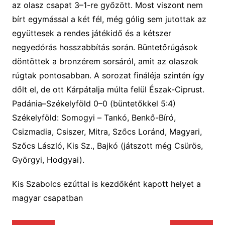
az olasz csapat 3–1-re
győzött
.
Most viszont nem
bírt egymással a két fél, még gólig sem jutottak az
együttesek
a rendes játékidő és a kétszer
negyedórás hosszabbítás során. B
üntetőrúgások
döntött
e
k a bronzérem sorsá
ról
, amit az olaszok
rúgtak pontosabban.
A sorozat fináléja szintén így
dőlt el, de ott Kárpátalja múlta felül Észak-Ciprust.
Padánia–Székelyföld 0–0
(
büntetőkkel 5:4
)
Székelyföld: Somogyi
–
Tankó, Benkő-Bíró,
Csizmadia, Csiszer, Mitra, Szőcs Loránd, Magyari,
Szőcs László, Kis Sz., Bajkó (játszott még Csürös,
Györgyi, Hodgyai).
Kis Szabolcs ezúttal is kezdőként kapott helyet a
magyar csapatban