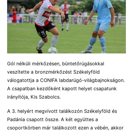
Gól nélküli mérkőzésen, büntetőrúgásokkal
veszítette a
bronzmérkőzést
Székelyföld
válogatottja
a CONIFA labdarúgó-világbajnokságon.
A csapatban kezdőként kapott helyet csapatunk
irányítója, Kis Szabolcs.
A 3. helyért megvívott találkozón
Székelyföld és
Padánia csapott össze. A két együttes
a
csoportkörben már
találkozott ezen a vébén, akkor