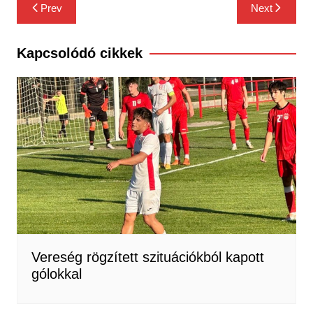
Bejegyzés
Prev
Next
navigáció
Kapcsolódó cikkek
Vereség rögzített szituációkból kapott
gólokkal