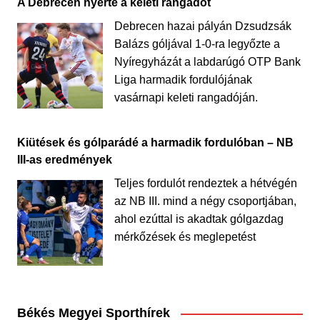
A Debrecen nyerte a keleti rangadót
Debrecen hazai pályán Dzsudzsák
Balázs góljával 1-0-ra legyőzte a
Nyíregyházát a labdarúgó OTP Bank
Liga harmadik fordulójának
vasárnapi keleti rangadóján.
Kiütések és gólparádé a harmadik fordulóban – NB
III-as eredmények
Teljes fordulót rendeztek a hétvégén
az NB III. mind a négy csoportjában,
ahol ezúttal is akadtak gólgazdag
mérkőzések és meglepetést
Békés Megyei Sporthírek