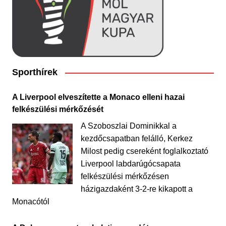
Sporthírek
A Liverpool elveszítette a Monaco elleni hazai
felkészülési mérkőzését
A Szoboszlai Dominikkal a
kezdőcsapatban felálló, Kerkez
Milost pedig csereként foglalkoztató
Liverpool labdarúgócsapata
felkészülési mérkőzésen
házigazdaként 3-2-re kikapott a
Monacótól