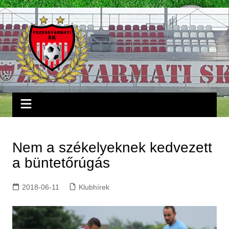
Skip
to
content
Nem a székelyeknek kedvezett
a büntetőrúgás
2018-06-11
Klubhírek