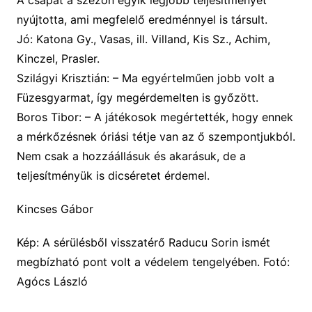
A csapat a szezon egyik legjobb teljesítményét
nyújtotta, ami megfelelő eredménnyel is társult.
Jó:
Katona
Gy.
, Vasas, ill. Villand, Kis Sz., Achim,
Kinczel, Prasler.
Szilágyi Krisztián
: –
Ma egyértelműen jobb volt a
Füzesgyarmat, így megérdemelten
is
győzött.
Boros Tibor: –
A játékosok megértették, hogy ennek
a mérkőzésnek óriási tétje van az ő szempontjukból.
Nem csak a hozzáállásuk és akarásuk, de a
teljesítményük is dicséretet érdemel.
Kincses Gábor
Kép: A sérülésből visszatérő Raducu Sorin ismét
megbízható pont volt a védelem tengelyében. Fotó:
Agócs László