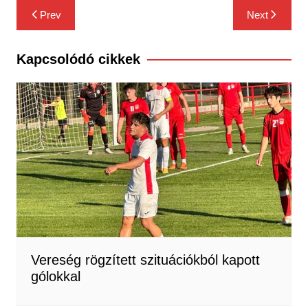
Bejegyzés
Prev
Next
navigáció
Kapcsolódó cikkek
Vereség rögzített szituációkból kapott
gólokkal