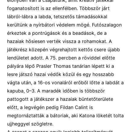
előnyben van a csapatunk, amit kreatív játékkal
foganatosított is az ellenfélben. Többször járt
lábról-lábra a labda, tetszetős támadásokkal
kerültünk a nyírbátori védelem mögé. Futószalagon
érkeztek a pontrúgások és a beadások, de a
hazaiak hősiesen verték vissza a rohamokat. A
játékrész közepén végrehajtott kettős csere újabb
lendületet adott. A 75. percben a röviddel előtte
pályára lépő Prasler Thomas tanárian lépett ki a
lesre játszó hazai védők közül és egy hosszabb
vágta után, a 16-os vonaláról erőből lőtte a labdát a
kapuba, 0–3. A maradék időben is többször
pattogott a játékszer a hazaiak büntetőterülete
előtt, a
leg
végén
pedig
Fildan Calin
t is
megtornáztatták a bátoriak, aki Katona löketét tolta
ujjheggyel szögletre.