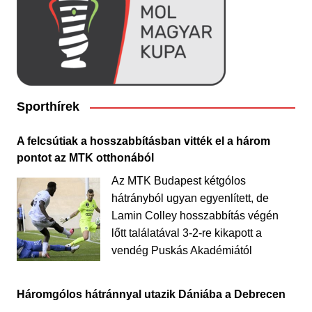
Sporthírek
A felcsútiak a hosszabbításban vitték el a három
pontot az MTK otthonából
Az MTK Budapest kétgólos
hátrányból ugyan egyenlített, de
Lamin Colley hosszabbítás végén
lőtt találatával 3-2-re kikapott a
vendég Puskás Akadémiától
Háromgólos hátránnyal utazik Dániába a Debrecen