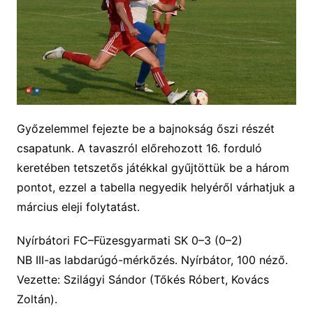
Győzelemmel fejezte be a bajnokság őszi részét
csapatunk. A tavaszról előrehozott 16. forduló
keretében tetszetős játékkal gyűjtöttük be a három
pontot, ezzel a tabella negyedik helyéről várhatjuk a
március eleji folytatást.
Nyírbátori FC–Füzesgyarmati SK
0
–
3
(
0
–
2
)
NB III-as labdarúgó-mérkőzés. Nyírbátor, 100 néző.
Vezette: Szilágyi Sándor (Tőkés Róbert, Kovács
Zoltán).