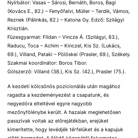
Nyírbátor:
Vasas – Sárosi, Bernáth, Boros, Bagi
(Kovács E., 82.) – Fenyőfalvi, Müller – Terdik, Vámos,
Reznek (Pálinkás, 82.) – Katona Gy. Edző: Szilágyi
Krisztián.
Füzesgyarmat:
Fildan – Vincze Á. (Szilágyi, 83.),
Raducu, Toca – Achim – Kinczel, Kis Sz. (Lukács,
69.), Villand, Pataki – Pölöskei (Prasler, 69.), Székely.
Szakmai koordinátor: Boros Tibor.
Gólszerző:
Villand (38.),
Kis Sz. (42.),
Prasler (75.).
A kezdeti kölcsönös pozicionálás után magához
ragadta a kezdeményezést a csapatunk, és
negyedóra elteltével egyre nagyobb
mezőnyfölénybe került. A hazaiak meglehetősen
passzívak voltak
az előrejátékban
,
erejüket
kimerítette, hogy
levéd
jék
térfelüket és a kapujuk