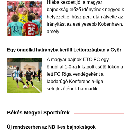
Hiába kezdett jól a magyar
bajnokság előző idényének negyedik
helyezettje, húsz perc után átvette az
irányítást az esélyesebb Köbenhavn,
amely
Egy öngóllal hátrányba került Lettországban a Győr
A magyar bajnok ETO FC egy
öngóllal 1-0-ra kikapott csütörtökön a
lett FC Riga vendégeként a
labdarúgó Konferencia-liga
selejtezőjének harmadik
Békés Megyei Sporthírek
Új rendszerben az NB II-es bajnokságok