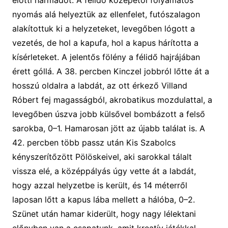
előtti harmadot.
A félidő közepétől folyamatos
nyomás alá helyeztük az ellenfelet, futószalagon
alakítottuk ki a
helyzet
eket
,
levegőben lógott a
vezetés,
de hol a kapufa, hol a kapus hárította a
kísérleteket. A
jelentős fölény a félidő hajrájában
érett
góllá
. A 38. percben Kinczel jobbról lőtte át a
hosszú oldalra a labdát, az ott érkező Villand
Róbert fej magasságból, akrobatikus mozdulattal, a
levegőben úszva jobb külsővel bombázott a felső
sarokba, 0–1. Hamarosan jött az újabb találat is. A
42. percben több passz után Kis Szabolcs
kényszerítőzött Pölöskeivel, aki sarokkal tálalt
vissza elé, a középpályás úgy vette át a labdát,
hogy azzal helyzetbe is került, és 14 méterről
laposan lőtt a kapus lába mellett a hálóba, 0–2
.
Szünet után hamar kiderült, hogy nagy lélektani