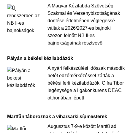
A Magyar Kézilabda Szövetség
Szakmai és Versenybizottságának
döntése értelmében véglegessé
váltak a 2026/2027-es bajnoki
szezon felnőtt NB II-es
bajnokságainak résztvevői
Pályán a békési kézilabdázók
A nyári felkészülési időszak második
hetét edzőmérkőzéssel zárták a
békési férfi kézilabdázók. Cifra Tibor
legénysége a ligakonkurens DEAC
otthonában lépett
Martfűn táboroznak a viharsarki sípmesterek
Augusztus 7-9-e között Martfű ad