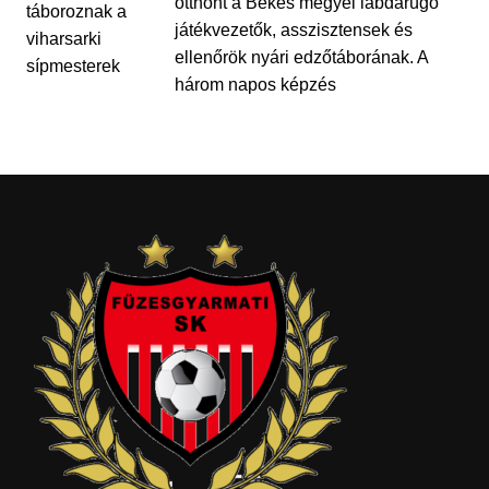
otthont a Békés megyei labdarúgó
játékvezetők, asszisztensek és
ellenőrök nyári edzőtáborának. A
három napos képzés