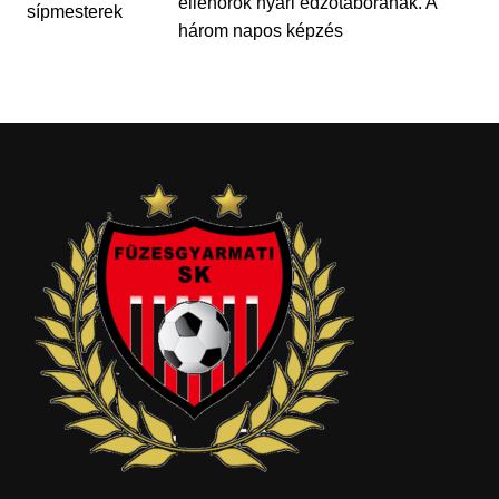
ellenőrök nyári edzőtáborának. A
három napos képzés