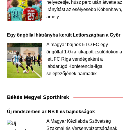
helyezettje, húsz perc után átvette az
irányítást az esélyesebb Köbenhavn,
amely
Egy öngóllal hátrányba került Lettországban a Győr
A magyar bajnok ETO FC egy
öngóllal 1-0-ra kikapott csütörtökön a
lett FC Riga vendégeként a
labdarúgó Konferencia-liga
selejtezőjének harmadik
Békés Megyei Sporthírek
Új rendszerben az NB II-es bajnokságok
A Magyar Kézilabda Szövetség
Szakmai és Versenybizottságának