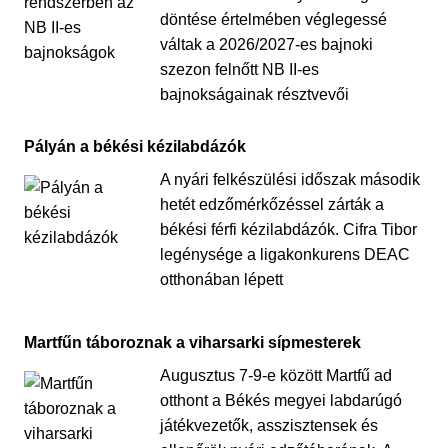
döntése értelmében véglegessé
váltak a 2026/2027-es bajnoki
szezon felnőtt NB II-es
bajnokságainak résztvevői
Pályán a békési kézilabdázók
A nyári felkészülési időszak második
hetét edzőmérkőzéssel zárták a
békési férfi kézilabdázók. Cifra Tibor
legénysége a ligakonkurens DEAC
otthonában lépett
Martfűn táboroznak a viharsarki sípmesterek
Augusztus 7-9-e között Martfű ad
otthont a Békés megyei labdarúgó
játékvezetők, asszisztensek és