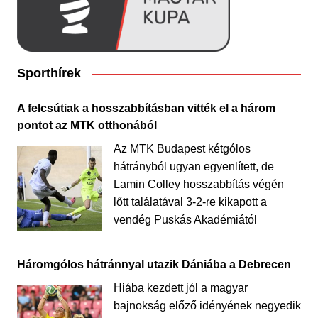
Sporthírek
A felcsútiak a hosszabbításban vitték el a három
pontot az MTK otthonából
Az MTK Budapest kétgólos
hátrányból ugyan egyenlített, de
Lamin Colley hosszabbítás végén
lőtt találatával 3-2-re kikapott a
vendég Puskás Akadémiától
Háromgólos hátránnyal utazik Dániába a Debrecen
Hiába kezdett jól a magyar
bajnokság előző idényének negyedik