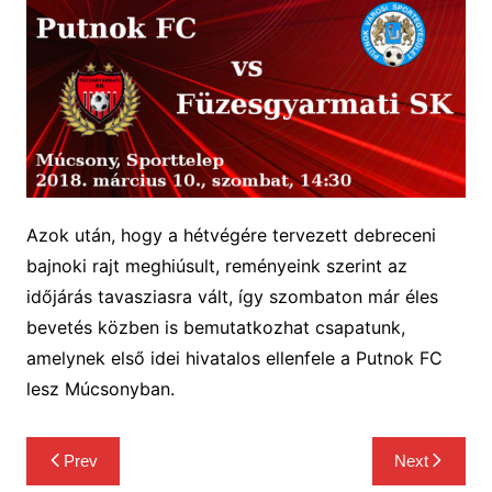
Azok után, hogy a hétvégére tervezett debreceni
bajnoki rajt meghiúsult, reményeink szerint az
időjárás tavasziasra vált, így szombaton már éles
bevetés közben is bemutatkozhat csapatunk,
amelynek első idei hivatalos ellenfele a Putnok FC
lesz Múcsonyban.
Bejegyzés
Prev
Next
navigáció