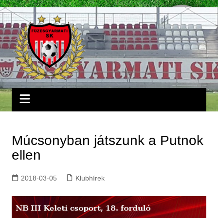
Skip
to
content
Múcsonyban játszunk a Putnok
ellen
2018-03-05
Klubhírek