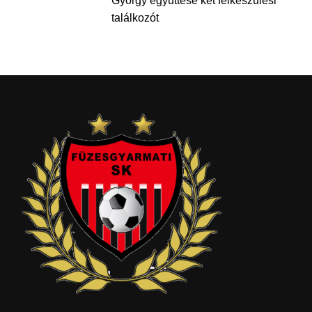
György együttese két felkészülési
találkozót