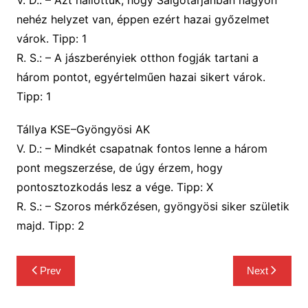
nehéz helyzet van, éppen ezért hazai győzelmet
várok.
Tipp: 1
R. S.:
– A jászberényiek otthon fogják tartani a
három pontot, egyértelműen hazai sikert várok.
Tipp: 1
Tállya KSE–Gyöngyösi AK
V. D.:
– Mindkét csapatnak fontos lenne a három
pont megszerzése, de úgy érzem, hogy
pontosztozkodás lesz a vége.
Tipp: X
R. S.:
– Szoros mérkőzésen, gyöngyösi siker születik
majd.
Tipp: 2
Bejegyzés
Prev
Next
navigáció