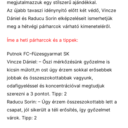
megjutalmazzuk egy stílszerű ajándékkal.
Az újabb tavaszi idénynyitó előtt két védő, Vincze
Dániel és Raducu Sorin elképzeléseit ismerhetjük
meg a hétvégi párharcok várható kimen
e
teléről.
Íme a heti párharcok és a tippek:
Putnok FC–Füzesgyarmat SK
Vincze Dániel:
– Őszi mérkőzésünk győzelme is
kicsin múlott,m ost úgy érzem sokkal erősebbek
jobbak és összeszokottabbak vagyunk,
odafigyeléssel és koncentrációval megtudjuk
szerezni a 3 pontot.
Tipp: 2
Raducu Sorin:
–
Úgy érzem összeszokottabb lett a
csapat, jól sikerült a téli erősítés, így győzelmet
várok.
Tipp: 2