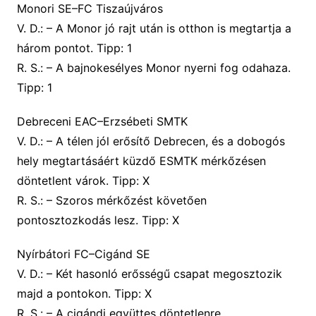
Monori SE–FC Tiszaújváros
V. D.:
– A Monor jó rajt után is otthon is megtartja a
három pontot.
Tipp: 1
R. S.:
– A bajnokesélyes Monor nyerni fog odahaza.
Tipp: 1
Debreceni EAC–Erzsébeti SMTK
V. D.:
– A télen jól erősítő Debrecen, és a dobogós
hely megtartásáért küzdő ESMTK mérkőzésen
döntetlent várok.
Tipp: X
R. S.:
– Szoros mérkőzést követően
pontosztozkodás lesz.
Tipp: X
Nyírbátori FC–Cigánd SE
V. D.:
– Két hasonló erősségű csapat megosztozik
majd a pontokon.
Tipp: X
R. S.:
– A cigándi együttes döntetlenre