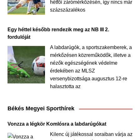
hétfői zárómérkőzésén, így nincs már
százszázalékos
Egy héttel később rendezik meg az NB III 2.
fordulóját
A labdarúgók, a sportszakemberek, a
mérkőzésen közreműködők, illetve a
nézők egészségének védelme
érdekében az MLSZ
versenybizottsága augusztus 12-re
halasztotta az
Békés Megyei Sporthírek
Vonzza a légkör Komlósra a labdarúgókat
Kilenc új játékossal soraiban várja az