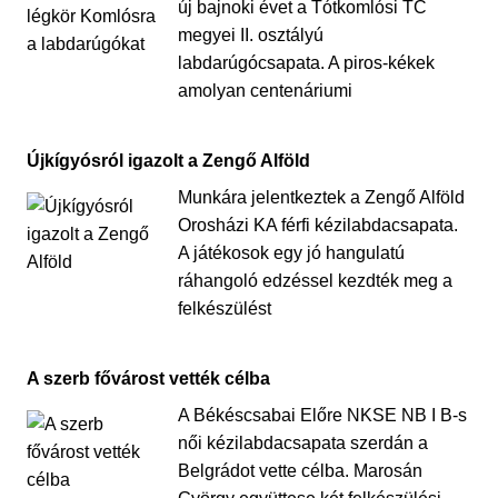
új bajnoki évet a Tótkomlósi TC
megyei II. osztályú
labdarúgócsapata. A piros-kékek
amolyan centenáriumi
Újkígyósról igazolt a Zengő Alföld
Munkára jelentkeztek a Zengő Alföld
Orosházi KA férfi kézilabdacsapata.
A játékosok egy jó hangulatú
ráhangoló edzéssel kezdték meg a
felkészülést
A szerb fővárost vették célba
A Békéscsabai Előre NKSE NB I B-s
női kézilabdacsapata szerdán a
Belgrádot vette célba. Marosán