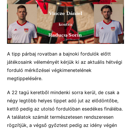
A tipp párbaj rovatban a bajnoki fordulók előtt
játékosaink véleményét kérjük ki az aktuális hétvégi
forduló mérkőzései végkimenetelének
megtippelésére.
A 22 tagú keretből mindenki sorra kerül, de csak a
négy legtöbb helyes tippet adó jut az elődöntőbe,
kettő pedig az utolsó fordulóban esedékes fináléba.
A találatok számát természetesen rendszeresen
rögzítjük, a végső győztest pedig az idény végén