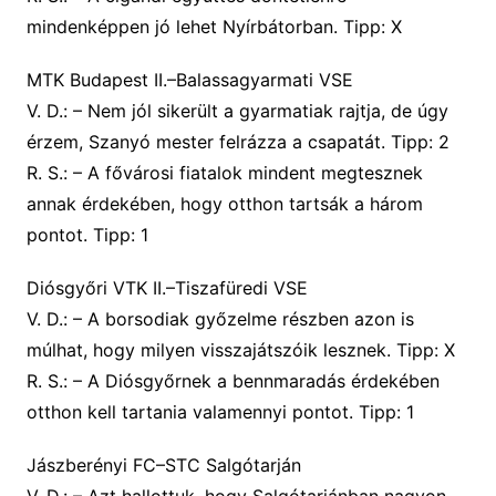
mindenképpen jó lehet Nyírbátorban.
Tipp: X
MTK Budapest II.–Balassagyarmati VSE
V. D.:
– Nem jól sikerült a gyarmatiak rajtja, de úgy
érzem, Szanyó mester felrázza a csapatát.
Tipp: 2
R. S.:
– A fővárosi fiatalok mindent megtesznek
annak érdekében, hogy otthon tartsák a három
pontot.
Tipp: 1
Diósgyőri VTK II.–Tiszafüredi VSE
V. D.:
– A borsodiak győzelme részben azon is
múlhat, hogy milyen visszajátszóik lesznek.
Tipp: X
R. S.:
– A Diósgyőrnek a bennmaradás érdekében
otthon kell tartania valamennyi pontot.
Tipp: 1
Jászberényi FC–STC Salgótarján
V. D.:
– Azt hallottuk, hogy Salgótarjánban nagyon