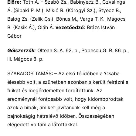
Előre:
Tóth A. – Szabó Zs., Babinyecz B., Czvalinga
Á. (Sipaki P. M.), Mikló R. (Kórogyi Sz.), Styecz B.,
Balog Zs. (Zelik Cs.), Bónus M., Varga T. K., Mágocsi
B. (Kasik Á.), Oláh Á.
vezetőedző:
Brázs István
Gábor
Gólszerzők:
Oltean S. A. 62. p., Popescu G. R. 86. p.,
ill. Mágocs 8. p.
SZABADOS TAMÁS: – Az első félidőben a ‘Csaba
élesebb volt, a szünetben azonban sikerült felrázni a
fiúkat és megérdemelten fordítottunk. Az
eredménynél fontosabb volt, hogy kidomborodtak
azok a hibák, amiket javítanunk kell még a
bajnokságig hátralévő időben. Összességében
elégedett voltam a látottakkal.