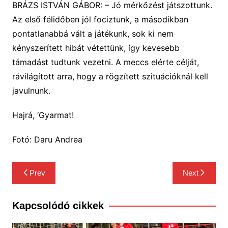
BRÁZS ISTVÁN GÁBOR: – Jó mérkőzést játszottunk.
Az első félidőben jól fociztunk, a másodikban
pontatlanabbá vált a játékunk, sok ki nem
kényszerített hibát vétettünk, így kevesebb
támadást tudtunk vezetni. A meccs elérte célját,
rávilágított arra, hogy a rögzített szituációknál kell
javulnunk.
Hajrá, ‘Gyarmat!
Fotó: Daru Andrea
Bejegyzés
Prev
Next
navigáció
Kapcsolódó cikkek