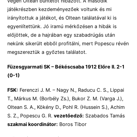
végén Oltean büntetőt hibázott. A második
játékrészben kezdeményezőek voltunk és mi
irányítottuk a játékot, és Oltean találatával ki is
egyenlítettünk. Jó iramú mérkőzésen a hibák is
előjöttek, de a hajrában egy szabadrúgás után
nekünk sikerült ebből profitálni, mert Popescu révén
megszereztük a győztes találatot.
Füzesgyarmati SK – Békéscsaba 1912 Előre II. 2-1
(0-1)
FSK:
Ferenczi J. M. – Nagy N., Raducu C. S., Lippai
T., Márkus M. (Borbély Zs.), Bukor Z. M. (Varga J.),
Oltean S. A., Kökény D., Pohl R. (Hussein S.), Achim
S. Z., Popescu G. R.
vezetőedző:
Szabados Tamás
szakmai koordinátor:
Boros Tibor