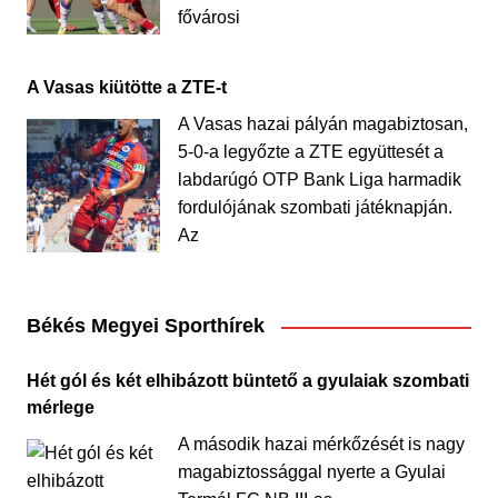
fővárosi
A Vasas kiütötte a ZTE-t
A Vasas hazai pályán magabiztosan,
5-0-a legyőzte a ZTE együttesét a
labdarúgó OTP Bank Liga harmadik
fordulójának szombati játéknapján.
Az
Békés Megyei Sporthírek
Hét gól és két elhibázott büntető a gyulaiak szombati
mérlege
A második hazai mérkőzését is nagy
magabiztossággal nyerte a Gyulai