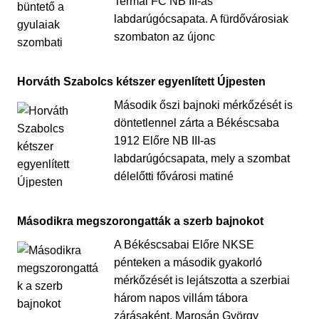
Termál FC NB III-as
labdarúgócsapata. A fürdővárosiak
szombaton az újonc
Horváth Szabolcs kétszer egyenlített Újpesten
Második őszi bajnoki mérkőzését is
döntetlennel zárta a Békéscsaba
1912 Előre NB III-as
labdarúgócsapata, mely a szombat
délelőtti fővárosi matiné
Másodikra megszorongatták a szerb bajnokot
A Békéscsabai Előre NKSE
pénteken a második gyakorló
mérkőzését is lejátszotta a szerbiai
három napos villám tábora
zárásaként. Marosán György