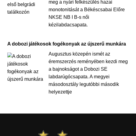
meg a nyári felkészülés hazai
monotonitását a Békéscsabai Előre
NKSE NB I B-s női
kézilabdacsapata.
A dobozi játékosok fogékonyak az újszerű munkára
Augusztus közepén ismét az
éremszerzés reményében kezdi meg
a bajnokságot a Dobozi SE
labdarúgócsapata. A megyei
másodosztály legutóbbi második
helyezettje