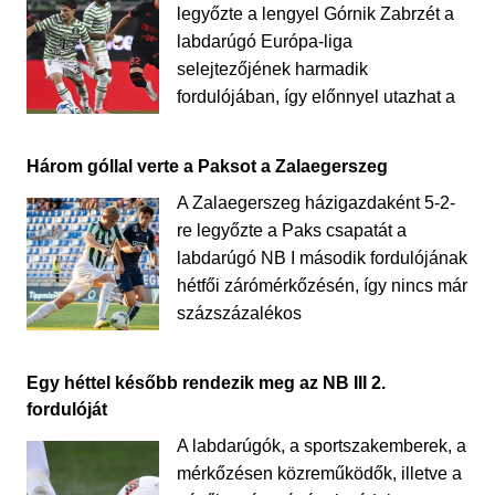
legyőzte a lengyel Górnik Zabrzét a
labdarúgó Európa-liga
selejtezőjének harmadik
fordulójában, így előnnyel utazhat a
Három góllal verte a Paksot a Zalaegerszeg
A Zalaegerszeg házigazdaként 5-2-
re legyőzte a Paks csapatát a
labdarúgó NB I második fordulójának
hétfői zárómérkőzésén, így nincs már
százszázalékos
Egy héttel később rendezik meg az NB III 2.
fordulóját
A labdarúgók, a sportszakemberek, a
mérkőzésen közreműködők, illetve a