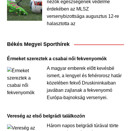
nézők egészségének védelme
érdekében az MLSZ
versenybizottsága augusztus 12-re
halasztotta az
Békés Megyei Sporthírek
Érmeket szereztek a csabai női fekvenyomók
A magyar emberek előtt kevésbé
ismert, a lengyel és fehérorosz határ
közelében fekvő Druskininkaiban
javában zajlanak a fekvenyomó
Európa-bajnokság versenyei.
Vereség az első belgrádi találkozón
Három napos belgrádi túrával törte