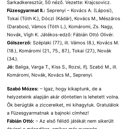
Sarkadkeresztúr, 50 néző. Vezette: Krajcsovicz.
Füzesgyarmat II.:
Seprenyi – Kovács A. (Láposi),
Tokai (Tóth K.), Dóczi (Kádár), Kovács M., Mészáros
(Darabos), Vámos (Tóth L.), Komáromi, Zs. Nagy,
Novák, Vígh K. Játékos-edző: Fábián Ottó Olivér.
Gólszerző:
Széplaki (77.), ill. Vámos (8.), Kovács M.
(18.), Komáromi (21., 75., 87.), Tokai (27.), Novák
(34.).
Jó:
Baliga, Varga T., Kiss S., Rozsi, ifj. Szabó M., ill.
Komáromi, Novák, Kovács M., Seprenyi.
Szabó Mózes:
– Igaz, hogy kikaptunk, de a
helyzeteink alapján akár döntetlen is lehetett volna.
Ők berúgták a ziccereiket, mi kihagytuk. Gratulálok
a Füzesgyarmatnak a bajnoki címhez!
Fábián Ottó:
– Az első félidő játékát nem sikerült