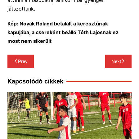
átvinni a másodikra, amikor már gyengén
játszottunk.
Kép: Novák Roland betalált a keresztúriak
kapujába, a csereként beálló Tóth Lajosnak ez
most nem sikerült
Bejegyzés
Prev
Next
navigáció
Kapcsolódó cikkek