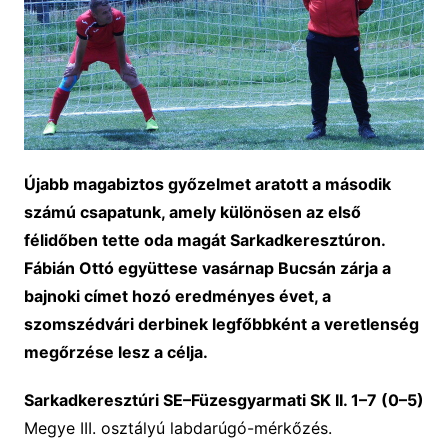
Újabb magabiztos győzelmet aratott a második
számú csapatunk, amely különösen az első
félidőben tette oda magát Sarkadkeresztúron.
Fábián Ottó együttese vasárnap Bucsán zárja a
bajnoki címet hozó eredményes évet, a
szomszédvári derbinek legfőbbként a veretlenség
megőrzése lesz a célja.
Sarkadkeresztúri SE–Füzesgyarmati SK II. 1–7 (0–5)
Megye III. osztályú labdarúgó-mérkőzés.