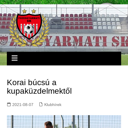
Skip
to
content
Korai búcsú a
kupaküzdelmektől
2021-08-07
Klubhírek