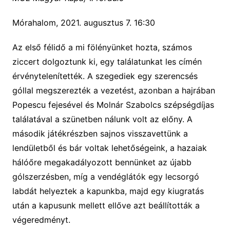
Mórahalom, 2021. augusztus 7. 16:30
Az első félidő a mi fölényünket hozta, számos
ziccert dolgoztunk ki, egy találatunkat les címén
érvénytelenítették. A szegediek egy szerencsés
góllal megszerezték a vezetést, azonban a hajrában
Popescu fejesével és Molnár Szabolcs szépségdíjas
találatával a szünetben nálunk volt az előny. A
második játékrészben sajnos visszavettünk a
lendületből és bár voltak lehetőségeink, a hazaiak
hálóőre megakadályozott bennünket az újabb
gólszerzésben, míg a vendéglátók egy lecsorgó
labdát helyeztek a kapunkba, majd egy kiugratás
után a kapusunk mellett ellőve azt beállították a
végeredményt.