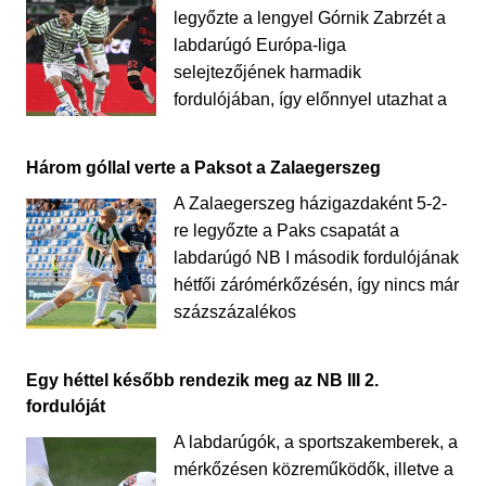
legyőzte a lengyel Górnik Zabrzét a
labdarúgó Európa-liga
selejtezőjének harmadik
fordulójában, így előnnyel utazhat a
Három góllal verte a Paksot a Zalaegerszeg
A Zalaegerszeg házigazdaként 5-2-
re legyőzte a Paks csapatát a
labdarúgó NB I második fordulójának
hétfői zárómérkőzésén, így nincs már
százszázalékos
Egy héttel később rendezik meg az NB III 2.
fordulóját
A labdarúgók, a sportszakemberek, a
mérkőzésen közreműködők, illetve a