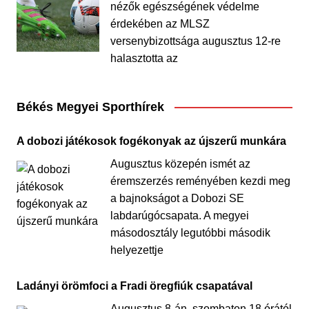
nézők egészségének védelme
érdekében az MLSZ
versenybizottsága augusztus 12-re
halasztotta az
Békés Megyei Sporthírek
A dobozi játékosok fogékonyak az újszerű munkára
Augusztus közepén ismét az
éremszerzés reményében kezdi meg
a bajnokságot a Dobozi SE
labdarúgócsapata. A megyei
másodosztály legutóbbi második
helyezettje
Ladányi örömfoci a Fradi öregfiúk csapatával
Augusztus 8-án, szombaton 18 órától