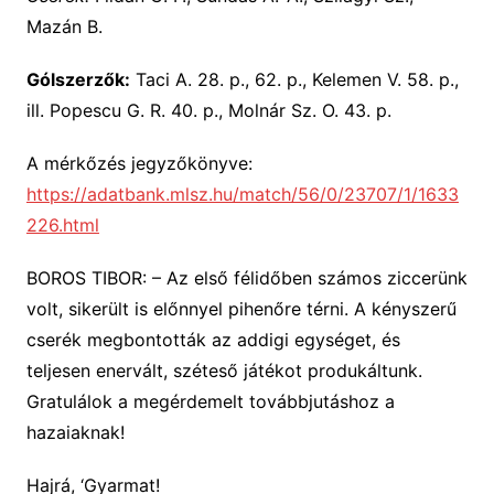
Mazán B.
Gólszerzők:
Taci A. 28. p., 62. p., Kelemen V. 58. p.,
ill. Popescu G. R. 40. p., Molnár Sz. O. 43. p.
A mérkőzés jegyzőkönyve:
https://adatbank.mlsz.hu/match/56/0/23707/1/1633
226.html
BOROS TIBOR: – Az első félidőben számos ziccerünk
volt, sikerült is előnnyel pihenőre térni. A kényszerű
cserék megbontották az addigi egységet, és
teljesen enervált, széteső játékot produkáltunk.
Gratulálok a megérdemelt továbbjutáshoz a
hazaiaknak!
Hajrá, ‘Gyarmat!