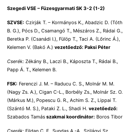
Szegedi VSE – Füzesgyarmati SK 3-2 (1-2)
SZVSE:
Czirják T. – Kormányos K., Abadzic D. (Tóth
B. G.), Pócs D., Csamangó T., Mészáros Z., Rádai G.,
Beretka P. (Csanádi I.), Fülöp T., Taci A. (Lőrinc Á.),
Kelemen V. (Bakó A.)
vezetőedző: Paksi Péter
Cserék:
Zékány B., Laczi B., Káposzta T., Rádai B.,
Papp Á. T., Kelemen B.
FSK:
Ferenczi J. M. – Raducu C. S., Molnár M. M.
(Nagy Zs. A.), Cigan C-L., Borbély Zs., Molnár Sz. O.
(Márkus M.), Popescu G. R., Achim S. Z., Lippai T.
(Szántó M. S.), Pataki Z. L., Shadi H.
vezetőedző:
Szabados Tamás
szakmai koordinátor:
Boros Tibor
Cserék:
Fildan C. F., Sundas A.-A., Szilágyi Sz.,