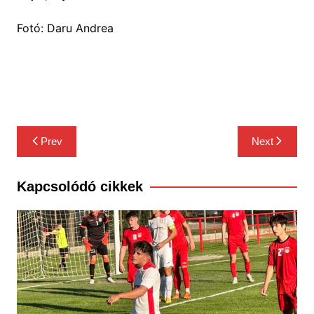
Fotó: Daru Andrea
Bejegyzés
Prev
Next
navigáció
Kapcsolódó cikkek