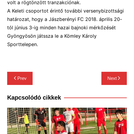
volt a rögtönzött tranzakciónak.
A Keleti csoportot érintő további versenybizottsági
határozat, hogy
a Jászberényi FC 2018. április 20-
tól június 3-ig minden hazai bajnoki mérkőzését
Gyöngyösön játssza le a Kömley Károly
Sporttelepen.
Bejegyzés
Prev
Next
navigáció
Kapcsolódó cikkek