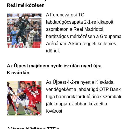
Reál mérkőzésen
A Ferencvárosi TC
labdarúgócsapata 2-1-re kikapott
szombaton a Real Madridtól
barátságos mérkőzésen a Groupama
Arénában. A kora reggeli kellemes
időnek
Az Újpest majdnem nyolc év után nyert újra
Kisvárdán
Az Újpest 4-2-re nyert a Kisvárda
vendégeként a labdarúgó OTP Bank
Liga harmadik fordulójának szombati
játéknapján. Jobban kezdett a
fővárosi