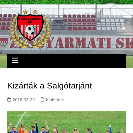
Skip
to
content
Kizárták a Salgótarjánt
2018-03-29
Klubhírek