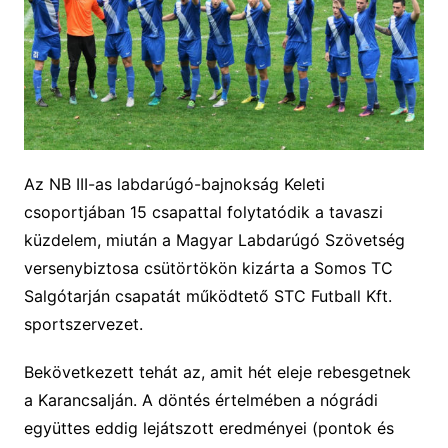
Az NB III-as labdarúgó-bajnokság Keleti
csoportjában 15 csapattal folytatódik a tavaszi
küzdelem, miután a Magyar Labdarúgó Szövetség
versenybiztosa csütörtökön kizárta a Somos TC
Salgótarján csapatát működtető STC Futball Kft.
sportszervezet.
Bekövetkezett tehát az, amit hét eleje rebesgetnek
a Karancsalján. A döntés értelmében a nógrádi
együttes
eddig lejátszott eredményei (pontok és