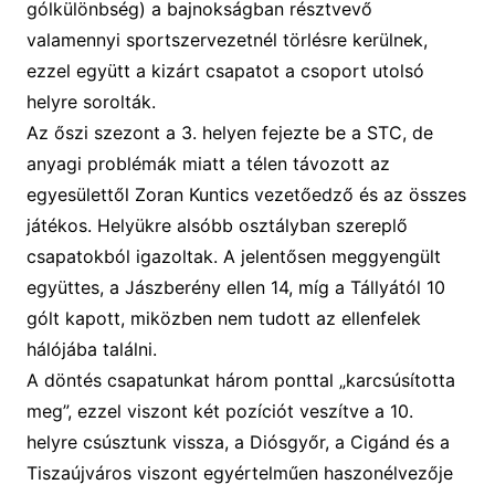
gólkülönbség) a bajnokságban résztvevő
valamennyi sportszervezetnél törlésre kerülnek,
ezzel együtt a kizárt csapatot a csoport utolsó
helyre sorolták.
Az őszi szezont a 3. helyen fejezte be a STC, de
anyagi problémák miatt a télen távozott az
egyesülettől Zoran Kuntics vezetőedző és az összes
játékos. Helyükre alsóbb osztályban szereplő
csapatokból igazoltak. A jelentősen meggyengült
együttes, a Jászberény ellen 14, míg a Tállyától 10
gólt kapott, miközben nem tudott az ellenfelek
hálójába találni.
A döntés csapatunkat három ponttal „karcsúsította
meg”, ezzel viszont két pozíciót veszítve a 10.
helyre csúsztunk vissza, a Diósgyőr, a Cigánd és a
Tiszaújváros viszont egyértelműen haszonélvezője