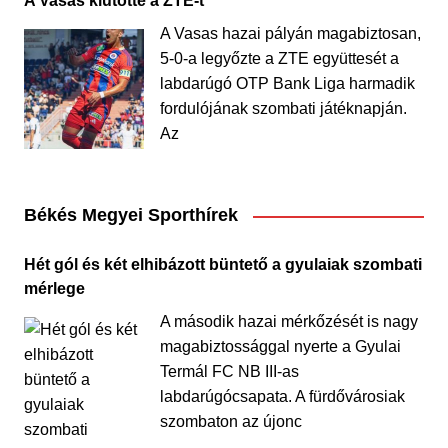
A Vasas kiütötte a ZTE-t
A Vasas hazai pályán magabiztosan,
5-0-a legyőzte a ZTE együttesét a
labdarúgó OTP Bank Liga harmadik
fordulójának szombati játéknapján.
Az
Békés Megyei Sporthírek
Hét gól és két elhibázott büntető a gyulaiak szombati
mérlege
A második hazai mérkőzését is nagy
magabiztossággal nyerte a Gyulai
Termál FC NB III-as
labdarúgócsapata. A fürdővárosiak
szombaton az újonc