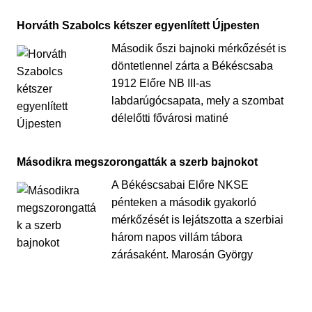
Horváth Szabolcs kétszer egyenlített Újpesten
Második őszi bajnoki mérkőzését is
döntetlennel zárta a Békéscsaba
1912 Előre NB III-as
labdarúgócsapata, mely a szombat
délelőtti fővárosi matiné
Másodikra megszorongatták a szerb bajnokot
A Békéscsabai Előre NKSE
pénteken a második gyakorló
mérkőzését is lejátszotta a szerbiai
három napos villám tábora
zárásaként. Marosán György