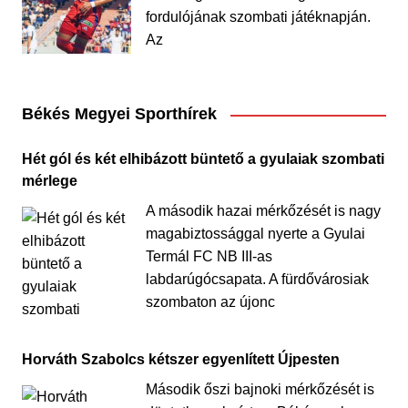
fordulójának szombati játéknapján.
Az
Békés Megyei Sporthírek
Hét gól és két elhibázott büntető a gyulaiak szombati
mérlege
A második hazai mérkőzését is nagy
magabiztossággal nyerte a Gyulai
Termál FC NB III-as
labdarúgócsapata. A fürdővárosiak
szombaton az újonc
Horváth Szabolcs kétszer egyenlített Újpesten
Második őszi bajnoki mérkőzését is