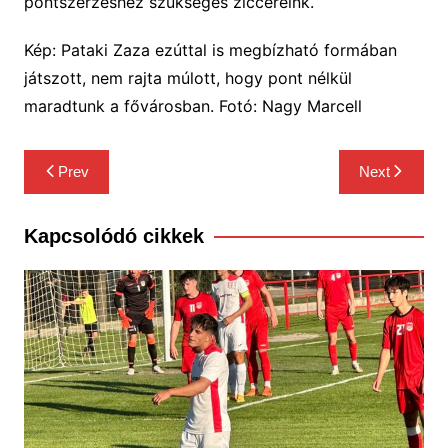
pontszerzéshez szükséges ziccereink.
Kép: Pataki Zaza ezúttal is megbízható formában
játszott, nem rajta múlott, hogy pont nélkül
maradtunk a fővárosban. Fotó: Nagy Marcell
Bejegyzés
Prev
Next
navigáció
Kapcsolódó cikkek