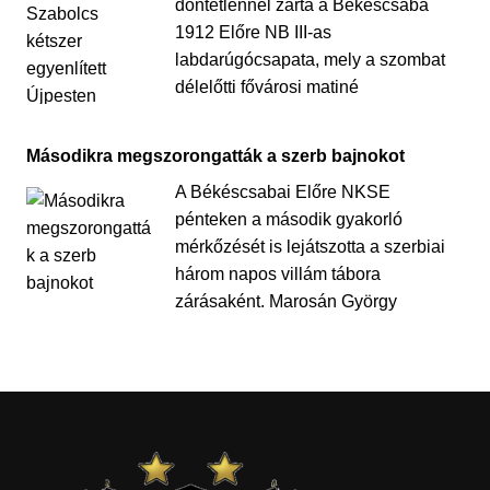
döntetlennel zárta a Békéscsaba
1912 Előre NB III-as
labdarúgócsapata, mely a szombat
délelőtti fővárosi matiné
Másodikra megszorongatták a szerb bajnokot
A Békéscsabai Előre NKSE
pénteken a második gyakorló
mérkőzését is lejátszotta a szerbiai
három napos villám tábora
zárásaként. Marosán György