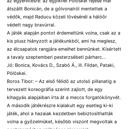
az egyenlítésre: az egyiknél Pölöskei fejese már
átszállt Bonicán, de a gólvonalról mentettek a
védők, majd Raducu közeli lövésénél a hálóőr
védett nagy bravúrral
.
A játék alapján pontot érdemeltünk volna, csak az a
kis plusz hiányzott a játékunkból, ami ha
meglesz,
az élcsapatok rangjára emelhet bennünket.
Kísértett
a tavaly szeptemberi pesterzsébeti párharc…
Jó:
Bonica,
K
ovács D., Szabó Á.
, ill.
Fildan
,
Pataki,
Pölöskei
.
Boros Tibor: –
A
z első félidő az utolsó pillanatig a
tervezett koreográfia szerint zajlott, de egy
kihagyás alapjaiban írta át a meccs forgatókönyvét.
A második játékrészre kialakult egy esetleg ki-ki
játék, ahol a hazaiak kezdetben bebiztosíthatták
volna a győzelmüket, később viszont megvoltak a