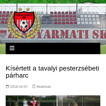
Skip
to
content
Kísértett a tavalyi pesterzsébeti
párharc
2018-10-07
Klubhírek