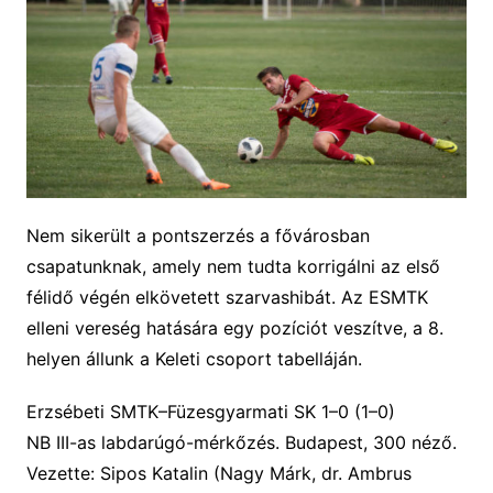
Nem sikerült a pontszerzés a fővárosban
csapatunknak, amely nem tudta korrigálni az első
félidő végén elkövetett szarvashibát. Az ESMTK
elleni vereség hatására egy pozíciót veszítve, a 8.
helyen állunk a Keleti csoport tabelláján.
Erzsébeti SMTK–Füzesgyarmati SK
1
–
0
(
1
–
0
)
NB III-as labdarúgó-mérkőzés. Budapest,
3
00 néző.
Vezette: Sipos Katalin (Nagy Márk, dr. Ambrus