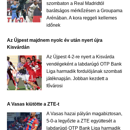
szombaton a Real Madridtól
barátságos mérkőzésen a Groupama
Arénában. A kora reggeli kellemes
időnek
Az Újpest majdnem nyolc év után nyert újra
Kisvárdán
Az Újpest 4-2-re nyert a Kisvárda
vendégeként a labdarúgó OTP Bank
Liga harmadik fordulójának szombati
játéknapján. Jobban kezdett a
fővárosi
A Vasas kiütötte a ZTE-t
A Vasas hazai pályán magabiztosan,
5-0-a legyőzte a ZTE együttesét a
labdarúgó OTP Bank Liga harmadik