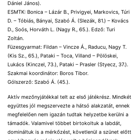
Dániel János)
.
ESMTK:
Bonica – Lázár B., Privigyei, Markovics, Túri
D. – Tóbiás, Bányai, Szabó Á. (Slezák, 81.) – Kovács
D., Soós, Horváth L. (Nagy R., 65.). Edző: Turi
Zoltán.
Füzesgyarmat:
Fildan – Vincze Á., Raducu, Nagy T.
(Kis Sz., 65.), Pataki – Toca, Villand – Pölöskei,
Lukács (Kinczel, 73.), Pataki – Prasler (Styecz, 37.).
Szakmai koordinátor: Boros Tibor.
Gólszerző:
Szabó Á. (45.).
Aktív mezőnyjátékkal telt az első játékrész.
Mi
ndkét
együttes jól megszervezte a hátsó alakzatát, ennek
megfelelően nem igazán tudtak helyzetbe kerülni a
támadók. Valamivel többet birtokoltuk a labdát,
domináltuk is a mérkőzést, követlenül a szünet előtt