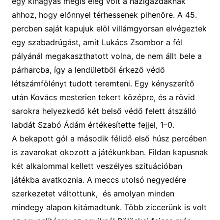
egy kihagyás mégis elég volt a házigazdáknak
ahhoz, hogy előnnyel térhessenek pihenőre. A 45.
percben saját kapujuk elöl villámgyorsan elvégeztek
egy szabadrúgást, amit
Lukács Zsombor a fél
pályánál megakaszthatott volna, de nem állt bele a
párharcba, így a lendületből érkező védő
létszámfölényt tudott teremteni. Egy kényszerítő
után Kovács mesterien tekert középre, és a rövid
sarokra helyezkedő két belső védő felett átszálló
labdát Szabó Ádám
értékesítette
fejjel
, 1–0.
A bekapott gól a második félidő első húsz percében
is zavarokat okozott a játékunkban. Fildan kapusnak
két alkalommal kellett veszélyes szituációban
játékba avatkoznia. A meccs utolsó negyedére
szerkezetet váltottunk, és amolyan minden
mindegy alapon kitámadtunk. Több ziccerünk is volt