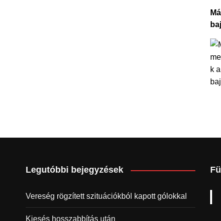
Má
ba
Legutóbbi bejegyzések
Fü
Vereség rögzített szituációkból kapott gólokkal
Kiesés hosszabbítás után