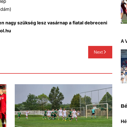
lep
 Ádám)
 nagy szükség lesz vasárnap a fiatal debreceni
ol.hu
A 
Next
Bé
Hét