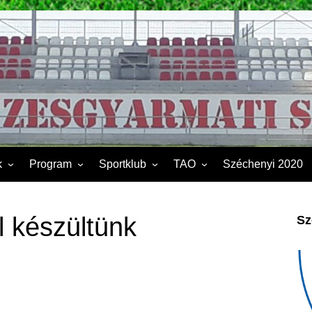
k
Program
Sportklub
TAO
Széchenyi 2020
FSK II.
Sporttelep
2019
Kapcsolat
2020
 készültünk
Sz
Éves beszámoló
2021
Dokumentumok
2022
2023
2024