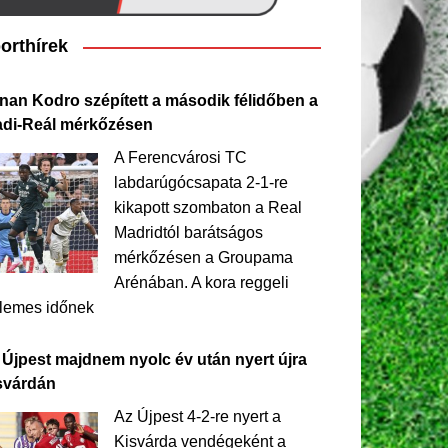
orthírek
nan Kodro szépített a második félidőben a
adi-Reál mérkőzésen
A Ferencvárosi TC
labdarúgócsapata 2-1-re
kikapott szombaton a Real
Madridtól barátságos
mérkőzésen a Groupama
Arénában. A kora reggeli
llemes időnek
 Újpest majdnem nyolc év után nyert újra
svárdán
Az Újpest 4-2-re nyert a
Kisvárda vendégeként a