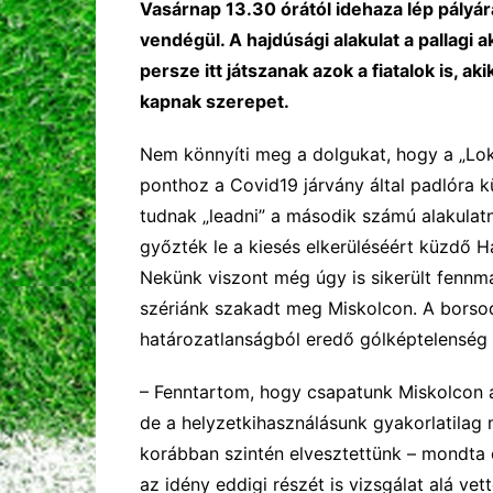
Vasárnap 13.30 órától idehaza lép pályára
vendégül. A hajdúsági alakulat a pallagi
persze itt játszanak azok a fiatalok is, 
kapnak szerepet.
Nem könnyíti meg a dolgukat, hogy a „Loki
ponthoz a Covid19 járvány által padlóra kü
tudnak „leadni” a második számú alakula
győzték le a kiesés elkerüléséért küzdő Hat
Nekünk viszont még úgy is sikerült fennm
szériánk szakadt meg Miskolcon. A borsodi
határozatlanságból eredő gólképtelenség
– Fenntartom, hogy csapatunk Miskolcon a
de a helyzetkihasználásunk gyakorlatilag
korábban szintén elvesztettünk – mondta e
az idény eddigi részét is vizsgálat alá ve