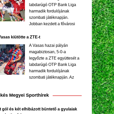
labdarúgó OTP Bank Liga
harmadik fordulójának
szombati játéknapján.
Jobban kezdett a fővárosi
Vasas kiütötte a ZTE-t
A Vasas hazai pályán
magabiztosan, 5-0-a
legyőzte a ZTE együttesét a
labdarúgó OTP Bank Liga
harmadik fordulójának
szombati játéknapján. Az
kés Megyei Sporthírek
 gól és két elhibázott büntető a gyulaiak