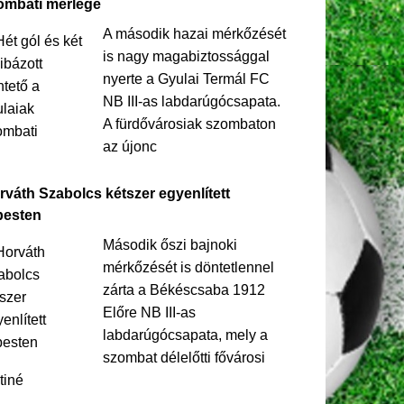
ombati mérlege
A második hazai mérkőzését
is nagy magabiztossággal
nyerte a Gyulai Termál FC
NB III-as labdarúgócsapata.
A fürdővárosiak szombaton
az újonc
rváth Szabolcs kétszer egyenlített
pesten
Második őszi bajnoki
mérkőzését is döntetlennel
zárta a Békéscsaba 1912
Előre NB III-as
labdarúgócsapata, mely a
szombat délelőtti fővárosi
tiné