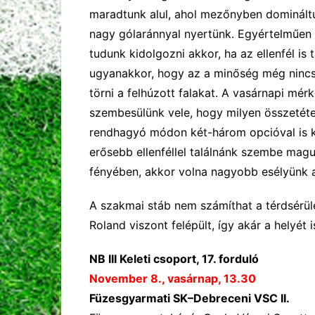
maradtunk alul, ahol mezőnyben dominált
nagy gólaránnyal nyertünk. Egyértelműen
tudunk kidolgozni akkor, ha az ellenfél is 
ugyanakkor, hogy az a minőség még nincs
törni a felhúzott falakat. A vasárnapi mér
szembesülünk vele, hogy milyen összetéte
rendhagyó módon két-három opcióval is ké
erősebb ellenféllel találnánk szembe magu
fényében, akkor volna nagyobb esélyünk 
A szakmai stáb nem számíthat a térdsérülé
Roland viszont felépült, így akár a helyét
NB III Keleti csoport, 17. forduló
November 8., vasárnap, 13.30
Füzesgyarmati SK–Debreceni VSC II.