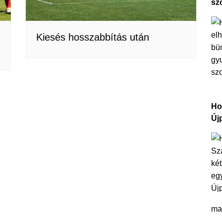
sz
Kiesés hosszabbítás után
Ho
Új
ma