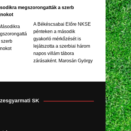
sodikra megszorongatták a szerb
jnokot
A Békéscsabai Előre NKSE
pénteken a második
gyakorló mérkőzését is
lejátszotta a szerbiai három
napos villám tábora
zárásaként. Marosán György
zesgyarmati SK