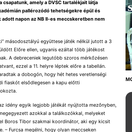
 csapatunk, amely a DVSC tartalékjait látja
 akadémián pallérozódó tehetségekre épül és
akik adott napon az NB II-es meccskeretben nem
” másodosztályú együttese játék nélkül jutott a 3
ldött Előre ellen, ugyanis ezáltal több játékost
tnak. A debreceniek legutóbb szoros mérkőzésen
vant, ezzel a 11. helyre léptek előre a tabellán.
aradtak a dobogón, hogy hét hetes veretlenségi
MO
 fiaskót elsődlegesen a kapu előtti
 okozta.
z idény egyik legjobb játékát nyújtotta mezőnyben,
 megegyezett azokkal a találkozókkal, melyeket
l Boros Tibor szakmai koordinátor, aki egy kicsit
tte. – Furcsa megélni, hogy olyan meccseken