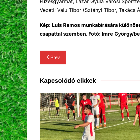
Füzesgyarmat, Lázár Gyula Városi Sportte
Vezeti: Valu Tibor (Sztányi Tibor, Takács
Kép: Luis Ramos munkabírására különösen
csapattal szemben. Fotó: Imre György/be
Bejegyzés
Prev
navigáció
Kapcsolódó cikkek