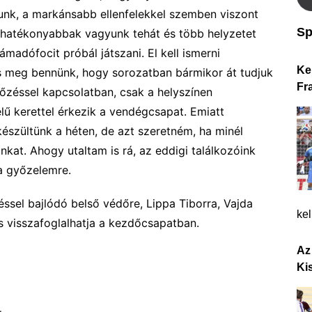
unk, a markánsabb ellenfelekkel szemben viszont
Sp
 hatékonyabbak vagyunk tehát és több helyzetet
támadófocit próbál játszani. El kell ismerni
Ke
 meg bennünk, hogy sorozatban bármikor át tudjuk
Fr
kőzéssel kapcsolatban, csak a helyszínen
lű kerettel érkezik a vendégcsapat. Emiatt
szültünk a héten, de azt szeretném, ha minél
nkat. Ahogy utaltam is rá, az eddigi találkozóink
a győzelemre.
ssel bajlódó belső védőre, Lippa Tiborra, Vajda
ke
 is visszafoglalhatja a kezdőcsapatban.
Az
Ki