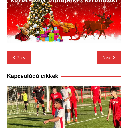
Bejegyzés
Prev
Next
navigáció
Kapcsolódó cikkek