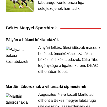
labdarúgó Konferencia-liga
selejtezőjének harmadik
Békés Megyei Sporthírek
Pályán a békési kézilabdázók
A nyári felkészülési időszak második
hetét edzőmérkőzéssel zárták a
békési férfi kézilabdázók. Cifra Tibor
legénysége a ligakonkurens DEAC
otthonában lépett
Martfűn táboroznak a viharsarki sípmesterek
Augusztus 7-9-e között Martfű ad
otthont a Békés megyei labdarúgó
játékvezetők, asszisztensek és