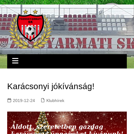
Skip
to
content
Karácsonyi jókívánság!
2019-12-24
Klubhírek