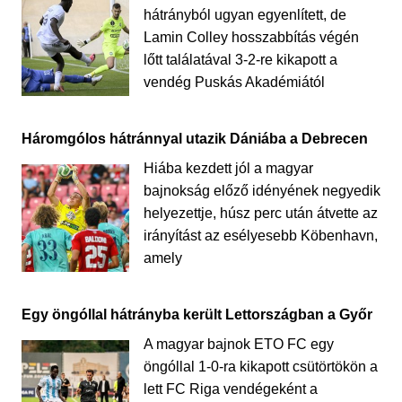
hátrányból ugyan egyenlített, de
Lamin Colley hosszabbítás végén
lőtt találatával 3-2-re kikapott a
vendég Puskás Akadémiától
Háromgólos hátránnyal utazik Dániába a Debrecen
Hiába kezdett jól a magyar
bajnokság előző idényének negyedik
helyezettje, húsz perc után átvette az
irányítást az esélyesebb Köbenhavn,
amely
Egy öngóllal hátrányba került Lettországban a Győr
A magyar bajnok ETO FC egy
öngóllal 1-0-ra kikapott csütörtökön a
lett FC Riga vendégeként a