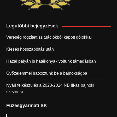
Legutóbbi bejegyzések
Vereség rögzített szituációkból kapott gólokkal
Kiesés hosszabbítás után
Hazai pályán is hatékonyak voltunk támadásban
Győzelemmel iratkoztunk be a bajnokságba
Nyári felkészülés a 2023-2024 NB III-as bajnoki
szezonra
Füzesgyarmati SK