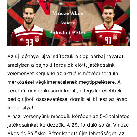
Az új idénnyel újra indítottuk a tipp párbaj rovatot,
amelyben a bajnoki fordulók előtt, játékosaink
véleményét kérjük ki az aktuális hétvégi forduló
mérkőzései végkimenetelének megtippelésére. A
keretből mindenki sorra került, a legsikeresebbek
pedig újbóli összevetéssel döntik el, ki lesz az évad
tippkirálya!
A házi versenyünk második körében az 5-5 találatos
játékosainkat kérdezzük. A 29. forduló során Vincze
Ákos és Pölöskei Péter kapott újra lehetőséget, az