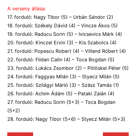
A verseny állása:
17. forduló:
Nagy Tibor (5)
– Urbán Sándor (2)
18. forduló: Székely Dávid (4) – Vincze Ákos (5)
19. forduló:
Raducu Sorin (5)
– Ivicsevics Márk (4)
20. forduló: Kinczel Ervin (3) – Kis Szabolcs (4)
21. forduló: Popescu Robert (4) – Villand Róbert (4)
22. forduló: Fildan Calin (4) –
Toca Bogdan (5)
23. forduló: Lukács Zsombor (2) – Pölöskei Péter (5)
24. forduló: Faggyas Milán (3) –
Styecz Milán (5)
25. forduló: Szilágyi Márió (3)
–
Szász Tamás (1)
26. forduló:
Achim Ádám (5) – Pataki Zalán (4)
27. forduló: Raducu Sorin (5+3) – Toca Bogdan
(5+2)
28. forduló: Nagy Tibor (5+6) – Styecz Milán (5+3)