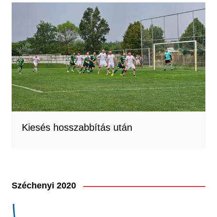
Kiesés hosszabbítás után
Széchenyi 2020