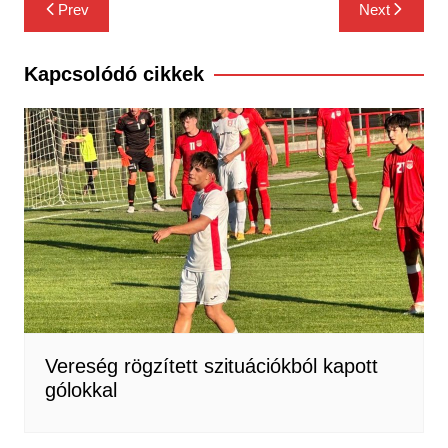
Bejegyzés
Prev
Next
navigáció
Kapcsolódó cikkek
Vereség rögzített szituációkból kapott
gólokkal