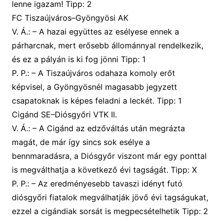
lenne igazam!
Tipp:
2
FC Tiszaújváros–Gyöngyösi AK
V. Á.: – A hazai együttes az esélyese ennek a
párharcnak, mert erősebb állománnyal rendelkezik,
és ez a pályán is ki fog jönni Tipp: 1
P
.
P
.: –
A Tiszaújváros odahaza komoly erőt
képvisel, a Gyöngyösnél magasabb jegyzett
csapatoknak is képes feladni a leckét.
Tipp:
1
Cigánd SE–Diósgyőri VTK II.
V. Á.: – A Cigánd az edzőváltás után megrázta
magát, de már így sincs sok esélye a
bennmaradásra, a Diósgyőr viszont már egy ponttal
is megválthatja a következő évi tagságát. Tipp: X
P
.
P
.: –
Az eredményesebb tavaszi idényt futó
diósgyőri fiatalok megválhatják jövő évi tagságukat,
ezzel a cigándiak sorsát is megpecsételhetik
Tipp:
2