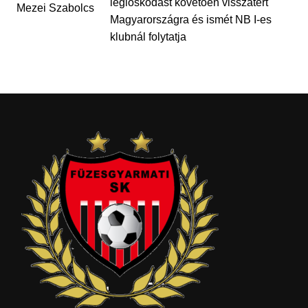
légióskodást követően visszatért
Magyarországra és ismét NB I-es
klubnál folytatja