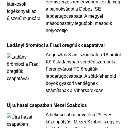
éremszerzés reményében kezdi meg
a bajnokságot a Dobozi SE
labdarúgócsapata. A megyei
másodosztály legutóbbi második
helyezettje
Ladányi örömfoci a Fradi öregfiúk csapatával
Augusztus 8-án, szombaton 18 órától
Körösladányban vendégszerepel a
Ferencvárosi TC öregfiúk-
labdarúgócsapata. A zöld-fehér old
boyok gyakori vendégnek
számítanak a Viharsarokban,
Újra hazai csapatban Mezei Szabolcs
A békéscsabai nevelésű 25 éves
középpályás, Mezei Szabolcs egy év