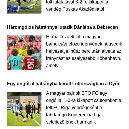
lőtt találatával 3-2-re kikapott a
vendég Puskás Akadémiától
Háromgólos hátránnyal utazik Dániába a Debrecen
Hiába kezdett jól a magyar
bajnokság előző idényének negyedik
helyezettje, húsz perc után átvette az
irányítást az esélyesebb Köbenhavn,
amely
Egy öngóllal hátrányba került Lettországban a Győr
A magyar bajnok ETO FC egy
öngóllal 1-0-ra kikapott csütörtökön a
lett FC Riga vendégeként a
labdarúgó Konferencia-liga
selejtezőjének harmadik