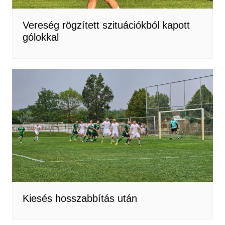
Vereség rögzített szituációkból kapott
gólokkal
Kiesés hosszabbítás után