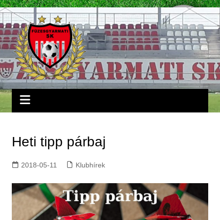
Skip
to
content
Heti tipp párbaj
2018-05-11
Klubhírek