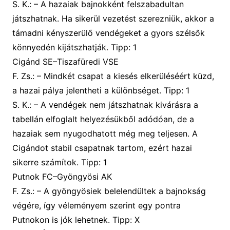
S. K.: – A hazaiak bajnokként felszabadultan
játszhatnak. Ha sikerül vezetést szerezniük, akkor a
támadni kényszerülő vendégeket a gyors szélsők
könnyedén kijátszhatják. Tipp: 1
Cigánd SE–Tiszafüredi VSE
F. Zs.: – Mind
két
csapat a kiesés elkerüléséért küzd,
a hazai
pálya jelentheti a különbséget.
Tipp: 1
S. K.: – A vendégek nem játszhatnak kivárásra a
tabellán elfoglalt helyezésükből adódóan, de a
hazaiak sem nyugodhatott még meg teljesen. A
Cigándot stabil csapatnak tartom, ezért hazai
sikerre számítok. Tipp: 1
Putnok FC–Gyöngyösi AK
F. Zs.: – A gyöngyösiek belelendültek a bajnokság
végére, így véleményem szerint
egy
pont
ra
Putnokon is jók lehetnek. Tipp: X