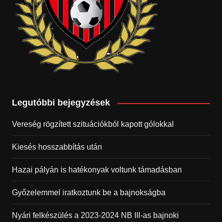
Legutóbbi bejegyzések
Vereség rögzített szituációkból kapott gólokkal
Kiesés hosszabbítás után
Hazai pályán is hatékonyak voltunk támadásban
Győzelemmel iratkoztunk be a bajnokságba
Nyári felkészülés a 2023-2024 NB III-as bajnoki