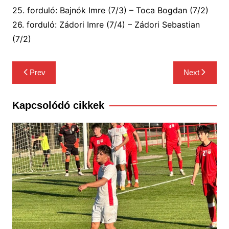
25. forduló: Bajnók Imre (7/3) – Toca Bogdan (7/2)
26. forduló: Zádori Imre (7/
4
) – Zádori Sebastian
(7/2)
Bejegyzés
Prev
Next
navigáció
Kapcsolódó cikkek