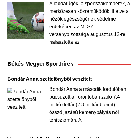
A labdarúgók, a sportszakemberek, a
mérkőzésen közreműködők, illetve a
nézők egészségének védelme
érdekében az MLSZ
versenybizottsága augusztus 12-re
halasztotta az
Békés Megyei Sporthírek
Bondár Anna szettelőnyből veszített
Bondár Anna a második fordulóban
búcsúzott a Torontóban zajló 7,4
millió dollár (2,3 milliárd forint)
összdíjazású keménypályás női
tenisztornán. A