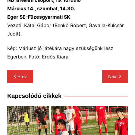
NB III Keleti csoport, 1
9
. forduló
Március 14., szombat
, 1
4.
30.
Eger S
E
–
Füzesgyarmati SK
Vezeti:
Kátai Gábor (Benkő Róbert, Gavalla-Kulcsár
Judit).
Kép: Máriusz jó játékára nagy szükségünk lesz
Egerben. Fotó: Erdős Kiara
Bejegyzés
Prev
Next
navigáció
Kapcsolódó cikkek