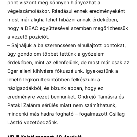
pont viszont még könnyen hiányozhat a
végelszámoláskor. Ráadásul ennek eredményeként
most már aligha lehet hibázni annak érdekében,
hogy a DEAC együttesével szemben megőrizhessük
a vezető pozíciót.
–
Sajnáljuk a balszerencsésen elhullajtott pontokat,
úgy gondolom többet tettünk a győzelem
érdekében, mint az ellenfelünk, de most már csak az
Eger elleni kihívásra fókuszálunk. Igyekeztünk a
lehető legkörültekintőbben felkészülni a
házigazdákból, és bízunk abban, hogy ez
eredményre vezet bennünket. Ondrejó Tamásra és
Pataki Zalánra sérülés miatt nem számíthatunk,
mindenki más hadra fogható – fogalmazott Csillag
László vezetőedzőnk.