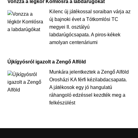
Vonzza a légkör Komlósra a labdarúgókat
Kilenc új játékossal soraiban várja az
új bajnoki évet a Tótkomlósi TC
megyei II. osztályú
labdarúgócsapata. A piros-kékek
amolyan centenáriumi
Újkígyósról igazolt a Zengő Alföld
Munkára jelentkeztek a Zengő Alföld
Orosházi KA férfi kézilabdacsapata.
A játékosok egy jó hangulatú
ráhangoló edzéssel kezdték meg a
felkészülést