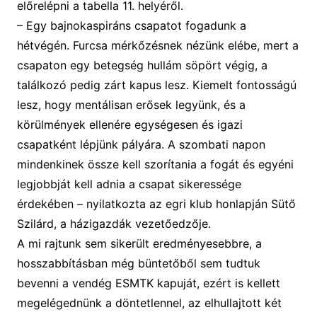
előrelépni a tabella 11. helyéről.
– Egy bajnokaspiráns csapatot fogadunk a
hétvégén. Furcsa mérkőzésnek nézünk elébe, mert a
csapaton egy betegség hullám söpört végig, a
találkozó pedig zárt kapus lesz. Kiemelt fontosságú
lesz, hogy mentálisan erősek legyünk, és a
körülmények ellenére egységesen és igazi
csapatként lépjünk pályára. A szombati napon
mindenkinek össze kell szorítania a fogát és egyéni
legjobbját kell adnia a csapat sikeressége
érdekében –
nyilatkozta az egri klub honlapján Sütő
Szilárd, a házigazdák vezetőedzője.
A mi rajtunk sem sikerült eredményesebbre, a
hosszabbításban még büntetőből sem tudtuk
bevenni a vendég ESMTK kapuját, ezért is kellett
megelégednünk a döntetlennel, az elhullajtott két