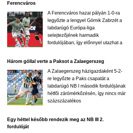
Ferencváros
A Ferencváros hazai pályán 1-0-ra
legyőzte a lengyel Górnik Zabrzét a
labdarúgó Európa-liga
selejtezőjének harmadik
fordulójában, így előnnyel utazhat a
Három góllal verte a Paksot a Zalaegerszeg
A Zalaegerszeg házigazdaként 5-2-
re legyőzte a Paks csapatát a
labdarúgó NB I második fordulójának
hétfői zárómérkőzésén, így nincs már
százszázalékos
Egy héttel később rendezik meg az NB III 2.
fordulóját