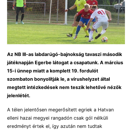
Az NB III-as labdarúgó-bajnokság tavaszi második
játéknapján Egerbe látogat a csapatunk. A március
15-i ünnep miatt a komplett 19. fordulót
szombaton bonyolítják le, a vírushelyzet által
megtett intézkedések nem teszik lehetővé nézők
jelenlétét.
A télen jelentősen megerősített egriek a Hatvan
elleni hazai megyei rangadón csak gól nélküli
eredményt értek el, így azután nem tudtak