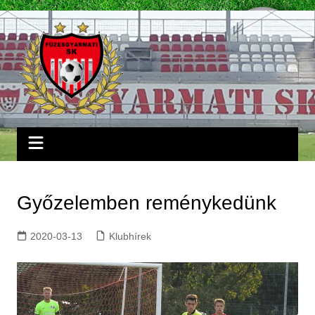
Skip
to
content
Győzelemben reménykedünk
2020-03-13
Klubhírek