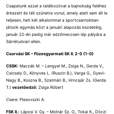
Csapatunk ezzel a találkozóval a bajnokság feléhez
érkezett és téli szünetre vonul, amely alatt sem áll le
teljesen, heti két alkalommal a sportcsarnokban
játszik egymás közt a januári alapozás kezdetéig,
január 22-én pedig már edzőmeccsen lép pályára a
Sárrétudvari ellen.
Csorvási SK – Füzesgyarmati SK II. 2-0 (1-0)
CSSK:
Maczák M. – Lengyel M., Zsiga N., Gerda V.,
Csicsely D., Könyves L. (Ruszin B.), Varga G., Gyevi-
Nagy B., Koszna B., Szatmári B., Hrncsjár Zs. (Gerda
T.)
vezetőedző:
Zsiga Róbert
Csere:
Plesovszki A.
FSK II.:
Láposi V. Gy. – Molnár Sz. O., Tokai K., Dóczi