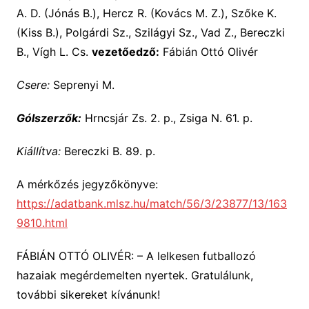
A. D. (Jónás B.), Hercz R. (Kovács M. Z.), Szőke K.
(Kiss B.), Polgárdi Sz., Szilágyi Sz., Vad Z., Bereczki
B., Vígh L. Cs.
vezetőedző:
Fábián Ottó Olivér
Csere:
Seprenyi M.
Gólszerzők:
Hrncsjár Zs. 2. p., Zsiga N. 61. p.
Kiállítva:
Bereczki B. 89. p.
A mérkőzés jegyzőkönyve:
https://adatbank.mlsz.hu/match/56/3/23877/13/163
9810.html
FÁBIÁN OTTÓ OLIVÉR: – A lelkesen futballozó
hazaiak megérdemelten nyertek. Gratulálunk,
további sikereket kívánunk!