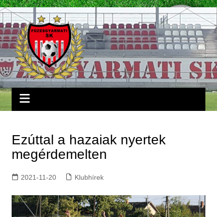
Skip
to
content
Ezúttal a hazaiak nyertek
megérdemelten
2021-11-20
Klubhírek