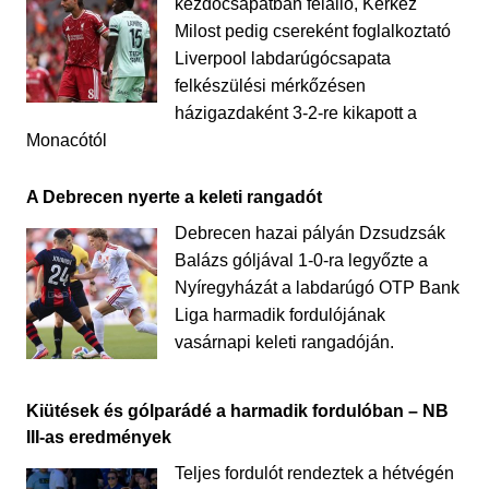
kezdőcsapatban felálló, Kerkez
Milost pedig csereként foglalkoztató
Liverpool labdarúgócsapata
felkészülési mérkőzésen
házigazdaként 3-2-re kikapott a
Monacótól
A Debrecen nyerte a keleti rangadót
Debrecen hazai pályán Dzsudzsák
Balázs góljával 1-0-ra legyőzte a
Nyíregyházát a labdarúgó OTP Bank
Liga harmadik fordulójának
vasárnapi keleti rangadóján.
Kiütések és gólparádé a harmadik fordulóban – NB
III-as eredmények
Teljes fordulót rendeztek a hétvégén