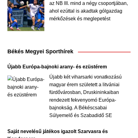
az NB III. mind a négy csoportjában,
ahol ezúttal is akadtak gólgazdag
mérkőzések és meglepetést
Békés Megyei Sporthírek
Újabb Európa-bajnoki arany- és ezüstérem
Újabb két viharsarki vonatkozású
magyar érem született a litvániai
fürdővárosban, Druskininkaiban
rendezett fekvenyomó Európa-
bajnokság. A Békéscsabai
Súlyemelő és Szabadidő SE
Saját nevelésű játékos igazolt Szarvasra és