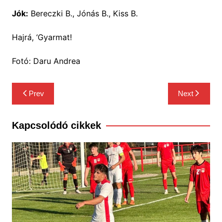
Jók:
Bereczki B., Jónás B., Kiss B.
Hajrá, ‘Gyarmat!
Fotó: Daru Andrea
Bejegyzés
Prev
Next
navigáció
Kapcsolódó cikkek