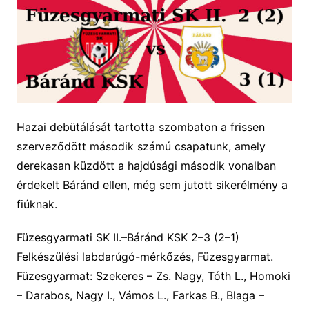
Hazai debütálását tartotta szombaton a frissen
szerveződött második számú csapatunk, amely
derekasan küzdött a hajdúsági második vonalban
érdekelt Báránd ellen, még sem jutott sikerélmény a
fiúknak.
Füzesgyarmati S
K II.
–
B
áránd KSK
2
–
3 (2
–
1)
Felkészülési labdarúgó-mérkőzés, Füzesgyarmat.
Füzesgyarmat:
Szekeres
–
Zs. Nagy, Tóth L., Homoki
–
Darabos, Nagy I., Vámos L., Farkas B., Blaga
–