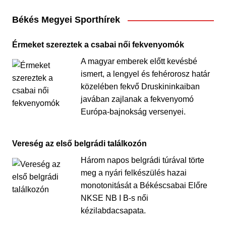
Békés Megyei Sporthírek
Érmeket szereztek a csabai női fekvenyomók
A magyar emberek előtt kevésbé
ismert, a lengyel és fehérorosz határ
közelében fekvő Druskininkaiban
javában zajlanak a fekvenyomó
Európa-bajnokság versenyei.
Vereség az első belgrádi találkozón
Három napos belgrádi túrával törte
meg a nyári felkészülés hazai
monotonitását a Békéscsabai Előre
NKSE NB I B-s női
kézilabdacsapata.