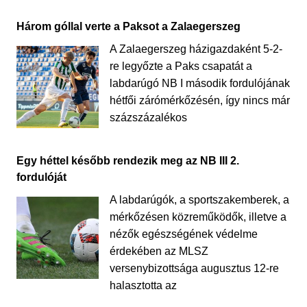
Három góllal verte a Paksot a Zalaegerszeg
A Zalaegerszeg házigazdaként 5-2-
re legyőzte a Paks csapatát a
labdarúgó NB I második fordulójának
hétfői zárómérkőzésén, így nincs már
százszázalékos
Egy héttel később rendezik meg az NB III 2.
fordulóját
A labdarúgók, a sportszakemberek, a
mérkőzésen közreműködők, illetve a
nézők egészségének védelme
érdekében az MLSZ
versenybizottsága augusztus 12-re
halasztotta az