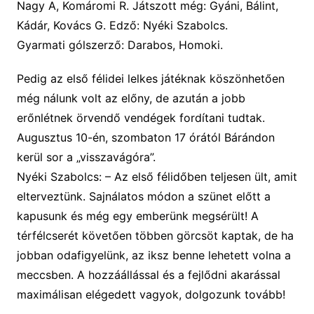
Nagy A, Komáromi R. Játszott még: Gyáni, Bálint,
Kádár, Kovács G.
Edző: Nyéki Szabolcs.
Gyarmati gólszerző: Darabos, Homoki.
Pedig az első félidei lelkes játéknak köszönhetően
még nálunk volt az előny, de azután a jobb
erőnlétnek örvendő vendégek fordítani tudtak.
Augusztus 10-én, szombaton 17 órától Bárándon
kerül sor a „visszavágóra”.
Nyéki Szabolcs: –
Az első félidőben teljesen ült, amit
elterveztünk. Sajnálatos módon a szünet előtt a
kapusunk és még egy emberünk megsérült! A
térfélcserét követően többen görcsöt kaptak, de ha
jobban odafigyelünk, az iksz benne lehetett volna a
meccsben. A hozzáállással és a fejlődni akarással
maximálisan elégedett vagyok, dolgozunk tovább!