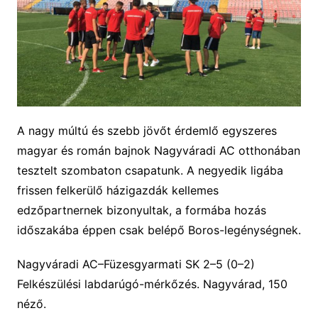
A
nagy múltú és szebb jövőt érdemlő egyszeres
magyar és román bajnok Nagyváradi AC otthonában
tesztelt szombaton csapatunk. A negyedik ligába
frissen felkerülő házigazdák kellemes
edzőpartnernek bizonyultak, a formába hozás
időszaká
ba éppen csak belépő
Boros-legénységnek.
Nagyváradi AC–Füzesgyarmati SK
2
–
5
(
0
–
2
)
Felkészülési labdarúgó-mérkőzés. Nagyvárad, 150
néző.