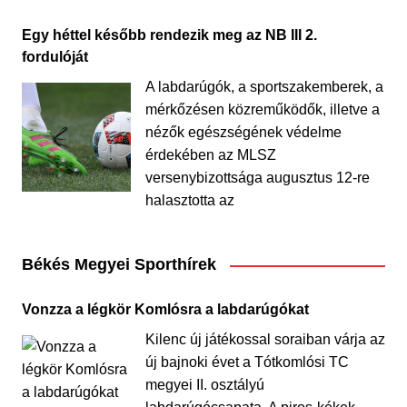
Egy héttel később rendezik meg az NB III 2.
fordulóját
A labdarúgók, a sportszakemberek, a
mérkőzésen közreműködők, illetve a
nézők egészségének védelme
érdekében az MLSZ
versenybizottsága augusztus 12-re
halasztotta az
Békés Megyei Sporthírek
Vonzza a légkör Komlósra a labdarúgókat
Kilenc új játékossal soraiban várja az
új bajnoki évet a Tótkomlósi TC
megyei II. osztályú