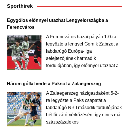
Sporthírek
Egygólos előnnyel utazhat Lengyelországba a
Ferencváros
A Ferencváros hazai pályán 1-0-ra
legyőzte a lengyel Górnik Zabrzét a
labdarúgó Európa-liga
selejtezőjének harmadik
fordulójában, így előnnyel utazhat a
Három góllal verte a Paksot a Zalaegerszeg
A Zalaegerszeg házigazdaként 5-2-
re legyőzte a Paks csapatát a
labdarúgó NB I második fordulójának
hétfői zárómérkőzésén, így nincs már
százszázalékos