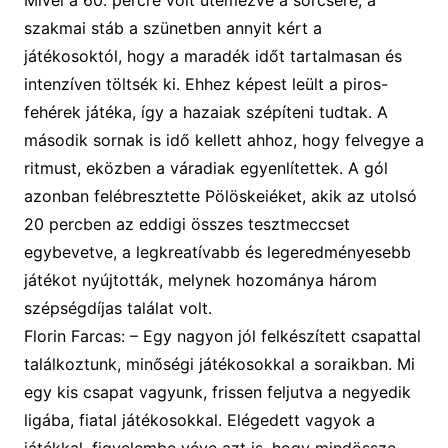
szakmai stáb a szünetben annyit kért a
játékosoktól, hogy a maradék időt tartalmasan és
intenzíven töltsék ki. Ehhez képest leült a piros-
fehérek játéka, így a hazaiak szépíteni tudtak. A
második sornak is
idő
kellett ahhoz, hogy felvegye a
ritmust, eközben a váradiak egyenlítettek. A gól
azonban
felébresztette Pölöskeiéket
,
akik
az utolsó
20 percben az eddigi összes tesztmeccset
egybevetve, a legkreatívabb és legeredményesebb
játéko
t nyújtott
ák
, melynek hozománya három
szépségdíjas találat volt.
Florin Farcas
: –
Egy nagyon jól felkészített csapattal
találkoztunk, minőségi játékosokkal a soraikban. Mi
egy kis csapat vagyunk, frissen feljutva a negyedik
ligába, fiatal játékosokkal. Elégedett vagyok a
játékkal, figyelembe véve azt is, hogy
mindössze