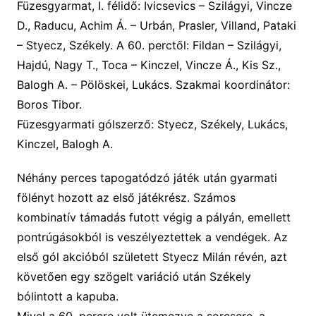
Füzesgyarmat, I. félidő: Ivicsevics – Szilágyi, Vincze
D., Raducu, Achim Á. – Urbán, Prasler, Villand, Pataki
– Styecz, Székely. A 60. perctől: Fildan – Szilágyi,
Hajdú, Nagy T., Toca – Kinczel, Vincze Á., Kis Sz.,
Balogh A. – Pölöskei, Lukács. Szakmai koordinátor:
Boros Tibor.
Füzesgyarmati g
ólszerző:
S
tyecz, Székely, Lukács,
Kinczel, Balogh A.
Néhány perces tapogatódzó játék után gyarmati
fölényt hozott
az első játékrész
. Számos
kombinatív
támadás futott végig a pályán, emellett
pontrúgásokból is veszélyeztettek a vendégek. Az
első gól akcióból született Styecz Milán révén, azt
követően egy szögelt variáció után Székely
bólintott a kapuba.
Mivel a 60. percre volt ütemezve a sorcsere, a