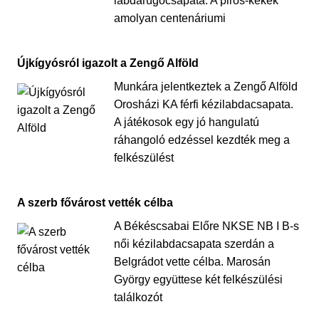
labdarúgócsapata. A piros-kékek
amolyan centenáriumi
Újkígyósról igazolt a Zengő Alföld
Munkára jelentkeztek a Zengő Alföld
Orosházi KA férfi kézilabdacsapata.
A játékosok egy jó hangulatú
ráhangoló edzéssel kezdték meg a
felkészülést
A szerb fővárost vették célba
A Békéscsabai Előre NKSE NB I B-s
női kézilabdacsapata szerdán a
Belgrádot vette célba. Marosán
György együttese két felkészülési
találkozót