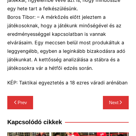
egy hete tart a felkészülésünk.
Boros Tibor: –
A mérkőzés előtt jeleztem a
játékosoknak, hogy a játékunk minőségével és az
eredményességgel
kapcsolatban is
vannak
elvárásaim. Egy meccsen belül most produkáltuk a
leggyengébb, egyben a leginkább bizakodásra adó
játékunkat. A kettősség analizálása a stábra és a
játékosokra vár a hétfői edzés során.
KÉP: Taktikai egyeztetés a 18 ezres váradi arénában
Bejegyzés
Prev
Next
navigáció
Kapcsolódó cikkek