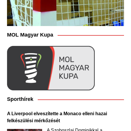
MOL Magyar Kupa
Sporthírek
A Liverpool elveszítette a Monaco elleni hazai
felkészülési mérkőzését
A Szoboszlai Dominikkal a