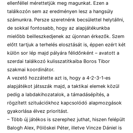
ellenféllel mérettetjük meg magunkat. Ezen a
találkozón sem az eredményen lesz a hangsúly
számunkra. Persze szeretnénk becsülettel helytállni,
de sokkal fontosabb, hogy az alapjátékunkba
mielőbb beilleszkedjenek az újonnan érkezők. Szem
előtt tartjuk a terhelés elosztását is, éppen ezért két
külön sor lép majd pályára félidőnként – avatott a
szerdai találkozó kulisszatitkaiba Boros Tibor
szakmai koordinátor.
A vezető hozzátette azt is, hogy a 4-2-3-1-es
alapjátékot játsszák majd, a taktikai elemek közül
pedig a labdakihozatalok, a támadásépítés, a
rögzített szituációkhoz kapcsolódó alapmozgások
gyakorlása élvez prioritást.
– Több új játékos is szerephez juthat, hiszen felépült
Balogh Alex, Pölöskei Péter, illetve Vincze Dániel is