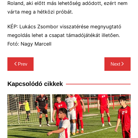
Roland, aki előtt más lehetőség adódott, ezért nem
várta meg a hétközi próbát.
KÉP: Lukács Zsombor visszatérése megnyugtató
megoldás lehet a csapat támadójátékát illetően.
Fotó: Nagy Marcell
Bejegyzés
Prev
Next
navigáció
Kapcsolódó cikkek