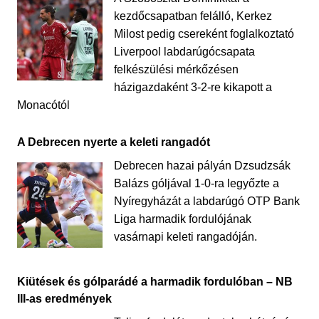
kezdőcsapatban felálló, Kerkez
Milost pedig csereként foglalkoztató
Liverpool labdarúgócsapata
felkészülési mérkőzésen
házigazdaként 3-2-re kikapott a
Monacótól
A Debrecen nyerte a keleti rangadót
Debrecen hazai pályán Dzsudzsák
Balázs góljával 1-0-ra legyőzte a
Nyíregyházát a labdarúgó OTP Bank
Liga harmadik fordulójának
vasárnapi keleti rangadóján.
Kiütések és gólparádé a harmadik fordulóban – NB
III-as eredmények