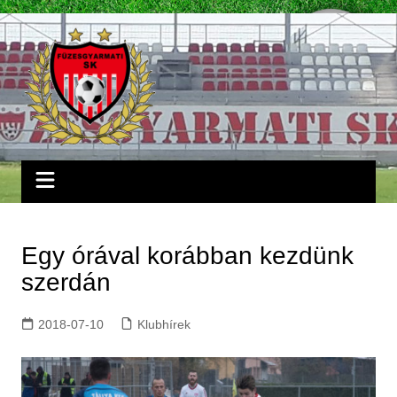
Skip
to
content
Egy órával korábban kezdünk
szerdán
2018-07-10
Klubhírek