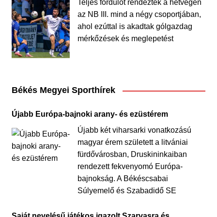
Teljes fordulót rendeztek a hétvégén
az NB III. mind a négy csoportjában,
ahol ezúttal is akadtak gólgazdag
mérkőzések és meglepetést
Békés Megyei Sporthírek
Újabb Európa-bajnoki arany- és ezüstérem
Újabb két viharsarki vonatkozású
magyar érem született a litvániai
fürdővárosban, Druskininkaiban
rendezett fekvenyomó Európa-
bajnokság. A Békéscsabai
Súlyemelő és Szabadidő SE
Saját nevelésű játékos igazolt Szarvasra és