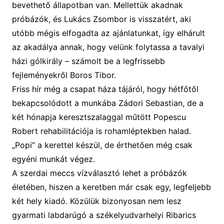
bevethető állapotban van. Mellettük akadnak
próbázók, és Lukács Zsombor is visszatért, aki
utóbb mégis elfogadta az ajánlatunkat, így elhárult
az akadálya annak, hogy velünk folytassa a tavalyi
házi gólkirály – számolt be a legfrissebb
fejleményekről Boros Tibor.
Friss hír még a csapat háza tájáról, hogy hétfőtől
bekapcsolódott a munkába Zádori Sebastian, de a
két hónapja keresztszalaggal műtött Popescu
Robert rehabilitációja is rohamléptekben halad.
„Popi” a kerettel készül, de érthetően még csak
egyéni munkát végez.
A szerdai meccs vízválasztó lehet a próbázók
életében, hiszen a keretben már csak egy, legfeljebb
két hely kiadó. Közülük bizonyosan nem lesz
gyarmati labdarúgó a székelyudvarhelyi Ribarics