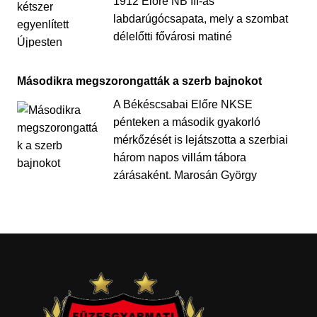
1912 Előre NB III-as
labdarúgócsapata, mely a szombat
délelőtti fővárosi matiné
Másodikra megszorongatták a szerb bajnokot
A Békéscsabai Előre NKSE
pénteken a második gyakorló
mérkőzését is lejátszotta a szerbiai
három napos villám tábora
zárásaként. Marosán György