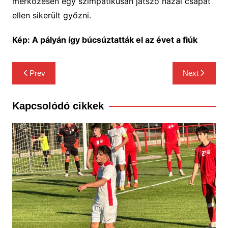
mérkőzésen egy szimpatikusan játszó hazai csapat
ellen sikerült győzni.
Kép: A pályán így búcsúztatták el az évet a fiúk
Bejegyzés
Prev
Next
navigáció
Kapcsolódó cikkek