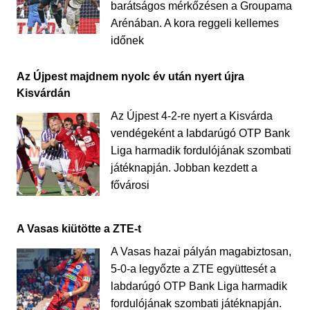
barátságos mérkőzésen a Groupama
Arénában. A kora reggeli kellemes
időnek
Az Újpest majdnem nyolc év után nyert újra
Kisvárdán
Az Újpest 4-2-re nyert a Kisvárda
vendégeként a labdarúgó OTP Bank
Liga harmadik fordulójának szombati
játéknapján. Jobban kezdett a
fővárosi
A Vasas kiütötte a ZTE-t
A Vasas hazai pályán magabiztosan,
5-0-a legyőzte a ZTE együttesét a
labdarúgó OTP Bank Liga harmadik
fordulójának szombati játéknapján.