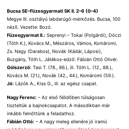
Bucsa SE–Füzesgyarmati SK II. 2–6 (0–4)
Megye III. osztályú labdarúgó-mérkőzés. Bucsa, 100
néző. Vezette: Bozó.
Füzesgyarmat II.:
Seprenyi – Tokai (Polgárdi), Dóczi
(Tóth K.), Kovács M., Mészáros, Vámos, Komáromi,
Zs. Nagy (Darabos), Novák (Kádár, Láposi),
Buzgány, Tóth L. Játékos-edző: Fábián Ottó Olivér.
Gólszerző:
Tasi T. (78., 86.), ill. Tóth L. (12., 88.),
Kovács M. (21.), Novák (42., 44.), Komáromi (59.).
Jó:
Lázók A., Kiss G., ill. az egész csapat.
Nagy Ferenc:
– Az első félidőben túlságosan
tiszteltük a bajnokcsapatot. A másodikban már
inkább felnőttünk a feladathoz.
Fábián Ottó:
– A nagy meleg ellenére jó iramú