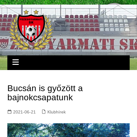
Skip
to
content
Bucsán is győzött a
bajnokcsapatunk
2021-06-21
Klubhírek