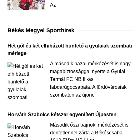
Az
Békés Megyei Sporthírek
Hét gól és két elhibázott büntető a gyulaiak szombati
mérlege
A második hazai mérkőzését is nagy
magabiztossággal nyerte a Gyulai
Termál FC NB III-as
labdarúgócsapata. A fürdővárosiak
szombaton az újonc
Horváth Szabolcs kétszer egyenlített Újpesten
Második őszi bajnoki mérkőzését is
döntetlennel zárta a Békéscsaba