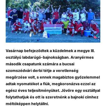
Vasárnap befejeződtek a küzdelmek a megye III.
osztályú labdarúgó-bajnokságban. Aranyérmes
második csapatunk számára a bucsai
szomszédvári derbi tétje a veretlenség
megőrzése volt, s ennek magabiztos győzelemmel
adtak nyomatékot a fiúk, megkoronázva ezzel az
egész éves teljesítményüket. Jövőre egy osztállyal
folytathatjuk és ott is szeretnénk a bajnoki címhez
méltóképpen helytállni.