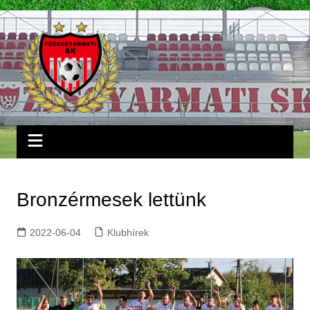
Skip
to
content
Bronzérmesek lettünk
2022-06-04
Klubhírek