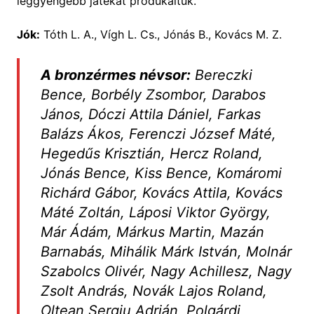
leggyengébb játékát produkáltuk.
Jók:
Tóth L. A., Vígh L. Cs., Jónás B., Kovács M. Z.
A bronzérmes névsor:
Bereczki
Bence, Borbély Zsombor, Darabos
János, Dóczi Attila Dániel, Farkas
Balázs Ákos, Ferenczi József Máté,
Hegedűs Krisztián, Hercz Roland,
Jónás Bence, Kiss Bence, Komáromi
Richárd Gábor, Kovács Attila, Kovács
Máté Zoltán, Láposi Viktor György,
Már Ádám, Márkus Martin, Mazán
Barnabás, Mihálik Márk István, Molnár
Szabolcs Olivér, Nagy Achillesz, Nagy
Zsolt András, Novák Lajos Roland,
Oltean Sergiu Adrián, Polgárdi