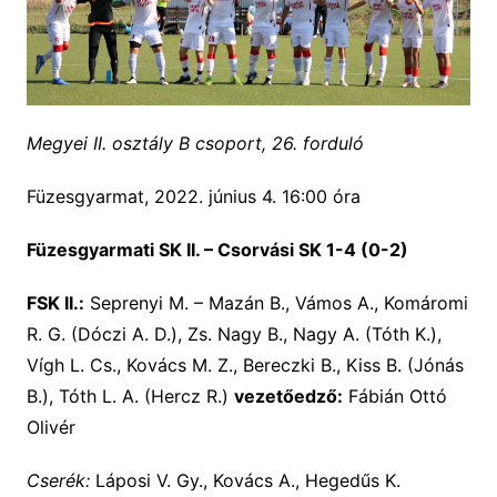
Megyei II. osztály B csoport, 26. forduló
Füzesgyarmat, 2022. június 4. 16:00 óra
Füzesgyarmati SK II. – Csorvási SK 1-4 (0-2)
FSK II.:
Seprenyi M. – Mazán B., Vámos A., Komáromi
R. G. (Dóczi A. D.), Zs. Nagy B., Nagy A. (Tóth K.),
Vígh L. Cs., Kovács M. Z., Bereczki B., Kiss B. (Jónás
B.), Tóth L. A. (Hercz R.)
vezetőedző:
Fábián Ottó
Olivér
Cserék:
Láposi V. Gy., Kovács A., Hegedűs K.