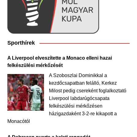
Sporthírek
A Liverpool elveszítette a Monaco elleni hazai
felkészülési mérkőzését
A Szoboszlai Dominikkal a
kezdőcsapatban felálló, Kerkez
Milost pedig csereként foglalkoztató
Liverpool labdarúgócsapata
felkészülési mérkőzésen
házigazdaként 3-2-re kikapott a
Monacótól