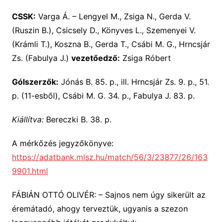
CSSK:
Varga Á. – Lengyel M., Zsiga N., Gerda V.
(Ruszin B.), Csicsely D., Könyves L., Szemenyei V.
(Krámli T.), Koszna B., Gerda T., Csábi M. G., Hrncsjár
Zs. (Fabulya J.)
vezetőedző:
Zsiga Róbert
Gólszerzők:
Jónás B. 85. p., ill. Hrncsjár Zs. 9. p., 51.
p. (11-esből), Csábi M. G. 34. p., Fabulya J. 83. p.
Kiállítva:
Bereczki B. 38. p.
A mérkőzés jegyzőkönyve:
https://adatbank.mlsz.hu/match/56/3/23877/26/163
9901.html
FÁBIÁN OTTÓ OLIVÉR: – Sajnos nem úgy sikerült az
éremátadó, ahogy terveztük, ugyanis a szezon