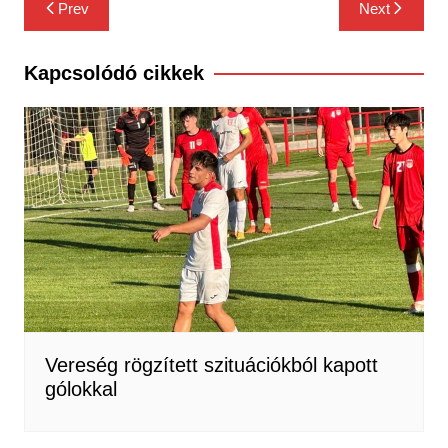
Bejegyzés
Prev
Next
navigáció
Kapcsolódó cikkek
Vereség rögzített szituációkból kapott
gólokkal