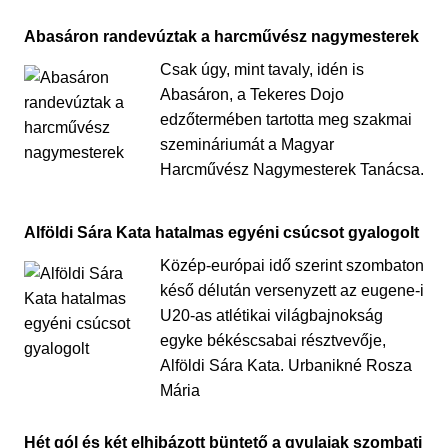
Abasáron randevúztak a harcművész nagymesterek
Csak úgy, mint tavaly, idén is
Abasáron, a Tekeres Dojo
edzőtermében tartotta meg szakmai
szemináriumát a Magyar
Harcművész Nagymesterek Tanácsa.
Alföldi Sára Kata hatalmas egyéni csúcsot gyalogolt
Közép-európai idő szerint szombaton
késő délután versenyzett az eugene-i
U20-as atlétikai világbajnokság
egyke békéscsabai résztvevője,
Alföldi Sára Kata. Urbanikné Rosza
Mária
Hét gól és két elhibázott büntető a gyulaiak szombati