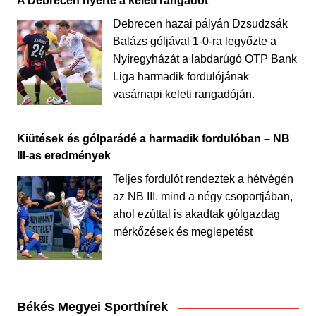
A Debrecen nyerte a keleti rangadót
Debrecen hazai pályán Dzsudzsák
Balázs góljával 1-0-ra legyőzte a
Nyíregyházát a labdarúgó OTP Bank
Liga harmadik fordulójának
vasárnapi keleti rangadóján.
Kiütések és gólparádé a harmadik fordulóban – NB
III-as eredmények
Teljes fordulót rendeztek a hétvégén
az NB III. mind a négy csoportjában,
ahol ezúttal is akadtak gólgazdag
mérkőzések és meglepetést
Békés Megyei Sporthírek