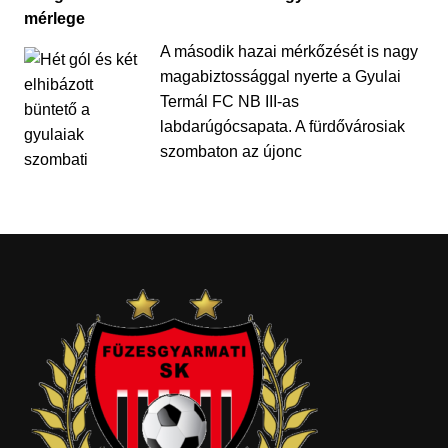
mérlege
A második hazai mérkőzését is nagy
magabiztossággal nyerte a Gyulai
Termál FC NB III-as
labdarúgócsapata. A fürdővárosiak
szombaton az újonc