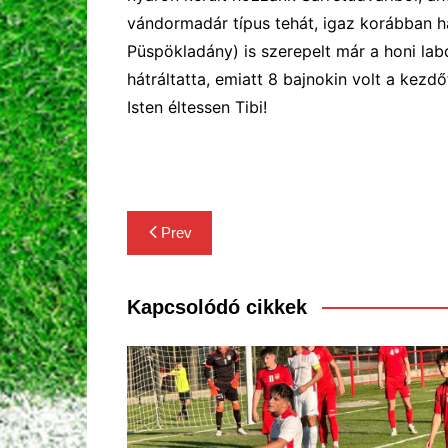
vándormadár típus tehát, igaz korábban h
Püspökladány) is szerepelt már a honi la
hátráltatta, emiatt 8 bajnokin volt a kezdő
Isten éltessen Tibi!
Bejegyzés
Prev
navigáció
Kapcsolódó cikkek