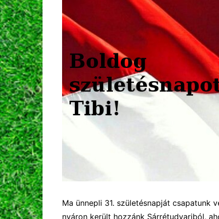
Ma ünnepli 31. születésnapját csapatunk v
nyáron került hozzánk Sárrétudvariból, aho