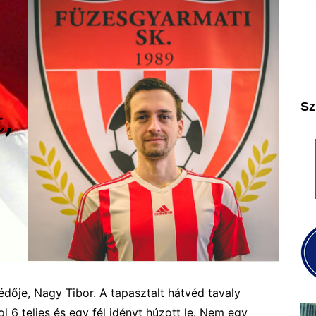
2025
2026
Sz
édője, Nagy Tibor. A tapasztalt hátvéd tavaly
l 6 teljes és egy fél idényt húzott le. Nem egy