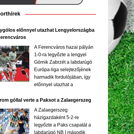
orthírek
ygólos előnnyel utazhat Lengyelországba
Ferencváros
A Ferencváros hazai pályán
1-0-ra legyőzte a lengyel
Górnik Zabrzét a labdarúgó
Európa-liga selejtezőjének
harmadik fordulójában, így
előnnyel utazhat a
rom góllal verte a Paksot a Zalaegerszeg
A Zalaegerszeg
házigazdaként 5-2-re
legyőzte a Paks csapatát a
labdarúgó NB I második