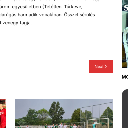
árom egyesületben (Tetétlen, Túrkeve,
bdarúgás harmadik vonalában. Ősszel sérülés
tizenegy tagja.
Next
MO