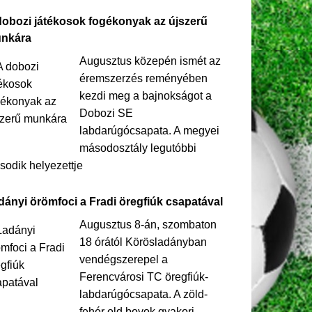
dobozi játékosok fogékonyak az újszerű
nkára
Augusztus közepén ismét az
éremszerzés reményében
kezdi meg a bajnokságot a
Dobozi SE
labdarúgócsapata. A megyei
másodosztály legutóbbi
odik helyezettje
dányi örömfoci a Fradi öregfiúk csapatával
Augusztus 8-án, szombaton
18 órától Körösladányban
vendégszerepel a
Ferencvárosi TC öregfiúk-
labdarúgócsapata. A zöld-
fehér old boyok gyakori