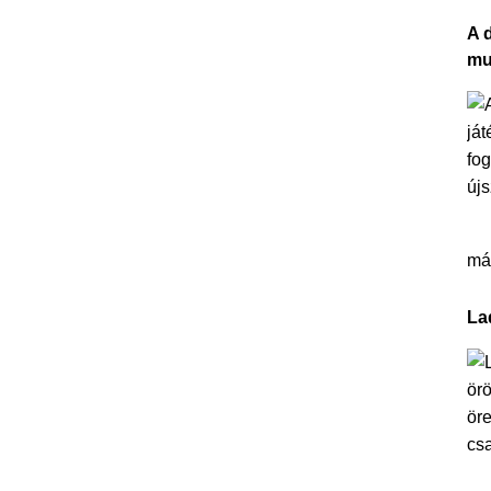
A 
mu
más
La