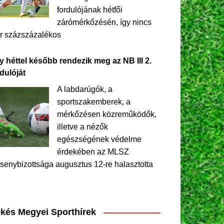
fordulójának hétfői
zárómérkőzésén, így nincs
r százszázalékos
y héttel később rendezik meg az NB III 2.
dulóját
A labdarúgók, a
sportszakemberek, a
mérkőzésen közreműködők,
illetve a nézők
egészségének védelme
érdekében az MLSZ
senybizottsága augusztus 12-re halasztotta
kés Megyei Sporthírek