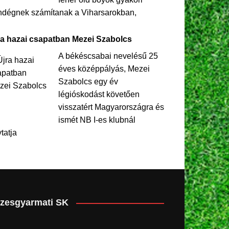
ndégnek számítanak a Viharsarokban,
ra hazai csapatban Mezei Szabolcs
A békéscsabai nevelésű 25
éves középpályás, Mezei
Szabolcs egy év
légióskodást követően
visszatért Magyarországra és
ismét NB I-es klubnál
ytatja
zesgyarmati SK