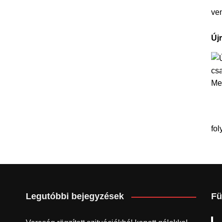
ve
Új
fol
Legutóbbi bejegyzések
Fü