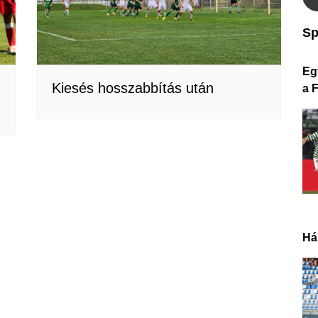
Sp
Eg
Kiesés hosszabbítás után
a 
Há