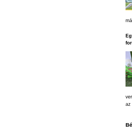
má
Eg
for
ver
az
Bé