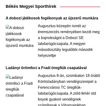
Békés Megyei Sporthírek
A dobozi játékosok fogékonyak az újszerű munkára
Augusztus közepén ismét az
éremszerzés reményében kezdi meg
a bajnokságot a Dobozi SE
labdarúgócsapata. A megyei
másodosztály legutóbbi második
helyezettje
Ladányi örömfoci a Fradi öregfiúk csapatával
Augusztus 8-án, szombaton 18 órától
Körösladányban vendégszerepel a
Ferencvárosi TC öregfiúk-
labdarúgócsapata. A zöld-fehér old
boyok gyakori vendégnek
számítanak a Viharsarokban,