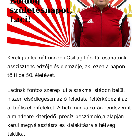
Kerek jubileumát ünnepli Csillag László, csapatunk
asszisztens edzője és elemzője, aki ezen a napon
tölti be 50. életévét.
Lacinak fontos szerep
jut
a szakmai stáb
on belül,
hiszen elsődlegesen az
ő feladata
feltérképez
n
i az
aktuális ellenfeleket.
A heti munka során rendszerint
a
mindenre kiterjedő, precíz beszámolója alapján
kerül megválasztásra és kialakításra a hétvégi
taktika
.