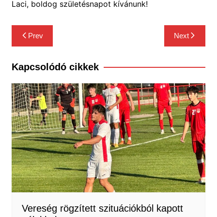
Laci, boldog születésnapot kívánunk!
Bejegyzés
Prev
Next
navigáció
Kapcsolódó cikkek
Vereség rögzített szituációkból kapott