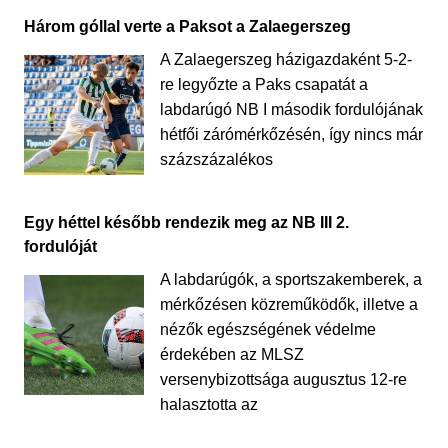
Három góllal verte a Paksot a Zalaegerszeg
A Zalaegerszeg házigazdaként 5-2-
re legyőzte a Paks csapatát a
labdarúgó NB I második fordulójának
hétfői zárómérkőzésén, így nincs már
százszázalékos
Egy héttel később rendezik meg az NB III 2.
fordulóját
A labdarúgók, a sportszakemberek, a
mérkőzésen közreműködők, illetve a
nézők egészségének védelme
érdekében az MLSZ
versenybizottsága augusztus 12-re
halasztotta az