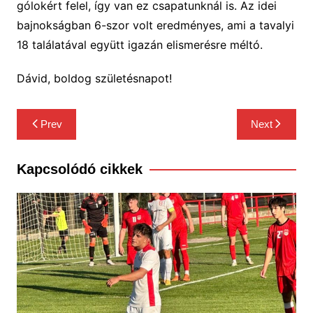
gólokért felel, így van ez csapatunknál is. Az idei
bajnokságban 6-szor volt eredményes, ami a tavalyi
18 találatával együtt igazán elismerésre méltó.
Dávid, boldog születésnapot!
Bejegyzés
Prev
Next
navigáció
Kapcsolódó cikkek