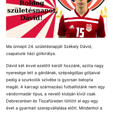
Ma ünnepli 24. születésnapját Székely Dávid,
csapatunk házi gólkirálya.
Dávid két évvel ezelőtt került hozzánk, azóta nagy
nyeresége lett a gárdának, szépségdíjas góljaival
pedig a szurkolók szívébe is gyorsan belopta
magát. A karcagi származású futballistánk nem egy
vándormadár típus, a nevelő klubján kívül csak
Debrecenben és Tiszafüreden töltött el egy-egy
évet a gyarmati szerepvállalása előtt. Mindenhol a