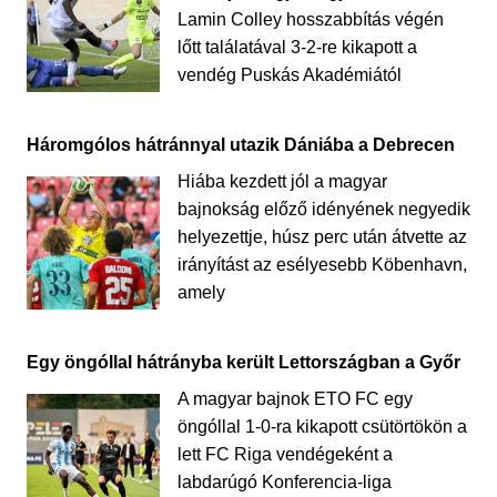
Lamin Colley hosszabbítás végén
lőtt találatával 3-2-re kikapott a
vendég Puskás Akadémiától
Háromgólos hátránnyal utazik Dániába a Debrecen
Hiába kezdett jól a magyar
bajnokság előző idényének negyedik
helyezettje, húsz perc után átvette az
irányítást az esélyesebb Köbenhavn,
amely
Egy öngóllal hátrányba került Lettországban a Győr
A magyar bajnok ETO FC egy
öngóllal 1-0-ra kikapott csütörtökön a
lett FC Riga vendégeként a
labdarúgó Konferencia-liga