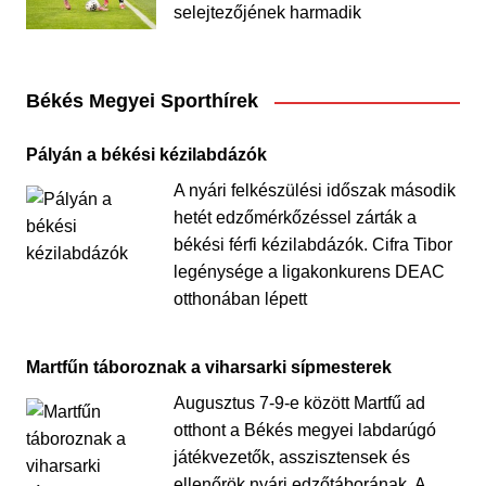
selejtezőjének harmadik
Békés Megyei Sporthírek
Pályán a békési kézilabdázók
A nyári felkészülési időszak második
hetét edzőmérkőzéssel zárták a
békési férfi kézilabdázók. Cifra Tibor
legénysége a ligakonkurens DEAC
otthonában lépett
Martfűn táboroznak a viharsarki sípmesterek
Augusztus 7-9-e között Martfű ad
otthont a Békés megyei labdarúgó
játékvezetők, asszisztensek és
ellenőrök nyári edzőtáborának. A