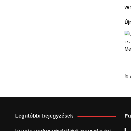
ve
Új
fol
Legutóbbi bejegyzések
Fü