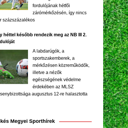
fordulójának hétfői
zárómérkőzésén, így nincs
r százszázalékos
y héttel később rendezik meg az NB III 2.
dulóját
A labdarúgók, a
sportszakemberek, a
mérkőzésen közreműködők,
illetve a nézők
egészségének védelme
érdekében az MLSZ
senybizottsága augusztus 12-re halasztotta
kés Megyei Sporthírek