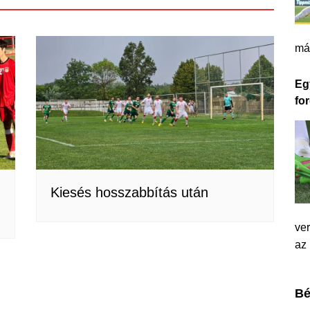
má
Eg
for
Kiesés hosszabbítás után
ver
az
Bé