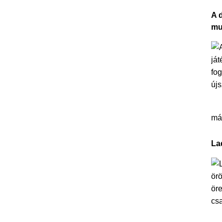
A 
mu
más
La