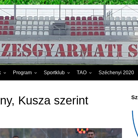
k
Program
Sportklub
TAO
Széchenyi 2020
FSK II.
Sporttelep
2019
Kapcsolat
2020
ny, Kusza szerint
Sz
Éves beszámoló
2021
Dokumentumok
2022
2023
2024