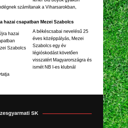
ndégnek számítanak a Viharsarokban,
ra hazai csapatban Mezei Szabolcs
A békéscsabai nevelésű 25
éves középpályás, Mezei
Szabolcs egy év
légióskodást követően
visszatért Magyarországra és
ismét NB I-es klubnál
ytatja
zesgyarmati SK