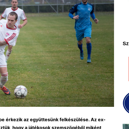
2025
2026
Sz
e érkezik az együttesünk felkészülése. Az ex-
deztük, hogy a játékosok szemszögéből miként