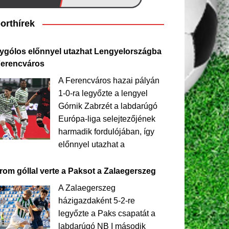
orthírek
ygólos előnnyel utazhat Lengyelországba
Ferencváros
A Ferencváros hazai pályán
1-0-ra legyőzte a lengyel
Górnik Zabrzét a labdarúgó
Európa-liga selejtezőjének
harmadik fordulójában, így
előnnyel utazhat a
rom góllal verte a Paksot a Zalaegerszeg
A Zalaegerszeg
házigazdaként 5-2-re
legyőzte a Paks csapatát a
labdarúgó NB I második