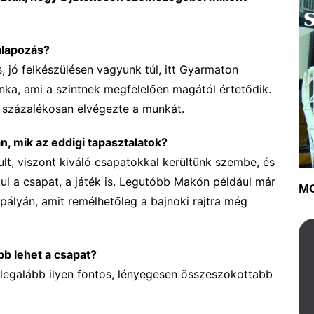
lapozás?
 jó felkészülésen vagyunk túl, itt Gyarmaton
nka, ami a szintnek megfelelően magától értetődik.
z százalékosan elvégezte a munkát.
n, m
ik az ed
digi tapa
sztalat
ok
?
ult, viszont kiváló csapatokkal kerültünk szembe, és
ul a csapat, a játék is. Legutóbb Makón például már
MO
 pályán, amit remélhetőleg a bajnoki rajtra még
bb lehe
t a csapat?
 legalább ilyen fontos, lényegesen összeszokottabb