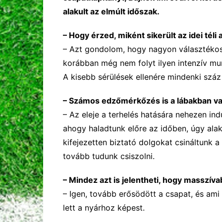
alakult az elmúlt időszak.
– Hogy érzed, miként sikerült az
idei téli
a
– Azt gondolom, hogy nagyon választékos,
korábban még nem folyt ilyen intenzív mu
A kisebb sérülések ellenére mindenki szá
–
Számos edzőmérkőzés is a lábakban va
– Az eleje a terhelés hatására nehezen ind
ahogy haladtunk előre az időben, úgy alak
kifejezetten biztató dolgokat csináltunk a
tovább tudunk csiszolni.
–
Mindez azt is jelentheti, hogy masszíva
– Igen, tovább erősödött a csapat, és ami
lett a nyárhoz képest.