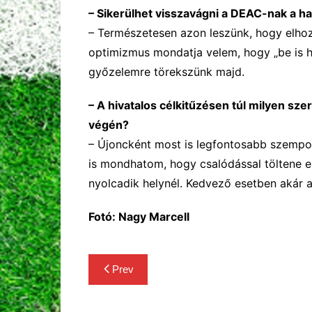
–
Sikerülhet visszavágni a DEAC-nak a h
– Természetesen azon leszünk, hogy elho
optimizmus mondatja velem, hogy „be is h
győzelemre törekszünk majd.
–
A hivatalos célkitűzésen túl milyen sze
végén?
– Újoncként most is legfontosabb szempo
is mondhatom, hogy csalódással töltene e
nyolcadik helynél. Kedvező esetben akár a
Fotó: Nagy Marcell
Bejegyzés
Prev
navigáció