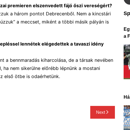
azai premieren elszenvedett
fájó őszi
vereségért?
Sp
zzuk a három pontot Debrecenből. Nem a kincstári
úzzuk” a meccset, miként a többi másik pályán is
Eg
a 
repléssel lennétek elégedettek a tavaszi idény
nt a bennmaradás kiharcolása, de a társak nevében
l, ha nem sikerülne előrébb lépnünk a mostani
z első ötbe is odaérhetünk.
Há
Next