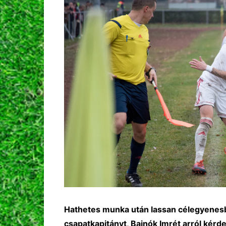
Hathetes munka után lassan célegyenesb
csapatkapitányt, Bajnók Imrét arról kér