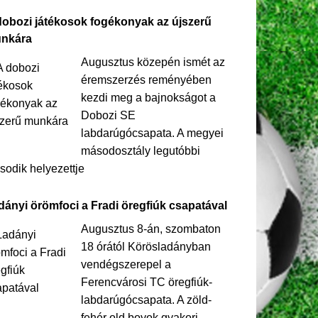
dobozi játékosok fogékonyak az újszerű
nkára
Augusztus közepén ismét az
éremszerzés reményében
kezdi meg a bajnokságot a
Dobozi SE
labdarúgócsapata. A megyei
másodosztály legutóbbi
odik helyezettje
dányi örömfoci a Fradi öregfiúk csapatával
Augusztus 8-án, szombaton
18 órától Körösladányban
vendégszerepel a
Ferencvárosi TC öregfiúk-
labdarúgócsapata. A zöld-
fehér old boyok gyakori