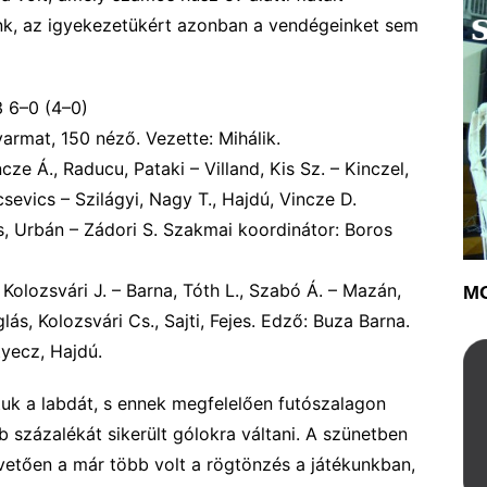
unk, az igyekezetükért azonban a vendégeinket sem
3
6
–
0
(
4
–
0
)
yarmat,
150
néző. Vezette:
Mihálik.
cze Á., Raducu, Pataki – Villand, Kis Sz. – Kinczel,
icsevics – Szilágyi, Nagy T., Hajdú, Vincze D.
cs, Urbán – Zádori S. Szakmai koordinátor: Boros
 Kolozsvári J. – Barna, Tóth L., Szabó Á. – Mazán,
MO
ás, Kolozsvári Cs., Sajti, Fejes. Edző: Buza Barna.
tyecz, Hajdú.
tuk a labdát, s ennek megfelelően futószalagon
bb százalékát sikerült gólokra váltani. A szünetben
övetően a már több volt a rögtönzés a játékunkban,