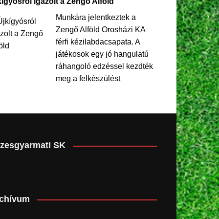
kígyósról igazolt a Zengő Alföld
Munkára jelentkeztek a
Zengő Alföld Orosházi KA
férfi kézilabdacsapata. A
játékosok egy jó hangulatú
ráhangoló edzéssel kezdték
meg a felkészülést
zesgyarmati SK
chívum