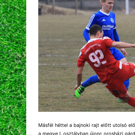
Másfél héttel a bajnoki rajt előtt utolsó 
a megye I. osztályban újonc orosházi gárda