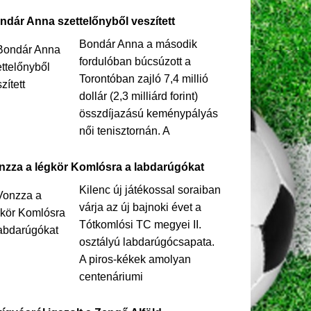
ndár Anna szettelőnyből veszített
Bondár Anna a második
fordulóban búcsúzott a
Torontóban zajló 7,4 millió
dollár (2,3 milliárd forint)
összdíjazású keménypályás
női tenisztornán. A
nzza a légkör Komlósra a labdarúgókat
Kilenc új játékossal soraiban
várja az új bajnoki évet a
Tótkomlósi TC megyei II.
osztályú labdarúgócsapata.
A piros-kékek amolyan
centenáriumi