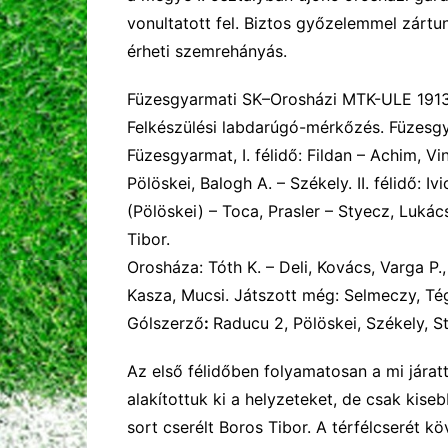
vonultatott fel. Biztos győzelemmel zárt
érheti szemrehányás.
Füzesgyarmati SK
–Orosházi MTK-ULE 191
Felkészülési labdarúgó-mérkőzés. Füzesg
Füzesgyarmat, I. félidő: Fildan – Achim, Vin
Pölöskei, Balogh A. – Székely. II. félidő: Iv
(Pölöskei) – Toca, Prasler – Styecz, Luká
Tibor.
Orosháza: Tóth K. – Deli, Kovács, Varga P.,
Kasza, Mucsi. Játszott még: Selmeczy, Tégl
Gólszerző
:
Raducu 2, Pölöskei, Székely, S
Az első félidőben folyamatosan a mi járat
alakítottuk ki a helyzeteket, de csak kise
sort cserélt Boros Tibor. A térfélcserét k