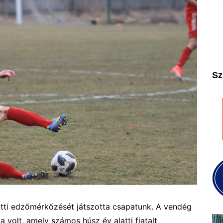
2025
2026
Sz
előtti edzőmérkőzését játszotta csapatunk. A vendég
 volt, amely számos húsz év alatti fiatalt