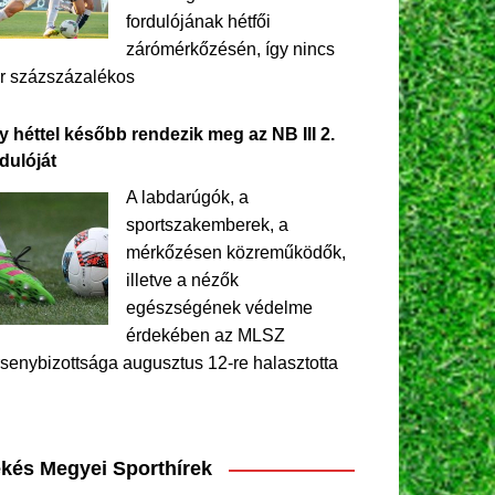
fordulójának hétfői
zárómérkőzésén, így nincs
r százszázalékos
y héttel később rendezik meg az NB III 2.
dulóját
A labdarúgók, a
sportszakemberek, a
mérkőzésen közreműködők,
illetve a nézők
egészségének védelme
érdekében az MLSZ
senybizottsága augusztus 12-re halasztotta
kés Megyei Sporthírek