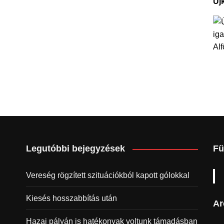
Új
Legutóbbi bejegyzések
Fü
Vereség rögzített szituációkból kapott gólokkal
Kiesés hosszabbítás után
Ar
Hazai pályán is hatékonyak voltunk támadásban