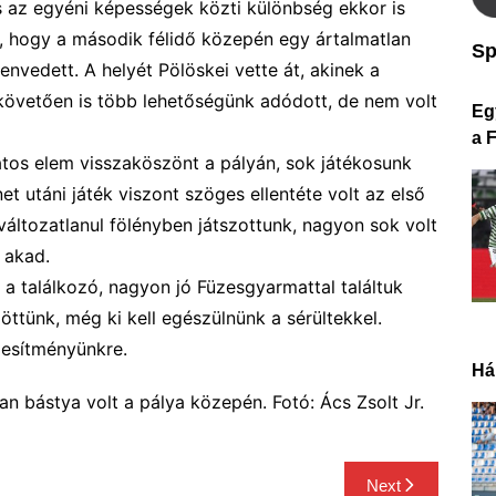
és az egyéni képességek közti különbség ekkor is
, hogy a második félidő közepén egy ártalmatlan
Sp
envedett. A helyét Pölöskei vette át, akinek a
t követően is több lehetőségünk adódott, de nem volt
Eg
a 
atos elem visszaköszönt a pályán, sok játékosunk
net utáni játék viszont szöges ellentéte volt az első
 változatlanul fölényben játszottunk, nagyon sok volt
 akad.
e a találkozó, nagyon jó Füzesgyarmattal találtuk
öttünk, még ki kell egészülnünk a sérültekkel.
esítményünkre.
Há
lan bástya volt a pálya közepén. Fotó: Ács Zsolt Jr.
Next