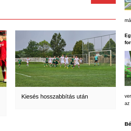
má
Eg
for
Kiesés hosszabbítás után
ver
az
Bé