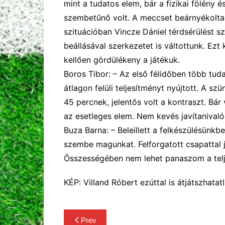
mint a tudatos elem, bár a fizikai fölény 
szembetűnő volt. A meccset beárnyékolta
szituációban Vincze Dániel térdsérülést sz
beállásával szerkezetet is váltottunk. Ez
kellően gördülékeny a játékuk.
Boros Tibor:
–
Az első félidőben több tud
átlagon felüli teljesítményt nyújtott. A szü
45 percnek, jelentős volt a kontraszt. Bár
az esetleges elem. Nem kevés javítanivaló
Buza Barna:
– Beleillett a felkészülésünkb
szembe magunkat. Felforgatott csapattal j
Összességében nem lehet panaszom a telj
KÉP: Villand Róbert ezúttal is átjátszhatat
Bejegyzés
Prev