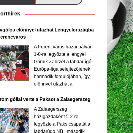
orthírek
ygólos előnnyel utazhat Lengyelországba
Ferencváros
A Ferencváros hazai pályán
1-0-ra legyőzte a lengyel
Górnik Zabrzét a labdarúgó
Európa-liga selejtezőjének
harmadik fordulójában, így
előnnyel utazhat a
rom góllal verte a Paksot a Zalaegerszeg
A Zalaegerszeg
házigazdaként 5-2-re
legyőzte a Paks csapatát a
labdarúgó NB I második