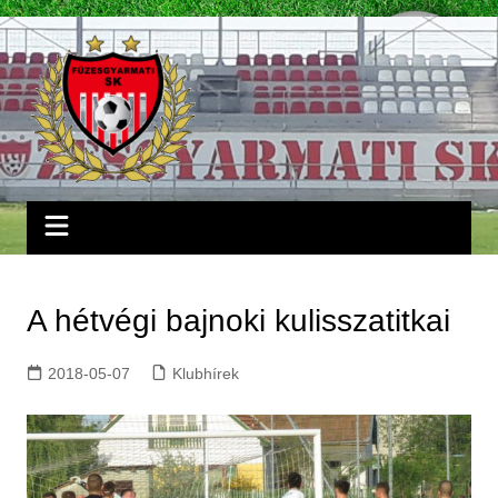
Skip
to
content
A hétvégi bajnoki kulisszatitkai
2018-05-07
Klubhírek