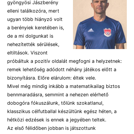
gyöngyösi Jászberény
elleni találkozóra, mert
ugyan több hiányzó volt
a berényiek keretében is,
de a mi dolgunkat is
nehezítették sérülések,
eltiltások. Viszont
próbáltuk a pozitív oldalát megfogni a helyzetnek:
remek lehetőség adódott néhány játékos előtt a
bizonyításra. Előre elárulom: éltek vele.
Mivel még mindig inkább a matematikailag biztos
bennmaradásra, semmint a nehezen elérhető
dobogóra fókuszálunk, tőlünk szokatlanul,
klasszikus célfutballal készültünk egész héten, a
hétközi edzések is ennek a jegyében teltek.
Az első félidőben jobban is játszottunk