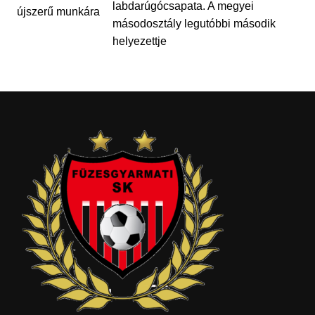
labdarúgócsapata. A megyei
másodosztály legutóbbi második
helyezettje