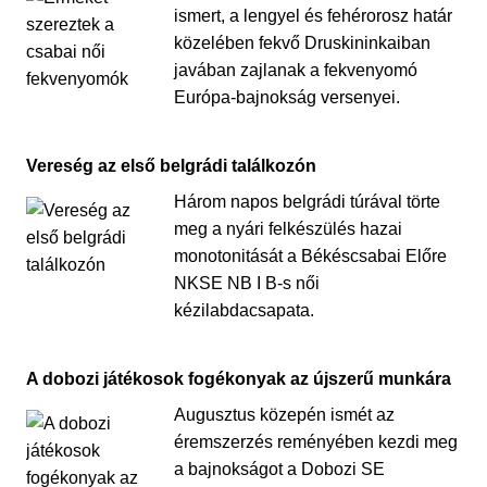
ismert, a lengyel és fehérorosz határ
közelében fekvő Druskininkaiban
javában zajlanak a fekvenyomó
Európa-bajnokság versenyei.
Vereség az első belgrádi találkozón
Három napos belgrádi túrával törte
meg a nyári felkészülés hazai
monotonitását a Békéscsabai Előre
NKSE NB I B-s női
kézilabdacsapata.
A dobozi játékosok fogékonyak az újszerű munkára
Augusztus közepén ismét az
éremszerzés reményében kezdi meg
a bajnokságot a Dobozi SE