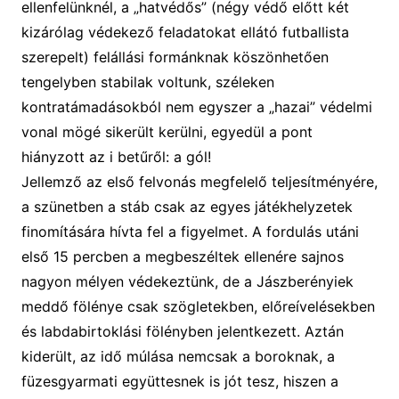
ellenfelünknél, a „hatvédős” (négy védő előtt két
kizárólag védekező feladatokat ellátó futballista
szerepelt) felállási formánknak köszönhetően
tengelyben stabilak voltunk, széleken
kontratámadásokból nem egyszer a „hazai” védelmi
vonal mögé sikerült kerülni, egyedül a pont
hiányzott az i betűről: a gól!
Jellemző az első felvonás megfelelő teljesítményére,
a szünetben a stáb csak az egyes játékhelyzetek
finomítására hívta fel a figyelmet. A fordulás utáni
első 15 percben a megbeszéltek ellenére sajnos
nagyon mélyen védekeztünk, de a Jászberényiek
meddő fölénye csak szögletekben, előreívelésekben
és labdabirtoklási fölényben jelentkezett. Aztán
kiderült, az idő múlása nemcsak a boroknak, a
füzesgyarmati együttesnek is jót tesz, hiszen a