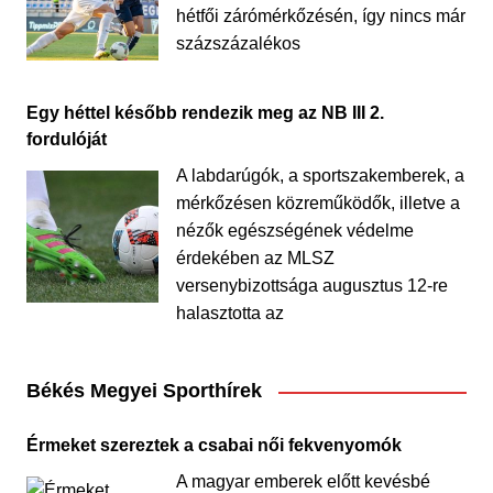
hétfői zárómérkőzésén, így nincs már
százszázalékos
Egy héttel később rendezik meg az NB III 2.
fordulóját
A labdarúgók, a sportszakemberek, a
mérkőzésen közreműködők, illetve a
nézők egészségének védelme
érdekében az MLSZ
versenybizottsága augusztus 12-re
halasztotta az
Békés Megyei Sporthírek
Érmeket szereztek a csabai női fekvenyomók
A magyar emberek előtt kevésbé