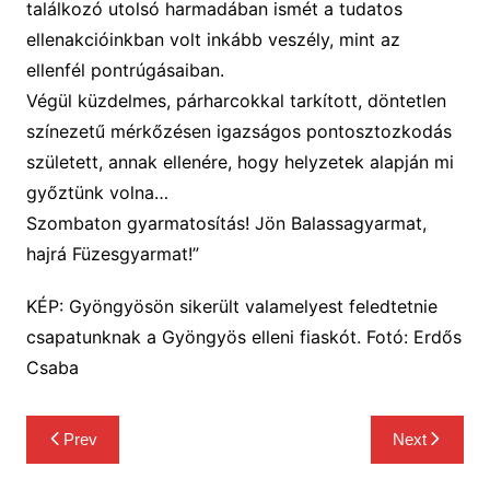
találkozó utolsó harmadában ismét a tudatos
ellenakcióinkban volt inkább veszély, mint az
ellenfél pontrúgásaiban.
Végül küzdelmes, párharcokkal tarkított, döntetlen
színezetű mérkőzésen igazságos pontosztozkodás
született, annak ellenére, hogy helyzetek alapján mi
győztünk volna…
Szombaton gyarmatosítás! Jön Balassagyarmat,
hajrá Füzesgyarmat!”
KÉP: Gyöngyösön sikerült valamelyest feledtetnie
csapatunknak a Gyöngyös elleni fiaskót. Fotó: Erdős
Csaba
Bejegyzés
Prev
Next
navigáció