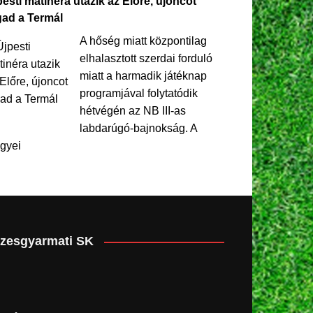
esti matinéra utazik az Előre, újoncot
gad a Termál
A hőség miatt központilag
elhalasztott szerdai forduló
miatt a harmadik játéknap
programjával folytatódik
hétvégén az NB III-as
labdarúgó-bajnokság. A
gyei
zesgyarmati SK