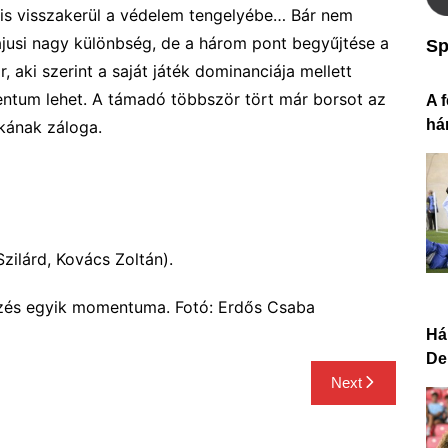
is visszakerül
a védelem tengelyébe
… Bár nem
jusi nagy különbség,
de
a három pont begyűjtése a
Sp
 aki szerint a saját játék dominanciája mellett
ntum lehet. A támadó többször tört már borsot az
A f
há
kának
záloga.
zilárd, Kovács Zoltán).
őzés egyik momentuma. Fotó: Erdős Csaba
Há
De
Next