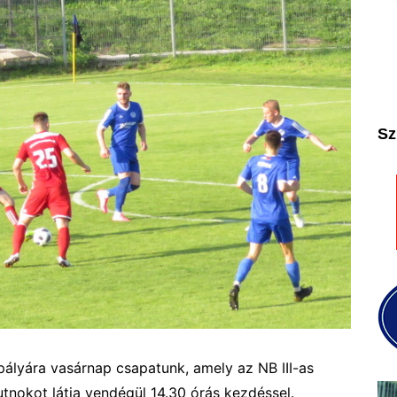
2025
2026
Sz
 pályára vasárnap csapatunk, amely az NB III-as
tnokot látja vendégül 14.30 órás kezdéssel.