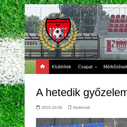
Skip
to
content
Klubhírek
Csapat
Mérkőzése
FSK II.
FSK II.
Videók
A hetedik győzelem
Tabella
Gólszerzők
2019-10-05
Klubhírek