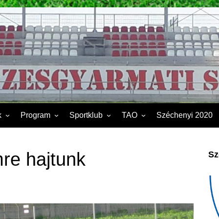
k
Program
Sportklub
TAO
Széchenyi 2020
FSK II.
Sporttelep
2019
Kapcsolat
2020
re hajtunk
Sz
Éves beszámoló
2021
Dokumentumok
2022
2023
2024