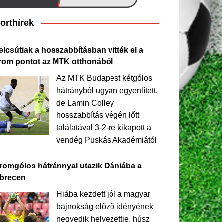
orthírek
elcsútiak a hosszabbításban vitték el a
rom pontot az MTK otthonából
Az MTK Budapest kétgólos
hátrányból ugyan egyenlített,
de Lamin Colley
hosszabbítás végén lőtt
találatával 3-2-re kikapott a
vendég Puskás Akadémiától
romgólos hátránnyal utazik Dániába a
brecen
Hiába kezdett jól a magyar
bajnokság előző idényének
negyedik helyezettje, húsz