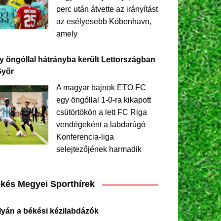
perc után átvette az irányítást
az esélyesebb Köbenhavn,
amely
y öngóllal hátrányba került Lettországban
Győr
A magyar bajnok ETO FC
egy öngóllal 1-0-ra kikapott
csütörtökön a lett FC Riga
vendégeként a labdarúgó
Konferencia-liga
selejtezőjének harmadik
kés Megyei Sporthírek
lyán a békési kézilabdázók