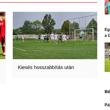
Eg
a 
Kiesés hosszabbítás után
Bé
Pá