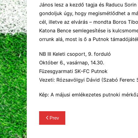
János lesz a kezdő tagja és R
aducu
Sorin
gondolju
k
úgy
, hogy megismétlődhet a má
cél, illetve az elvárás
–
mondta Boros Tibor,
Kato
n
a Bence
semlegesítése is kulcsmome
orrunk alá, most is
ő a
Putnok
támadójáté
NB III Keleti csoport, 9. forduló
Október 6., vasárnap, 14.30.
Füzesgyarmati SK–FC Putnok
Vezeti: Rózsavölgyi Dávid (Szabó Ferenc S
Kép: A májusi emlékezetes putnoki mérk
Bejegyzés
Prev
navigáció