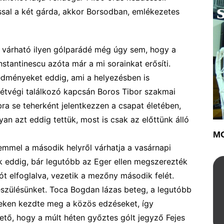
sal a két gárda,
akkor Borsodban, emlékezetes
em várható ilyen gólparádé még úgy sem, hogy a
stantinescu azóta már a mi sorainkat erősíti.
edményeket eddig, ami
a helyezésben is
étvégi találkozó kapcsán Boros Tibor szakmai
ra se teherként jelentkezzen a csapat életében,
an azt eddig tettük, most is
csak
az
előttünk álló
MO
emmel a második helyről várhatja a vasárnapi
ak eddig, bár legutóbb az Eger ellen megszerezték
iót elfoglalva, vezetik a mezőny második felét.
készülésünket. Toca
Bogdan
lázas
beteg
,
a legutóbb
eken kezdt
e meg a
közös edzéseket,
így
hető, hogy a múlt héten győztes
g
ól
t
jegyző F
e
jes