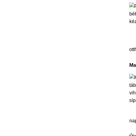
ott
Ma
na