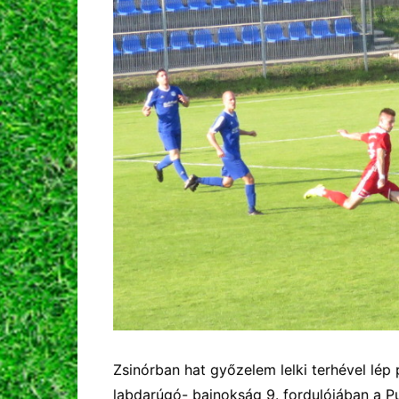
Zsinórban hat győzelem
lelki
terhével lép
labdarúgó- bajnokság 9. fordulójában a Pu