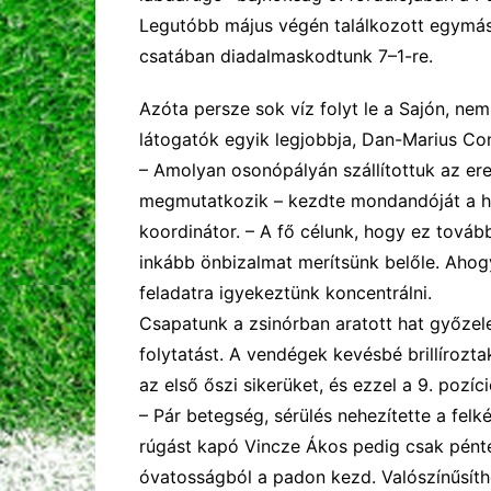
Legutóbb május végén találkozott egymás
csatában diadalmaskodtunk 7–1-re.
Azóta persze
sok víz folyt le a Sajón, n
látogatók egyik legjobbja, Dan-Marius Con
– Amolyan osonópályán
szállított
uk az er
megmutatkozik –
kezdte mondandóját a h
koordinátor. – A
fő cél
unk
, hogy ez tovább
inkább önbizalmat merítsünk
belőle
.
Ahogy
feladatra
igyekeztünk
koncentráln
i.
Csapatunk a zsinórban aratott hat győzel
folytatást. A vendégek kevésbé brillírozt
az első őszi sikerüket, és ezzel a 9. pozíc
–
Pár betegség, sérülés nehezítette a fel
rúgást kapó
Vincze
Ákos pedig
csak pént
óvatosságból
a
padon kezd.
V
alószínűsít