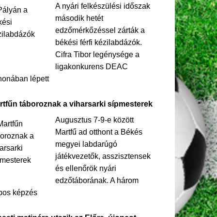
A nyári felkészülési időszak
második hetét
edzőmérkőzéssel zárták a
békési férfi kézilabdázók.
Cifra Tibor legénysége a
ligakonkurens DEAC
honában lépett
rtfűn táboroznak a viharsarki sípmesterek
Augusztus 7-9-e között
Martfű ad otthont a Békés
megyei labdarúgó
játékvezetők, asszisztensek
és ellenőrök nyári
edzőtáborának. A három
pos képzés