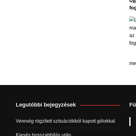
Újp
fo
me
Legutóbbi bejegyzések
Fü
Vereség rögzített szituációkból kapott gólokkal
Kiesés hosszabbítás után