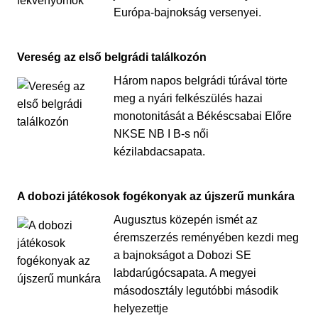
Európa-bajnokság versenyei.
Vereség az első belgrádi találkozón
Három napos belgrádi túrával törte
meg a nyári felkészülés hazai
monotonitását a Békéscsabai Előre
NKSE NB I B-s női
kézilabdacsapata.
A dobozi játékosok fogékonyak az újszerű munkára
Augusztus közepén ismét az
éremszerzés reményében kezdi meg
a bajnokságot a Dobozi SE
labdarúgócsapata. A megyei
másodosztály legutóbbi második
helyezettje