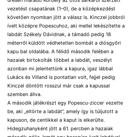
vezetést csapatának (1
–0)
, de a középkezdést
követően nyomban jött a válasz is. Kinczel jobbról
ívelt középre Popescuhoz, aki mellel lekészítette a
labdát Székely Dávidnak, a támadó pedig 18
méterről küldött védhetetlen bombát a diósgyőri
kapu bal oldalába. A félidő második felében a
hazaiak birtokolták többet a labdát, veszélyt
azonban mi jelentettünk a kapura, igaz lábbal
Lukács és Villand is pontatlan volt, fejjel pedig
Kinczel döntött rosszul már csak a kapussal
szemben állva.
A második játékrészt egy Popescu-ziccer vezette
be, aki „eltörte a labdát”, amely így is túljutott a
kapuson, de centikkel a kaput is elkerülte.
Hidegzuhanyként jött a 61. percben a hazaiak
második gólja. Ismét egy hosszúra ívelt labdával