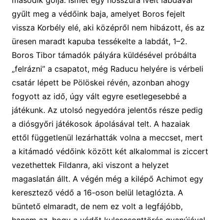
gyűlt meg a védőink baja, amelyet Boros fejelt
vissza Korbély elé, aki középről nem hibázott, és az
üresen maradt kapuba tessékelte a labdát, 1–2.
Boros Tibor támadók pályára küldésével próbálta
„felrázni” a csapatot,
még Raducu helyére is vérbeli
csatár lépett be Pölöskei révén, azonban ahogy
fogyott az idő, úgy vált egyre esetlegesebbé a
játékunk
.
Az utolsó negyedóra jelentős része pedig
a diósgyőri játékosok ápolásával telt. A hazaiak
ettől függetlenül lezárhatták volna a meccset, mert
a kitámadó védőink között két alkalommal is ziccert
vezethettek Fildanra, aki viszont a helyzet
magaslatán állt. A végén még a kilépő Achimot egy
keresztező védő a 16-oson belül letaglózta. A
büntető elmaradt, de nem ez volt a legfájóbb,
hanem az, hogy a védőt kulcscsonttörés gyanújával