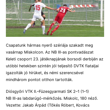
Csapatunk hármas nyerő szériája szakadt meg
vasárnap Miskolcon. Az NB III-as pontvadászat
Keleti csoport 23. játéknapjának borsodi derbijén az
utóbbi hetekben szintén jól teljesítő DVTK fiataljai
igazolták jó hírüket, és némi szerencsével
mindhárom pontot otthon tartották.
Diósgyőri VTK II.–Füzesgyarmati SK
2
–
1
(
1
–
1
)
NB III-as labdarúgó-mérkőzés. Miskolc, 180 néző.
Vezette: Jakab Árpád (Tőkés Róbert, Kovács