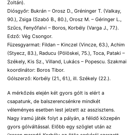
Zoltán
)
.
Diósgyőr:
Bukrán
– Orosz D.,
Gréninger T.
(Valkay,
90.)
,
Zsiga
(Szabó
B.,
80.)
, Orosz M. – Géringer L.,
Szűcs, Fenyőfalvi – Boros, Korbély
(
Varga J.,
77.)
.
Edző: Vég Csongor.
Füzesgyarmat:
Fildan –
Kinczel
(Vincze, 63.)
,
Achim
(Styecz, 83.)
, Raducu
(Pölöskei, 75.)
, Toca, Pataki –
Székely, Kis Sz., Villand, Lukács – Popescu. Szakmai
koordinátor: Boros Tibor.
Gólszerző:
Korbély (21., 61.), ill. Székely (22.).
A
mérkőzés elején két gyors gólt is elért a
csapatunk, de balszerencsénkre mindkét
véleményes esetben lest jelzett az asszisztens.
Nagy iramú játék folyt a pályán, a félidő közepén
gyors gólváltással. Előbb egy szöglet után az
üresen maradó Korbély az ötös sarkáról szerzett