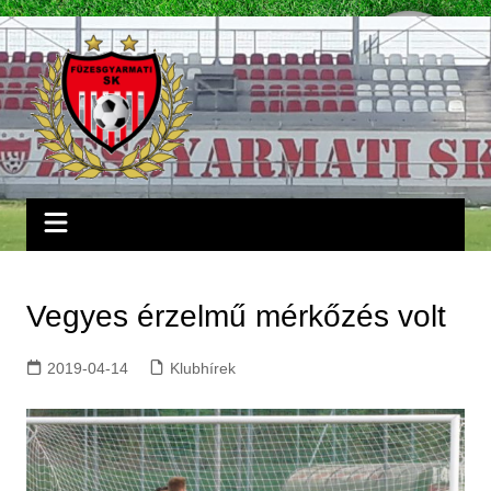
Skip
to
content
Vegyes érzelmű mérkőzés volt
2019-04-14
Klubhírek