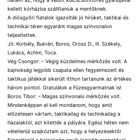
kellett kórházba szállítaniuk a mentőknek.
A diósgyőri fiatalok igazolták jó hírüket, taktikai és
technikai téren egyaránt magas színvonalon
teljesítettek.
Jó:
Korbély,
Bukrán, Boros, Orosz D., ill. Székely,
Lukács, Achim, Toca.
Vég Csongor
: –
Végig küzdelmes mérkőzés volt. A
bajnokság legjobb csapata ellen fegyelmezett és
taktikus játékkal sikerült itthon tartanunk az értékes
három pontot
.
Gratulálok a Füzesgyarmatnak is!
Boros Tibor: –
Magas színvonalú mérkőzés volt
.
Mindenképpen el kell mondanom, hogy amit
előzetesen vártam, taktikailag és technikailag a
hazaiaktól, azt kitették a pályára. Egész héten nem
véletlenül szajkóztam azt, hogy a helyezésektől
függetlenül a bajnokság egyik legjobb csapatával