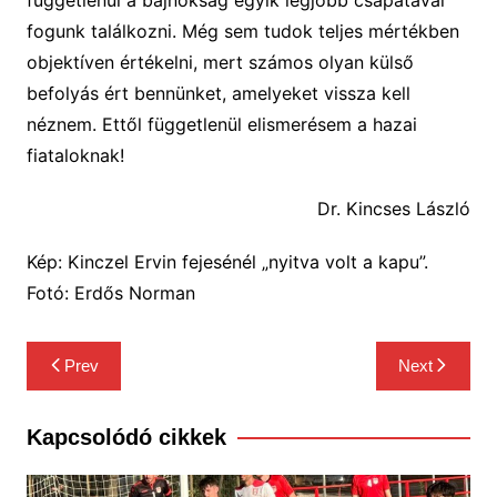
fogunk találkozni. Még sem tudok teljes mértékben
objektíven értékelni, mert számos olyan külső
befolyás ért bennünket, amelyeket vissza kell
néznem.
Ettől függetlenül elismerésem a hazai
fiataloknak!
Dr. Kincses László
Kép: Kinczel Ervin fejesénél „nyitva volt a kapu”.
Fotó: Erdős Norman
Bejegyzés
Prev
Next
navigáció
Kapcsolódó cikkek