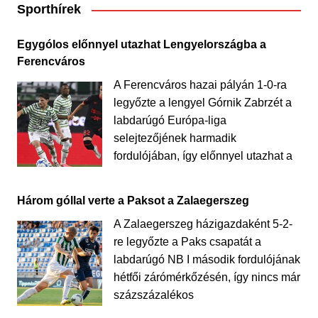
Sporthírek
Egygólos előnnyel utazhat Lengyelországba a
Ferencváros
A Ferencváros hazai pályán 1-0-ra
legyőzte a lengyel Górnik Zabrzét a
labdarúgó Európa-liga
selejtezőjének harmadik
fordulójában, így előnnyel utazhat a
Három góllal verte a Paksot a Zalaegerszeg
A Zalaegerszeg házigazdaként 5-2-
re legyőzte a Paks csapatát a
labdarúgó NB I második fordulójának
hétfői zárómérkőzésén, így nincs már
százszázalékos