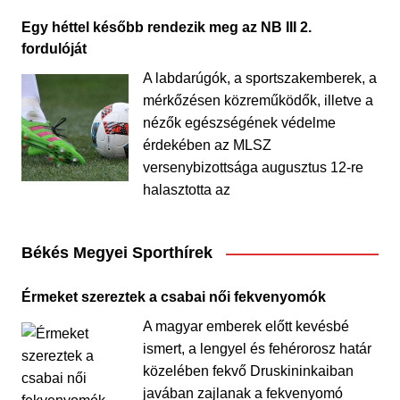
Egy héttel később rendezik meg az NB III 2.
fordulóját
A labdarúgók, a sportszakemberek, a
mérkőzésen közreműködők, illetve a
nézők egészségének védelme
érdekében az MLSZ
versenybizottsága augusztus 12-re
halasztotta az
Békés Megyei Sporthírek
Érmeket szereztek a csabai női fekvenyomók
A magyar emberek előtt kevésbé
ismert, a lengyel és fehérorosz határ
közelében fekvő Druskininkaiban
javában zajlanak a fekvenyomó