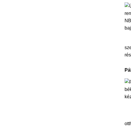
sze
rés
Pá
ott