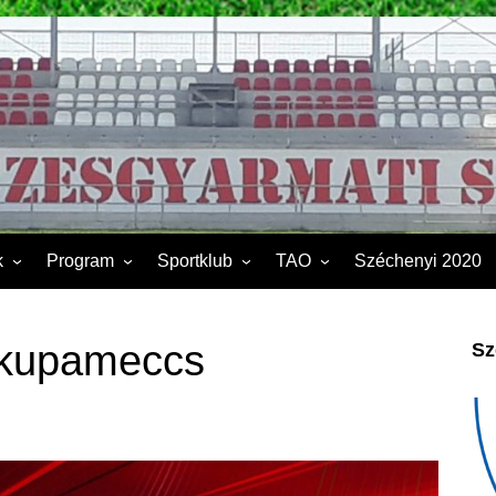
k
Program
Sportklub
TAO
Széchenyi 2020
FSK II.
Sporttelep
2019
Kapcsolat
2020
 kupameccs
Sz
Éves beszámoló
2021
Dokumentumok
2022
2023
2024