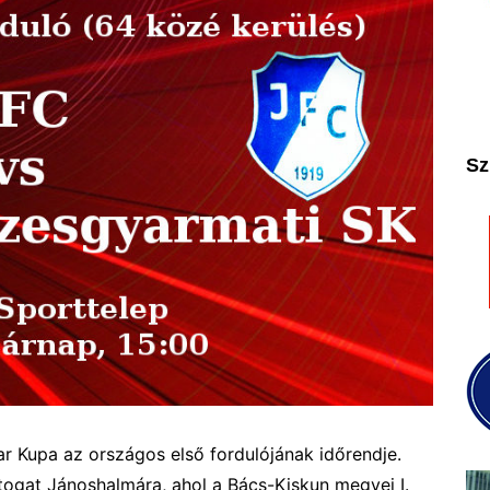
2025
2026
Sz
 Kupa az országos első fordulójának időrendje.
ogat Jánoshalmára, ahol a Bács-Kiskun megyei I.