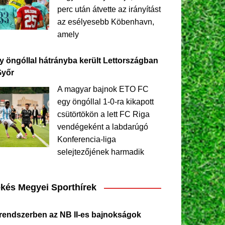
perc után átvette az irányítást
az esélyesebb Köbenhavn,
amely
y öngóllal hátrányba került Lettországban
Győr
A magyar bajnok ETO FC
egy öngóllal 1-0-ra kikapott
csütörtökön a lett FC Riga
vendégeként a labdarúgó
Konferencia-liga
selejtezőjének harmadik
kés Megyei Sporthírek
 rendszerben az NB II-es bajnokságok