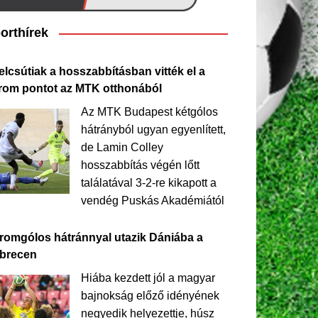
orthírek
elcsútiak a hosszabbításban vitték el a
rom pontot az MTK otthonából
Az MTK Budapest kétgólos
hátrányból ugyan egyenlített,
de Lamin Colley
hosszabbítás végén lőtt
találatával 3-2-re kikapott a
vendég Puskás Akadémiától
romgólos hátránnyal utazik Dániába a
brecen
Hiába kezdett jól a magyar
bajnokság előző idényének
negyedik helyezettje, húsz