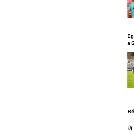
Eg
a 
Bé
Új