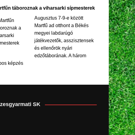
rtfűn táboroznak a viharsarki sípmesterek
Augusztus 7-9-e között
Martfű ad otthont a Békés
megyei labdarúgó
játékvezetők, asszisztensek
és ellenőrök nyári
edzőtáborának. A három
pos képzés
zesgyarmati SK