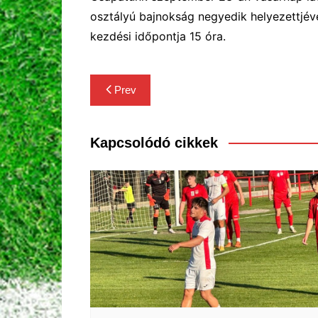
osztályú bajnokság negyedik helyezettjév
kezdési időpontja 15 óra.
Bejegyzés
Prev
navigáció
Kapcsolódó cikkek