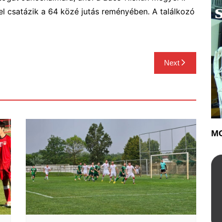
el csatázik a 64 közé jutás reményében. A találkozó
Next
MO