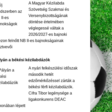
A Magyar Kézilabda
Szövetség Szakmai és
Versenybizottságának
döntése értelmében
véglegessé váltak a
2026/2027-es bajnoki
zon felnőtt NB II-es bajnokságainak
ztvevői
lyán a békési kézilabdázók
A nyári felkészülési időszak
második hetét
edzőmérkőzéssel zárták a
békési férfi kézilabdázók.
Cifra Tibor legénysége a
ligakonkurens DEAC
honában lépett