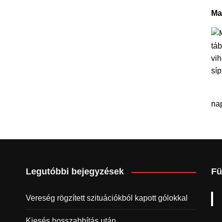
Ma
na
Legutóbbi bejegyzések
Fü
Vereség rögzített szituációkból kapott gólokkal
Kiesés hosszabbítás után