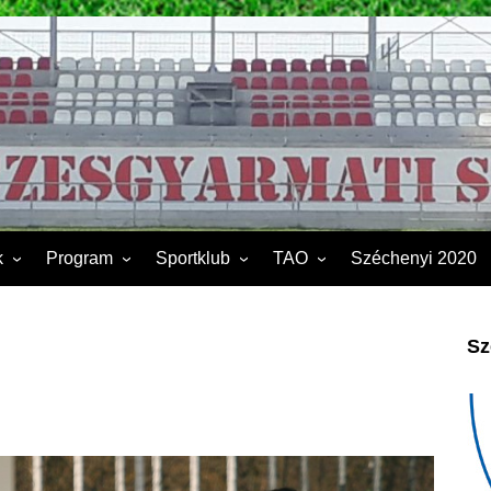
k
Program
Sportklub
TAO
Széchenyi 2020
FSK II.
Sporttelep
2019
Kapcsolat
2020
Sz
Éves beszámoló
2021
Dokumentumok
2022
2023
2024