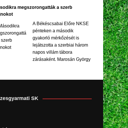
sodikra megszorongatták a szerb
jnokot
A Békéscsabai Előre NKSE
pénteken a második
gyakorló mérkőzését is
lejátszotta a szerbiai három
napos villám tábora
zárásaként. Marosán György
zesgyarmati SK