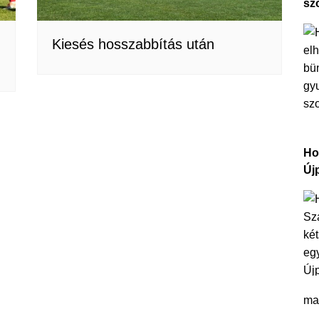
sz
Kiesés hosszabbítás után
Ho
Új
ma