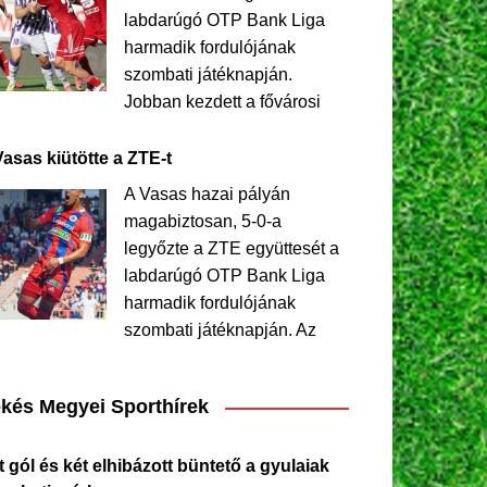
labdarúgó OTP Bank Liga
harmadik fordulójának
szombati játéknapján.
Jobban kezdett a fővárosi
Vasas kiütötte a ZTE-t
A Vasas hazai pályán
magabiztosan, 5-0-a
legyőzte a ZTE együttesét a
labdarúgó OTP Bank Liga
harmadik fordulójának
szombati játéknapján. Az
kés Megyei Sporthírek
 gól és két elhibázott büntető a gyulaiak