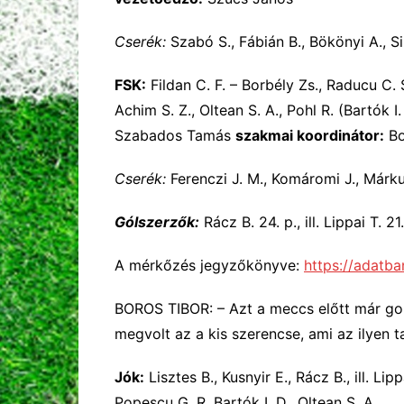
Cserék:
Szabó S., Fábián B., Bökönyi A., Si
FSK:
Fildan C. F. – Borbély Zs., Raducu C. S.
Achim S. Z., Oltean S. A., Pohl R. (Bartók I
Szabados Tamás
szakmai koordinátor:
Bo
Cserék:
Ferenczi J. M., Komáromi J., Márku
Gólszerzők:
Rácz B. 24. p., ill. Lippai T. 2
A mérkőzés jegyzőkönyve:
https://adatb
BOROS TIBOR: – Azt a meccs előtt már go
megvolt az a kis szerencse, ami az ilyen
Jók:
Lisztes B., Kusnyir E., Rácz B., ill. Lip
Popescu G. R. Bartók I. D., Oltean S. A.