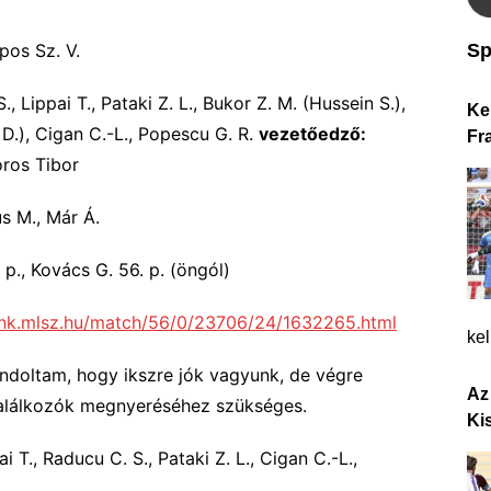
Sp
pos Sz. V.
, Lippai T., Pataki Z. L., Bukor Z. M. (Hussein S.),
Ke
. D.), Cigan C.-L., Popescu G. R.
vezetőedző:
Fr
ros Tibor
s M., Már Á.
1. p., Kovács G. 56. p. (öngól)
ank.mlsz.hu/match/56/0/23706/24/1632265.html
ke
ndoltam, hogy ikszre jók vagyunk, de végre
Az
 találkozók megnyeréséhez szükséges.
Ki
pai T., Raducu C. S., Pataki Z. L., Cigan C.-L.,