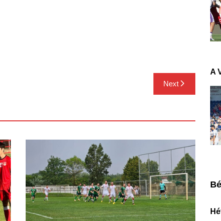
A 
Next
Bé
Hét