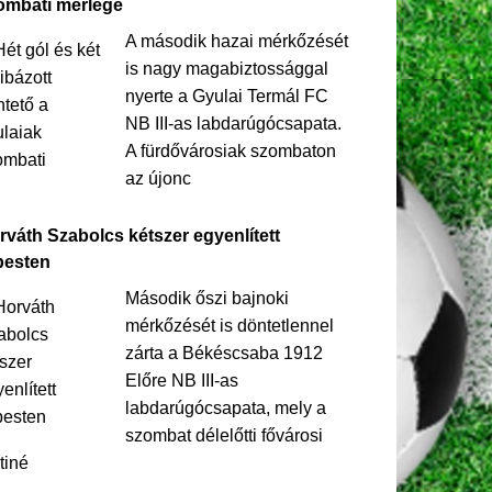
ombati mérlege
A második hazai mérkőzését
is nagy magabiztossággal
nyerte a Gyulai Termál FC
NB III-as labdarúgócsapata.
A fürdővárosiak szombaton
az újonc
rváth Szabolcs kétszer egyenlített
pesten
Második őszi bajnoki
mérkőzését is döntetlennel
zárta a Békéscsaba 1912
Előre NB III-as
labdarúgócsapata, mely a
szombat délelőtti fővárosi
tiné