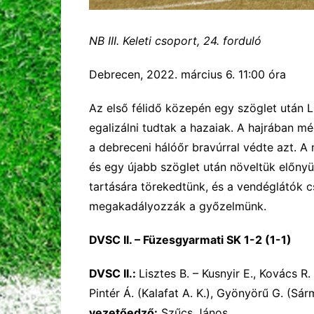
NB III. Keleti csoport, 24. forduló
Debrecen, 2022. március 6. 11:00 óra
Az első félidő közepén egy szöglet után L
egalizálni tudtak a hazaiak. A hajrában m
a debreceni hálóőr bravúrral védte azt. A
és egy újabb szöglet után növeltük előnyü
tartására törekedtünk, és a vendéglátók cs
megakadályozzák a győzelmünk.
DVSC II. – Füzesgyarmati SK 1-2 (1-1)
DVSC II.:
Lisztes B. – Kusnyir E., Kovács R.
Pintér Á. (Kalafat A. K.), Gyönyörű G. (Sár
vezetőedző:
Szűcs János