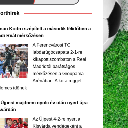
orthírek
nan Kodro szépített a második félidőben a
adi-Reál mérkőzésen
A Ferencvárosi TC
labdarúgócsapata 2-1-re
kikapott szombaton a Real
Madridtól barátságos
mérkőzésen a Groupama
Arénában. A kora reggeli
llemes időnek
 Újpest majdnem nyolc év után nyert újra
svárdán
Az Újpest 4-2-re nyert a
Kisvárda vendégeként a