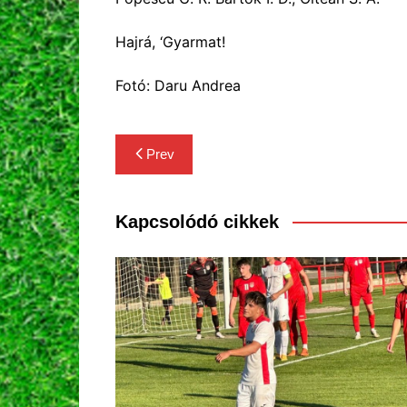
Hajrá, ‘Gyarmat!
Fotó: Daru Andrea
Bejegyzés
Prev
navigáció
Kapcsolódó cikkek