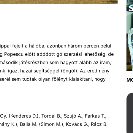
ippai fejelt a hálóba, azonban három percen belül
ég Popescu előtt adódott gólszerzési lehetőség, de
 második játékrészben sem hagyott alább az iram,
nk, igaz, hazai segítséggel (öngól). Az eredmény
eréi sem tudtak olyan fölényt kialakítani, hogy
MO
 Gy. (Kenderes D.), Tordai B., Szujó A., Farkas T.,
mány K.), Balla M. (Simon M.), Kovács G., Rácz B.