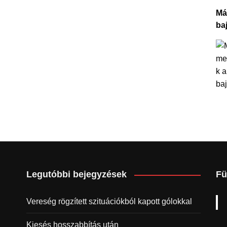
Má
ba
Legutóbbi bejegyzések
Fü
Vereség rögzített szituációkból kapott gólokkal
Kiesés hosszabbítás után