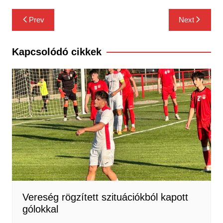
Bejegyzés
Prev
Next
navigáció
Kapcsolódó cikkek
Vereség rögzített szituációkból kapott
gólokkal