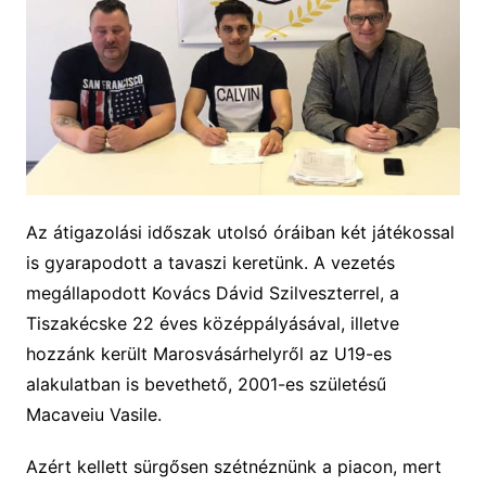
Az átigazolási időszak utolsó óráiban
két játékossal
is gyarapodott a tavaszi keretünk. A vezeté
s
megállapodott
Kovács Dávid Szilveszter
re
l,
a
Tiszakécske
22 éves
középpályásá
val, illetve
hozzánk került Marosvásárhelyről az U19-es
alakulatban is bevethető, 2001-es születésű
Macaveiu
Vasile
.
A
zért kellett
sürgősen
szétnéznü
n
k a piacon, mert