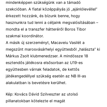
mindenképpen
szükségünk van a támadó
szekcióban.
A
fiatal középpályás jó „ajánlólevéllel”
érkezett
hozzánk
, és bízunk benne, hogy
hasznunkra tud lenni a céljaink megvalósításában
–
mondta el a transzfer
hátteréről Boros Tibor
szakmai koordinátor.
A másik új szerzeményt,
Macaveiu
Vasil
ét
a
megszűnt marosvásárhelyi együttesből „halászta” ki
Márkus Zsolt klubmenedzser. A mindössze 18
esztendős játékosra elsősorban az U19-es
együttesben várnak feladatok, de kettős
játékengedéllyel szükség esetén az NB III-as
alakulatban is bevetésre kerülhet.
Kép:
Kovács Dávid Szilveszter
az utolsó
pillanatokban kötelezte el magát