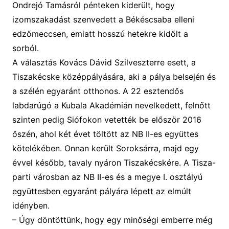
Ondrejó Tamásról pénteken kiderült, hogy
izomszakadást szenvedett a
Békéscsaba elleni
edzőmeccsen
, emiatt hosszú hetekre kidőlt a
sorból.
A választás
Kovács Dávid Szilveszter
re esett, a
Tiszakécske középpályására, aki a pálya belsején és
a szélén egyaránt otthonos. A 22 esztendős
labdarúgó a
Kubala Akadémián nevelkedett, felnőtt
szinten
pedig
Siófokon vetették be először
2016
őszén
,
ahol két évet töltött az NB II-es együttes
kötelék
é
ben. Onnan került Soroksárra, majd egy
évvel később, tavaly nyáron Tiszakécskére.
A Tisza-
parti városban
az NB II-es és a megye I. osztályú
együttesben egyaránt
pályára lépett az elmúlt
idényben.
–
Úgy döntöttünk, hogy egy minőségi emberre
még