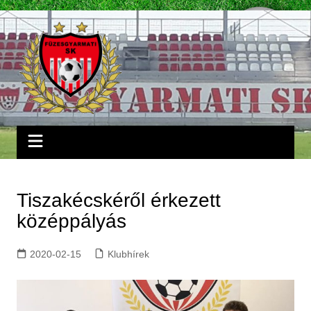
Skip
to
content
Tiszakécskéről érkezett
középpályás
2020-02-15
Klubhírek