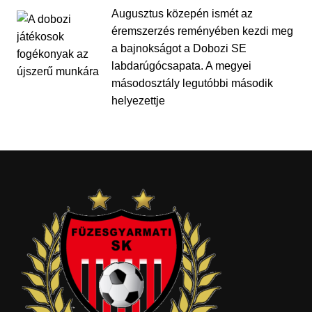
Augusztus közepén ismét az
éremszerzés reményében kezdi meg
a bajnokságot a Dobozi SE
labdarúgócsapata. A megyei
másodosztály legutóbbi második
helyezettje