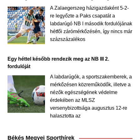
A Zalaegerszeg házigazdaként 5-2-
re legyőzte a Paks csapatát a
labdarúgó NB I második fordulójának
hétfői zárómérkőzésén, így nincs már
százszázalékos
Egy héttel később rendezik meg az NB III 2.
fordulóját
A labdarúgók, a sportszakemberek, a
mérkőzésen közreműködők, illetve a
nézők egészségének védelme
érdekében az MLSZ
versenybizottsága augusztus 12-re
halasztotta az
Békés Megyei Sporthírek