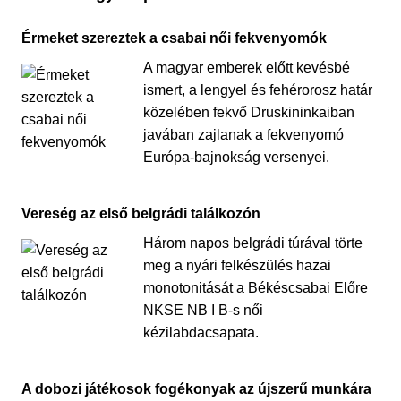
Érmeket szereztek a csabai női fekvenyomók
A magyar emberek előtt kevésbé
ismert, a lengyel és fehérorosz határ
közelében fekvő Druskininkaiban
javában zajlanak a fekvenyomó
Európa-bajnokság versenyei.
Vereség az első belgrádi találkozón
Három napos belgrádi túrával törte
meg a nyári felkészülés hazai
monotonitását a Békéscsabai Előre
NKSE NB I B-s női
kézilabdacsapata.
A dobozi játékosok fogékonyak az újszerű munkára