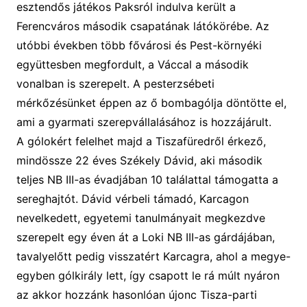
esztendős
játékos
Paksról indulva került a
Ferencváros második csapatának látókörébe. Az
utóbbi években több fővárosi és Pest-környéki
együttesben megfordult, a Váccal a második
vonalban is szerepelt. A pesterzsébeti
mérkőzésünket éppen az ő bombagólja döntött
e el
,
ami a gyarmati szerepvállalásához is hozzájárult.
A gólokért felelhet majd a Tiszafüredről érkező,
mindössze 22 éves Székely Dávid, aki második
teljes NB III-as évadjában 10 találattal támogatta a
sereghajtót. Dávid vérbeli támadó, Karcagon
nevelkedett, egyetemi tanulmányait megkezdve
szerepelt egy éven át a Loki NB III-as gárdájában,
tavalyelőtt pedig visszatért Karcagra, ahol a megye-
egyben
gólkirály lett
, így csapott le rá múlt nyáron
az akkor hozzánk hasonlóan újonc Tisza-parti