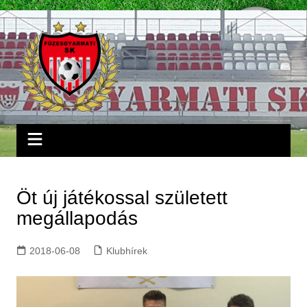
Skip
to
content
Öt új játékossal született
megállapodás
2018-06-08
Klubhírek