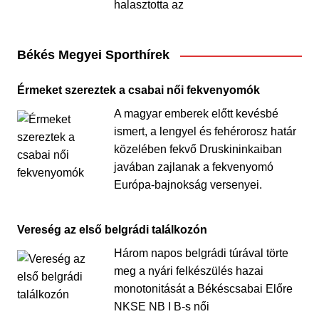
halasztotta az
Békés Megyei Sporthírek
Érmeket szereztek a csabai női fekvenyomók
A magyar emberek előtt kevésbé
ismert, a lengyel és fehérorosz határ
közelében fekvő Druskininkaiban
javában zajlanak a fekvenyomó
Európa-bajnokság versenyei.
Vereség az első belgrádi találkozón
Három napos belgrádi túrával törte
meg a nyári felkészülés hazai
monotonitását a Békéscsabai Előre
NKSE NB I B-s női