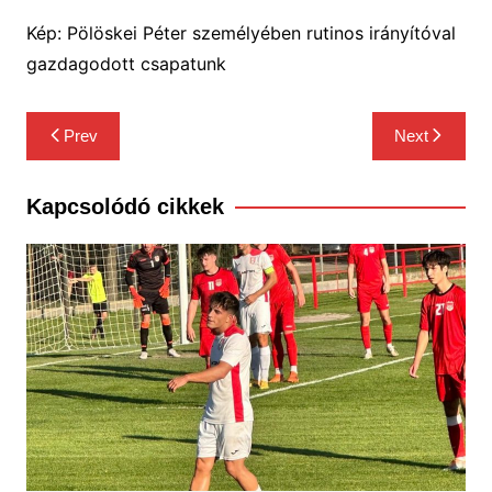
Kép: Pölöskei Péter személyében rutinos irányítóval
gazdagodott csapatunk
Bejegyzés
Prev
Next
navigáció
Kapcsolódó cikkek