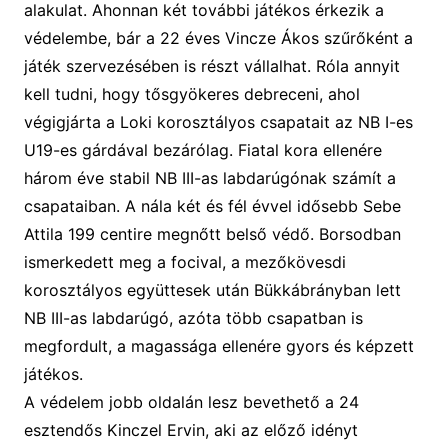
alakulat. Ahonnan
két
tovább
i játékos érkezik
a
védelembe, bár a 22 éves Vincze Ákos szűrőként a
játék szervezésében is részt vállalhat. Róla annyit
kell tudni, hogy tősgyökeres debreceni, ahol
végigjárta a Loki korosztályos csapatait az NB I-es
U19-es gárdával bezárólag. Fiatal kora ellenére
három éve stabil NB III-as labdarúgónak számít a
csapataiban.
A nála két és fél évvel idősebb Sebe
Attila 199 centire megnőtt belső védő. Borsodban
ismerkedett meg a focival, a mezőkövesdi
korosztályos együttesek után Bükkábrányban lett
NB III-as labdarúgó, azóta több csapatban is
megfordult, a
magassága ellenére gyors és képzett
játékos.
A védelem jobb oldalán
lesz bevethető a 24
esztendős
Kinczel Ervin,
aki az előző idényt