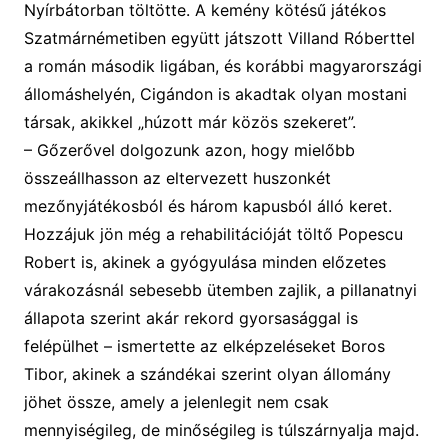
Nyírbátorban töltötte
.
A kemény kötésű
j
átékos
Szatmár
németi
ben együtt játszott Villand Róberttel
a
román
második ligában, és korábbi magyarországi
állomáshelyén, Cigándon is akadtak olyan mostani
társak, akikkel „húzott már közös szekeret”.
–
Gőzerővel dolgozunk azon, hogy mielőbb
összeállhasson az eltervezett huszonkét
mezőnyjátékosból és három kapusból álló
keret.
Hozzájuk jön még a
rehab
ilitációjá
t töltő Popescu
Robert is, akinek
a
gyógyulása minden előzetes
várakozásnál sebesebb ütemben
zajlik, a pillanatnyi
állapota szerint akár reko
r
d gyorsasággal is
felépülhet – ismertette az elképzeléseket Boros
Tibor, akinek a szándékai szerint olyan állomány
jöhet össze, amely a jelenlegit nem csak
mennyiségileg, de minőségileg is túlszárnyalja majd.