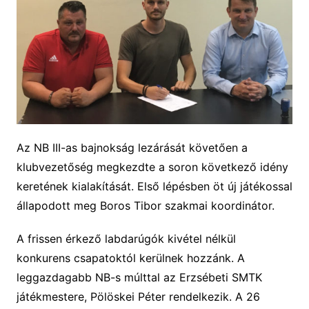
Az NB III-as bajnokság lezárását követően a
klubvezetőség megkezdte a soron következő idény
keretének kialakítását. Első lépésben
öt
új játékossal
állapodott meg Boros Tibor szakmai koordinátor.
A frissen érkező labdarúgók kivétel nélkül
konkurens csapatoktól kerülnek hozzánk. A
leggazdagabb NB-s múlttal az Erzsébeti SMTK
játékmestere, Pölöskei Péter rendelkezik.
A
26