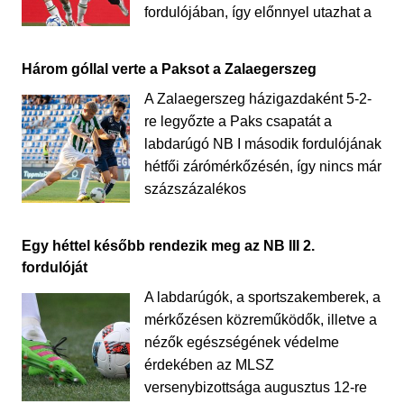
fordulójában, így előnnyel utazhat a
Három góllal verte a Paksot a Zalaegerszeg
A Zalaegerszeg házigazdaként 5-2-
re legyőzte a Paks csapatát a
labdarúgó NB I második fordulójának
hétfői zárómérkőzésén, így nincs már
százszázalékos
Egy héttel később rendezik meg az NB III 2.
fordulóját
A labdarúgók, a sportszakemberek, a
mérkőzésen közreműködők, illetve a
nézők egészségének védelme
érdekében az MLSZ
versenybizottsága augusztus 12-re