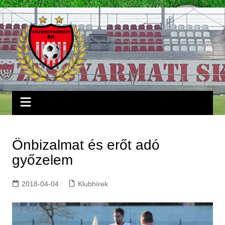
Skip
to
content
Önbizalmat és erőt adó
győzelem
2018-04-04
Klubhírek