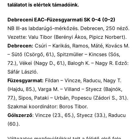
találatot is elértek támadóink.
Debreceni EAC
–
Füzesgyarmati SK 0–4 (0–2)
NB III-as labdarúgó-mérkőzés. Debrecen, 250 néző.
Vezette: Valu Tibor (Berényi Ákos, Pipicz Norbert
).
Debrecen:
Csúri – Karikás,
Ramos
, Máté, Kovács M.
– Sütő (Csörgő, 61.), Spitzmüller – Kincses (Sós,
72.), Vékei (Nagy D., 61.), Balogh K. – Nagy R. Edző:
Sáfár László.
Füzesgyarmat:
Fildan – Vincze, Raducu, Nagy T.
(Hajdu, 85.), Varga M. – Villand – Styecz (Bajn
ó
k,
77.), Sipos, Pataki – Urbán, Popescu (Zádori S., 31.).
Szakmai koordinátor: Boros Tibor.
Gólszerző
:
Vincze (23.,
65.
),
Styecz (33.),
Raducu
(6
0
.).
Változatos mezőnyjátékkal telt a félidő első fele.