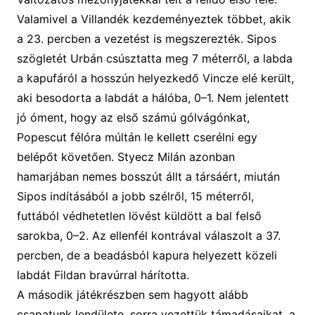
Valamivel a Villandék kezdeményeztek többet, akik
a 23. percben a vezetést is megszerezték.
Sipos
szögletét Urbán csúsztatta meg 7 méterről, a labda
a ka
pufár
ól a hosszún helyezkedő Vincze elé került,
aki besodorta a labdát
a hálóba
,
0
–
1
.
Nem jelentett
jó óment, hogy az első számú gólvágónkat,
Popescut félóra múltán le kellett cserélni egy
belépőt követően. Styecz Milán azonban
hamarjában nemes bosszút állt a társáért, miután
Sipos indításából
a jobb szélről, 15 méterről,
futtából védhetetlen lövést küldött a
bal
felső
sarokba,
0
–
2
.
Az ellenfél kontrával válaszolt a 37.
percben, de a beadásból
kapura
helyezett közeli
labdát Fildan bravúrral hárította.
A második játékrészben sem hagyott alább
csapatunk lendülete, sorra vezettük támadásaikat, a