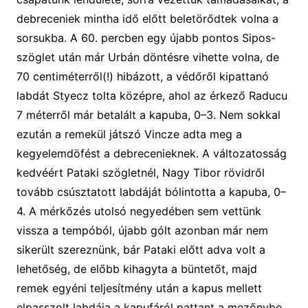
debreceniek mintha idő előtt beletörődtek volna a
sorsukba. A 60. percben
egy újabb pontos Sipos-
szöglet után
már Urbán döntésre vihette volna, de
70 centiméterről(!)
hibázott, a
védőről
kipattanó
labdát Styecz tolta középre, ahol az érkező Raducu
7 méterről
már betalált a
kapuba
,
0
–3
. Nem sokkal
ezután a remekül játszó Vincze adta meg a
kegyelemdöfést
a debrecenieknek. A változatosság
kedvéért Pataki s
zögletnél, Nagy Tibor rövidről
tovább csúsztatott labdáját bólintotta
a
kapuba,
0
–
4
.
A mérkőzés utolsó negyedében sem vettünk
vissza a tempóból, újabb gólt azonban már nem
sikerült szereznünk, bár Pataki előtt adva volt a
lehetőség, de
előbb
kihagy
ta a büntetőt,
majd
remek egyéni teljesítmény után a kapus mellett
elpasszolt labdája a kapufáról pattant a mezőnybe
.