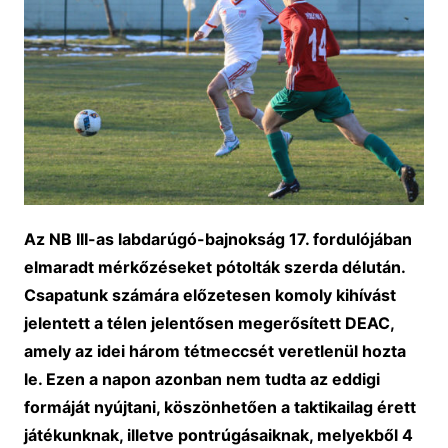
Az NB III-as labdarúgó-bajnokság 17. fordulójában
elmaradt mérkőzéseket pótolták szerda délután.
Csapatunk számára előzetesen komoly kihívást
jelentett a télen jelentősen megerősített DEAC,
amely az idei három tétmeccsét veretlenül hozta
le. Ezen a napon azonban nem tudta az eddigi
formáját nyújtani, köszönhetően a taktikailag érett
játékunknak, illetve pontrúgásaiknak, melyekből 4