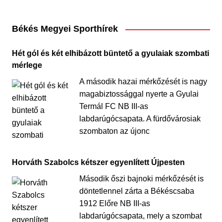
Békés Megyei Sporthírek
Hét gól és két elhibázott büntető a gyulaiak szombati
mérlege
A második hazai mérkőzését is nagy
magabiztossággal nyerte a Gyulai
Termál FC NB III-as
labdarúgócsapata. A fürdővárosiak
szombaton az újonc
Horváth Szabolcs kétszer egyenlített Újpesten
Második őszi bajnoki mérkőzését is
döntetlennel zárta a Békéscsaba
1912 Előre NB III-as
labdarúgócsapata, mely a szombat