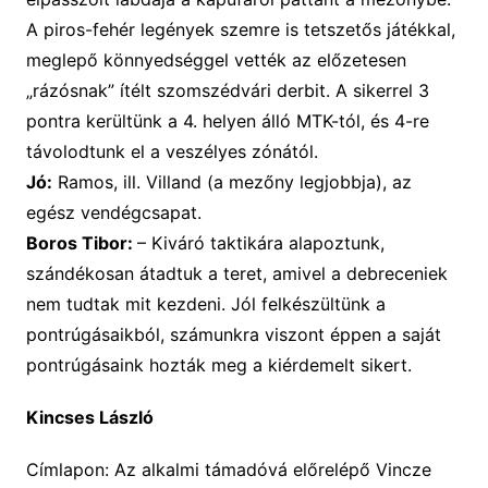
A piros-fehér legények szemre is tetszetős játékkal,
meglepő könnyedséggel vették az előzetesen
„rázósnak” ítélt szomszédvári derbit. A sikerrel 3
pontra kerültünk a 4. helyen álló MTK-tól, és 4-re
távolodtunk el a veszélyes zónától.
Jó:
Ramos, ill. Villand (a mezőny legjobbja), az
egész vendégcsapat.
Boros Tibor:
–
Kiváró taktikára
alapoztunk,
szándékosan átadtuk a teret, amivel a debreceniek
nem tudtak mit kezdeni. Jól felkészültünk a
pontrúgásaikból, számunkra viszont éppen a saját
pontrúgásaink hozták meg a kiérdemelt sikert.
Kincses László
Címlapon: Az alkalmi támadóvá előrelépő Vincze