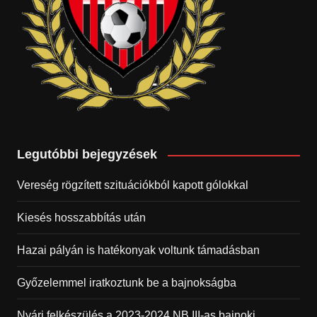
Legutóbbi bejegyzések
Vereség rögzített szituációkból kapott gólokkal
Kiesés hosszabbítás után
Hazai pályán is hatékonyak voltunk támadásban
Győzelemmel iratkoztunk be a bajnokságba
Nyári felkészülés a 2023-2024 NB III-as bajnoki