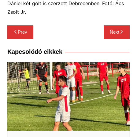
Dániel két gólt is szerzett Debrecenben. Fotó: Ács
Zsolt Jr.
Bejegyzés
Prev
Next
navigáció
Kapcsolódó cikkek