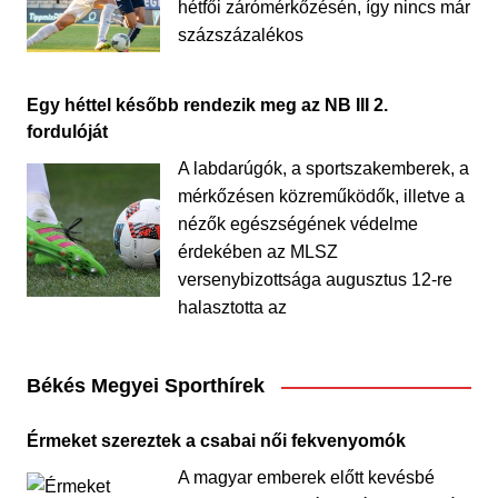
hétfői zárómérkőzésén, így nincs már
százszázalékos
Egy héttel később rendezik meg az NB III 2.
fordulóját
A labdarúgók, a sportszakemberek, a
mérkőzésen közreműködők, illetve a
nézők egészségének védelme
érdekében az MLSZ
versenybizottsága augusztus 12-re
halasztotta az
Békés Megyei Sporthírek
Érmeket szereztek a csabai női fekvenyomók
A magyar emberek előtt kevésbé