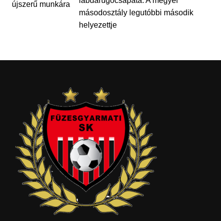
labdarúgócsapata. A megyei
másodosztály legutóbbi második
helyezettje