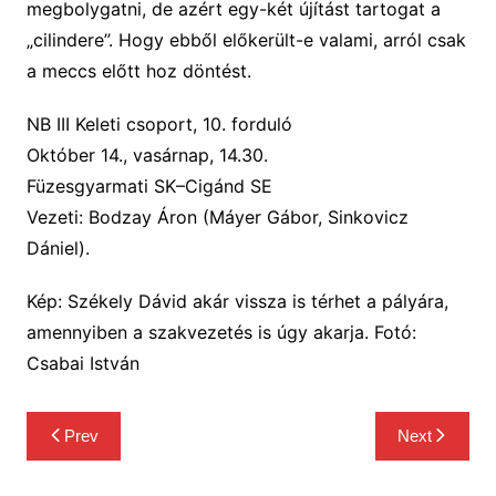
megbolygatni, de azért egy-két újítás
t tartogat a
„cilindere”. Hogy ebből előkerült-e valami, arról csak
a meccs előtt hoz döntést
.
NB III Keleti csoport, 10. forduló
Október 14., vasárnap, 14.30.
Füzesgyarmati SK–Cigánd SE
Vezeti: Bodzay Áron (Máyer Gábor, Sinkovicz
Dániel).
Kép: Székely Dávid akár vissza is térhet a pályára,
amennyiben a szakvezetés is úgy akarja. Fotó:
Csabai István
Bejegyzés
Prev
Next
navigáció