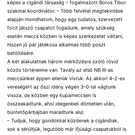
képes a
cigándi
társaság –
fogalmazott Boros Tibor
szakmai koordinátor. –
Több felvétel megtekintése
alapján mondhatom, hogy egy tudatos, szervezett
focit játsz
ó csapatot fogadunk, amely szükség
esetén
meccs közben is képes szerkezetet váltani,
hiszen jó pár
játékos
a
alkalmas
több poszt
be
töltésére.
A két
alakulatnak
három mérkőzésre szóló rövid
közös történelme van.
T
avaly az első NB III-as
meccs
ünk
et
éppen ellenük vívtuk. Az akkori 4–2-es
vereségért az őszi idény végén 3–0-lal vágtunk
vissza, de közben egy kupameccsen is
összeakadtunk, ahol idegenbeli döntetlen után,
büntetőpárbajban maradtunk alul.
– Tudjuk, hogy gondokkal küzdenek
a cigándiak
,
sok a sérültjük, legutóbb már ifjúsági csapatukból is