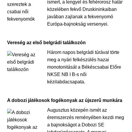
ismert, a lengyel és fehérorosz határ
közelében fekvő Druskininkaiban
javában zajlanak a fekvenyomó
Európa-bajnokság versenyei.
Vereség az első belgrádi találkozón
Három napos belgrádi túrával törte
meg a nyári felkészülés hazai
monotonitását a Békéscsabai Előre
NKSE NB I B-s női
kézilabdacsapata.
A dobozi játékosok fogékonyak az újszerű munkára
Augusztus közepén ismét az
éremszerzés reményében kezdi meg
a bajnokságot a Dobozi SE