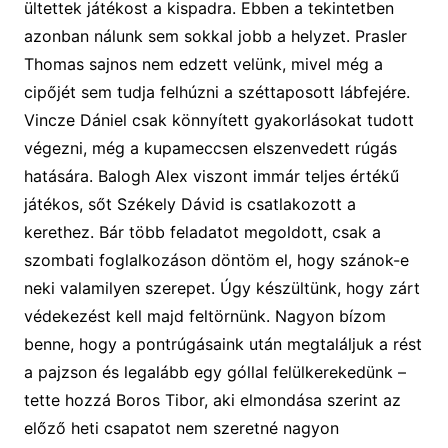
ültettek játékost a kispadra.
Ebben a tekintetben
azonban nálunk sem sokkal jobb a helyzet.
Prasler
Thomas
sajnos nem edzett velünk,
mivel
még a
cipőjét sem tudja felhúzni a
széttaposott
láb
fejére.
Vin
cze Dániel csak könnyített
gyakorlásokat
tudott
vég
e
z
ni, még a kupameccsen elszenvedett rúgás
hatására.
Balogh Alex
viszont immár
teljes értékű
játékos
,
sőt
Székely Dávid is csatlakozott a
kerethez.
Bár
több feladatot
megoldott
, csak a
szombati foglalkozáson döntöm
el
, hogy szán
o
k-e
neki valamilyen szerepet.
Úgy készül
t
ünk, hogy zárt
védekezést kell majd feltörnünk. Nagyon bízom
benne, hogy a pontrúgásaink után megtaláljuk a rést
a pajzson és legalább egy góllal felülkerekedünk –
tette hozzá Boros Tibor, aki elmondása szerint a
z
előző heti csapatot nem szeretné nagyon