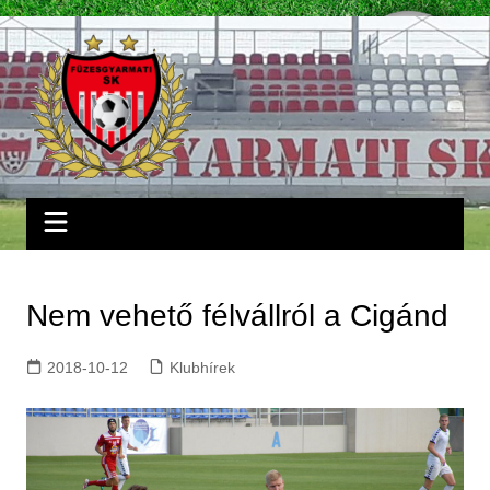
Skip
to
content
Nem vehető félvállról a Cigánd
2018-10-12
Klubhírek