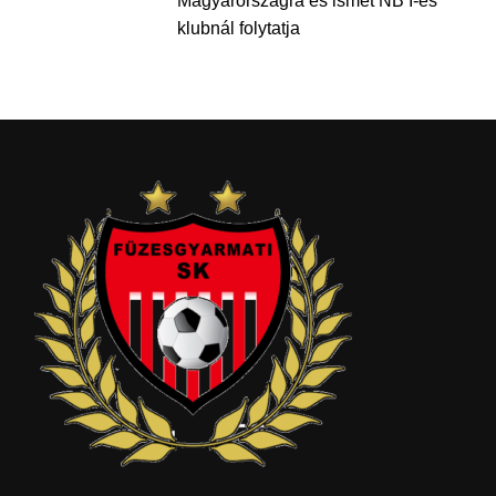
Magyarországra és ismét NB I-es
klubnál folytatja