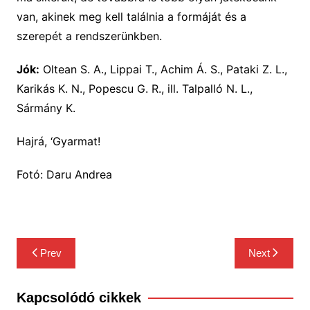
van, akinek meg kell találnia a formáját és a
szerepét a rendszerünkben.
Jók:
Oltean S. A., Lippai T., Achim Á. S., Pataki Z. L.,
Karikás K. N., Popescu G. R., ill. Talpalló N. L.,
Sármány K.
Hajrá, ‘Gyarmat!
Fotó: Daru Andrea
Bejegyzés
Prev
Next
navigáció
Kapcsolódó cikkek