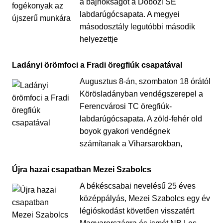
a bajnokságot a Dobozi SE
labdarúgócsapata. A megyei
másodosztály legutóbbi második
helyezettje
Ladányi örömfoci a Fradi öregfiúk csapatával
Augusztus 8-án, szombaton 18 órától
Körösladányban vendégszerepel a
Ferencvárosi TC öregfiúk-
labdarúgócsapata. A zöld-fehér old
boyok gyakori vendégnek
számítanak a Viharsarokban,
Újra hazai csapatban Mezei Szabolcs
A békéscsabai nevelésű 25 éves
középpályás, Mezei Szabolcs egy év
légióskodást követően visszatért