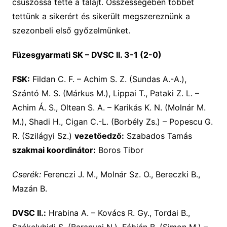
csúszóssá tette a talajt. Összességében többet
tettünk a sikerért és sikerült megszereznünk a
szezonbeli első győzelmünket.
Füzesgyarmati SK – DVSC II. 3-1 (2-0)
FSK:
Fildan C. F. – Achim S. Z. (Sundas A.-A.),
Szántó M. S. (Márkus M.), Lippai T., Pataki Z. L. –
Achim Á. S., Oltean S. A. – Karikás K. N. (Molnár M.
M.), Shadi H., Cigan C.-L. (Borbély Zs.) – Popescu G.
R. (Szilágyi Sz.)
vezetőedző:
Szabados Tamás
szakmai koordinátor:
Boros Tibor
Cserék:
Ferenczi J. M., Molnár Sz. O., Bereczki B.,
Mazán B.
DVSC II.:
Hrabina A. – Kovács R. Gy., Tordai B.,
Székelyhidi S. (Baranyai N.), Fábián B. (Simon M.) –