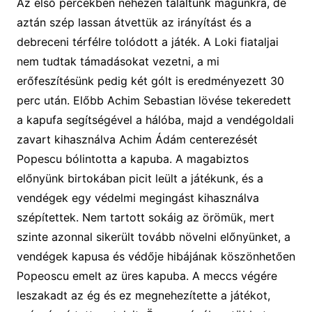
Az első percekben nehezen találtunk magunkra, de
aztán szép lassan átvettük az irányítást és a
debreceni térfélre tolódott a játék. A Loki fiataljai
nem tudtak támadásokat vezetni, a mi
erőfeszítésünk pedig két gólt is eredményezett 30
perc után. Előbb Achim Sebastian lövése tekeredett
a kapufa segítségével a hálóba, majd a vendégoldali
zavart kihasználva Achim Ádám centerezését
Popescu bólintotta a kapuba. A magabiztos
előnyünk birtokában picit leült a játékunk, és a
vendégek egy védelmi megingást kihasználva
szépítettek. Nem tartott sokáig az örömük, mert
szinte azonnal sikerült tovább növelni előnyünket, a
vendégek kapusa és védője hibájának köszönhetően
Popeoscu emelt az üres kapuba. A meccs végére
leszakadt az ég és ez megnehezítette a játékot,