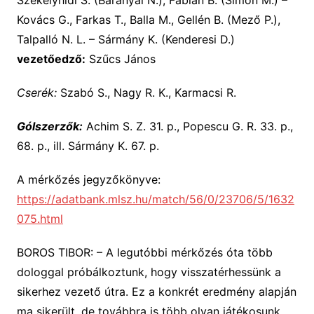
Kovács G., Farkas T., Balla M., Gellén B. (Mező P.),
Talpalló N. L. – Sármány K. (Kenderesi D.)
vezetőedző:
Szűcs János
Cserék:
Szabó S., Nagy R. K., Karmacsi R.
Gólszerzők:
Achim S. Z. 31. p., Popescu G. R. 33. p.,
68. p., ill. Sármány K. 67. p.
A mérkőzés jegyzőkönyve:
https://adatbank.mlsz.hu/match/56/0/23706/5/1632
075.html
BOROS TIBOR: – A legutóbbi mérkőzés óta több
dologgal próbálkoztunk, hogy visszatérhessünk a
sikerhez vezető útra. Ez a konkrét eredmény alapján
ma sikerült, de továbbra is több olyan játékosunk