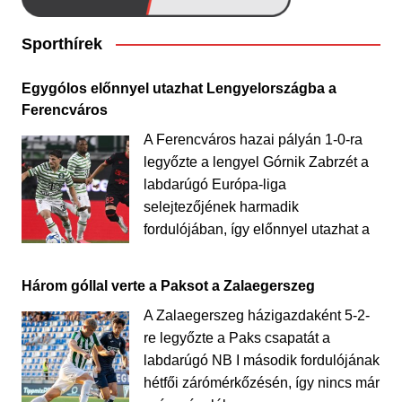
Sporthírek
Egygólos előnnyel utazhat Lengyelországba a
Ferencváros
A Ferencváros hazai pályán 1-0-ra
legyőzte a lengyel Górnik Zabrzét a
labdarúgó Európa-liga
selejtezőjének harmadik
fordulójában, így előnnyel utazhat a
Három góllal verte a Paksot a Zalaegerszeg
A Zalaegerszeg házigazdaként 5-2-
re legyőzte a Paks csapatát a
labdarúgó NB I második fordulójának
hétfői zárómérkőzésén, így nincs már