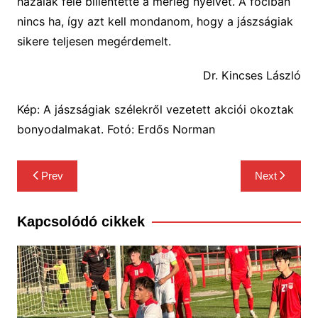
hazaiak felé billentette a mérleg nyelvét. A fociban
nincs ha, így azt kell mondanom, hogy a jászságiak
sikere teljesen megérdemelt.
Dr. Kincses László
Kép: A jászságiak szélekről vezetett akciói okoztak
bonyodalmakat. Fotó: Erdős Norman
Bejegyzés
Prev
Next
navigáció
Kapcsolódó cikkek