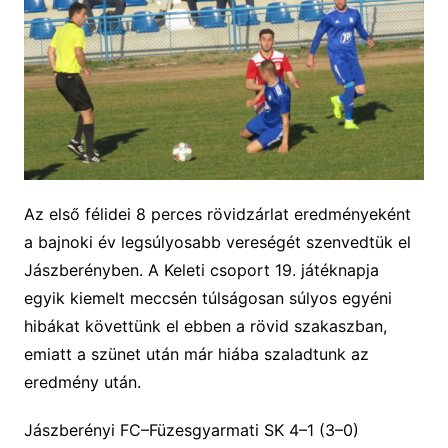
Az első félidei 8 perces rövidzárlat eredményeként
a bajnoki év legsúlyosabb vereségét szenvedtük el
Jászberényben. A Keleti csoport 19. játéknapja
egyik kiemelt meccsén túlságosan súlyos egyéni
hibákat követtünk el ebben a rövid szakaszban,
emiatt a szünet után már hiába szaladtunk az
eredmény után.
Jászberényi FC–Füzesgyarmati SK
4
–
1
(
3
–
0
)