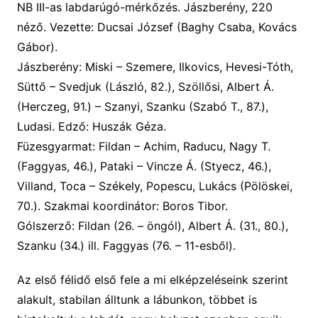
NB III-as labdarúgó-mérkőzés. Jászberény, 2
2
0
néző. Vezette: Ducsai József
(Baghy Csaba, Kovács
Gábor).
Jászberény:
Miski – Szemere, Ilkovics, Hevesi-Tóth,
Süttő
– Svedjuk (László, 82.), Szöllősi, Albert Á.
(Herczeg, 91.) – Szanyi, Szanku (Szabó T., 87.),
Ludasi. Edző: Huszák Géza.
Füzesgyarmat:
Fildan – Achim, Raducu, Nagy T.
(Faggyas, 46.), Pataki – Vincze Á. (Styecz, 46.),
Villand, Toca – Székely, Popescu, Lukács (Pölöskei,
70.
). Szakmai koordinátor: Boros Tibor.
Gólszerző:
Fildan (26. – öngól), Albert Á. (31., 80.),
Szanku (34.) ill. Faggyas (76. – 11-esből).
Az első félidő első fele a mi elképzeléseink szerint
alakult, stabilan álltunk a lábunkon, többet is