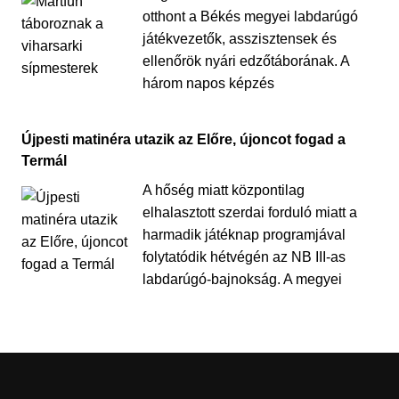
otthont a Békés megyei labdarúgó
játékvezetők, asszisztensek és
ellenőrök nyári edzőtáborának. A
három napos képzés
Újpesti matinéra utazik az Előre, újoncot fogad a
Termál
A hőség miatt központilag
elhalasztott szerdai forduló miatt a
harmadik játéknap programjával
folytatódik hétvégén az NB III-as
labdarúgó-bajnokság. A megyei