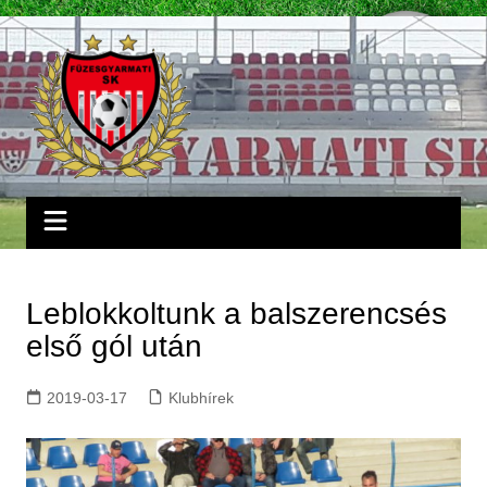
Skip
to
content
Leblokkoltunk a balszerencsés
első gól után
2019-03-17
Klubhírek