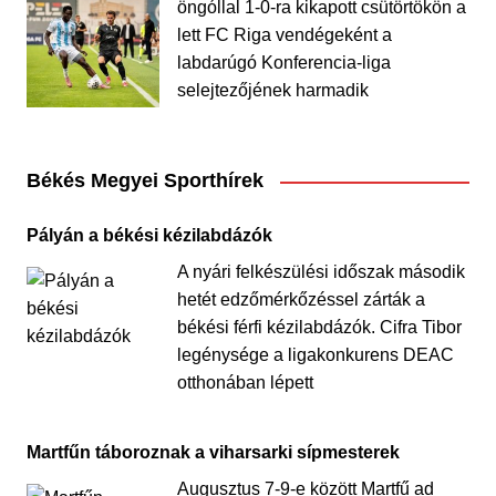
öngóllal 1-0-ra kikapott csütörtökön a
lett FC Riga vendégeként a
labdarúgó Konferencia-liga
selejtezőjének harmadik
Békés Megyei Sporthírek
Pályán a békési kézilabdázók
A nyári felkészülési időszak második
hetét edzőmérkőzéssel zárták a
békési férfi kézilabdázók. Cifra Tibor
legénysége a ligakonkurens DEAC
otthonában lépett
Martfűn táboroznak a viharsarki sípmesterek
Augusztus 7-9-e között Martfű ad