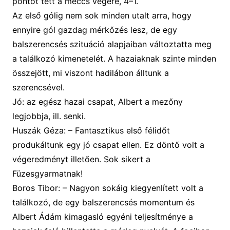
pontot tett a meccs végére,
4
–
1
.
A
z első gólig nem sok minden utalt arra, hogy
ennyire gól gazdag mérkőzés lesz, de egy
balszerencsés szituáció alapjaiban változtatta meg
a találkozó kimenetelét. A hazaiaknak szinte minden
összejött, mi viszont hadilábon álltunk a
szerencsével.
Jó:
az egész hazai csapat, Albert a mezőny
legjobbja, ill. senki.
Huszák Géza
: –
Fantasztikus első félidőt
produkáltunk egy jó csapat ellen. Ez döntő volt a
végeredményt illetően. Sok sikert a
Füzesgyarmatnak!
Boros Tibor: –
Nagyon sokáig kiegyenlített volt a
találkozó, de egy balszerencsés momentum és
Albert Ádám kimagasló egyéni teljesítménye a