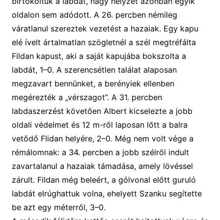
birtokoltuk a labdát, nagy helyzet azonban egyik
oldalon sem adódott.
A
26. percben
n
émileg
váratlanul
szereztek vezetést a hazaiak.
Egy kapu
elé ívelt
ártalmatlan
sz
öglet
nél a szél megtréfálta
Fildan kapust, aki a saját kapujába bokszolta a
labdát
, 1
–
0
. A
szerencsétlen
találat
alaposan
meg
zavart bennünket
,
a berényiek ellenben
megérezték a „vérszagot”
.
A 31. percben
labdaszerzést követően Albert kicselezte a jobb
oldali védelmet
és
1
2
m-ről laposan lőtt
a balra
vetődő Flidan helyére,
2
–
0
.
Még nem volt vége a
rémálomnak: a 34. percben a j
obb szélről indult
zavartalanul a hazaiak támadása, amely lövéssel
zárult.
Fildan még beleért, a gólvonal előtt gurul
ó
labdát elrúghattuk volna, ehelyett Szanku segítette
be azt egy méterről
,
3
–
0
.