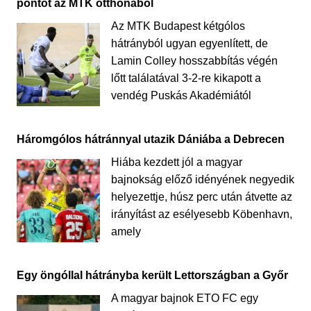
pontot az MTK otthonából
Az MTK Budapest kétgólos
hátrányból ugyan egyenlített, de
Lamin Colley hosszabbítás végén
lőtt találatával 3-2-re kikapott a
vendég Puskás Akadémiától
Háromgólos hátránnyal utazik Dániába a Debrecen
Hiába kezdett jól a magyar
bajnokság előző idényének negyedik
helyezettje, húsz perc után átvette az
irányítást az esélyesebb Köbenhavn,
amely
Egy öngóllal hátrányba került Lettországban a Győr
A magyar bajnok ETO FC egy