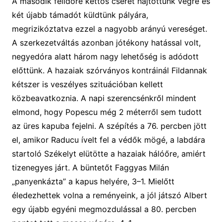
A
második félidőre
kettős cser
ét hajtottunk végre és
két újabb támadót küldtünk pályára,
megrizikóztatva ezzel a nagyobb arányú vereséget.
A szerkezetváltás azonban jótékony hatással volt,
negyedóra alatt három nagy lehetőség is adódott
előttünk. A hazaiak szórványos kontráinál Fildannak
kétszer is veszélyes szituációban kellett
közbeavatkoznia. A napi szerencsénkről mindent
elmond, hogy Popescu még 2 méterről sem tudott
az üres kapuba fejelni
.
A
szépítés
a
76. percben
jött
el, amikor
Raducu ível
t
fel a védők mögé, a labdá
ra
s
tartoló Székelyt
elütötte a hazaiak hálóőre, amiért
tizenegyes járt.
A büntetőt Faggyas Milán
„pany
e
nkázta” a
kapus helyére
,
3
–
1
.
Mielőtt
éledezhettek volna a reményeink, a jól játszó Albert
egy újabb egyéni megmozdulással a
80. percben