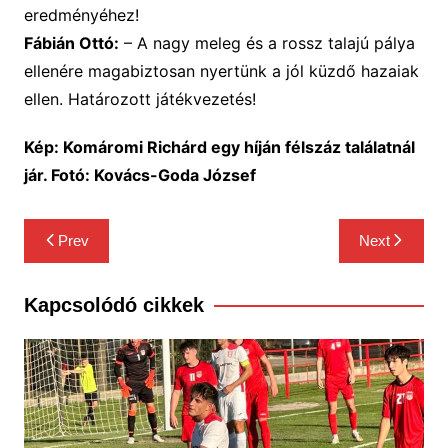
eredményéhez!
Fábián Ottó:
– A nagy meleg és a rossz talajú pálya
ellenére magabiztosan nyertünk a jól küzdő hazaiak
ellen. Határozott játékvezetés!
Kép: Komáromi Richárd egy híján félszáz találatnál
jár. Fotó: Kovács-Goda József
Bejegyzés
Prev
Next
navigáció
Kapcsolódó cikkek