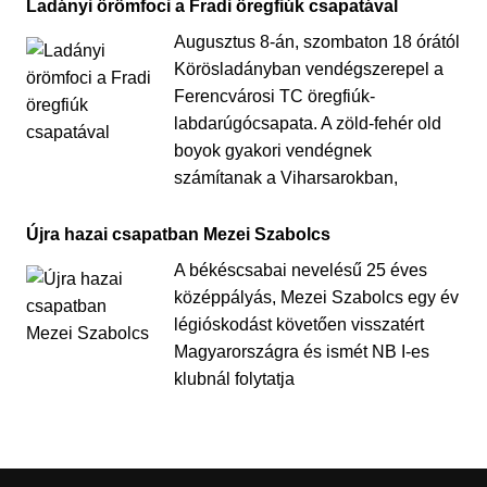
Ladányi örömfoci a Fradi öregfiúk csapatával
Augusztus 8-án, szombaton 18 órától
Körösladányban vendégszerepel a
Ferencvárosi TC öregfiúk-
labdarúgócsapata. A zöld-fehér old
boyok gyakori vendégnek
számítanak a Viharsarokban,
Újra hazai csapatban Mezei Szabolcs
A békéscsabai nevelésű 25 éves
középpályás, Mezei Szabolcs egy év
légióskodást követően visszatért
Magyarországra és ismét NB I-es
klubnál folytatja