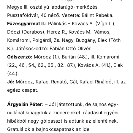
Megye III. osztályú labdarúgó-mérkőzés.
Pusztaföldvár, 40 néző. Vezette: Bálint Rebeka.
Füzesgyarmat II.:
Pálinkás – Kovács A. (Vígh L.),
Dóczi (Darabos), Hercz R., Kovács M., Vámos,
Komáromi, Polgárdi, Zs. Nagy, Buzgány, Elek (Tóth
K.). Játékos-edző: Fábián Ottó Olivér.
Gólszerző:
Mórocz (1.), Burián (48.), ill. Komáromi
(22., 46., 54., 62., 65., 82., 87.), Kovács A. (41.), Elek
(44.).
Jó:
Mórocz, Rafael Renátó, Gál, Rafael Rináldó, ill. az
egész csapat.
Árgyelán Péter:
– Jól játszottunk, de sajnos egy-
nullánál kihagytuk a ziccereinket, ráadásul egyéni
hibákból négy gólpasszt is adtunk az ellenfélnek.
Gratulálok a bajnokcsapatnak az idei