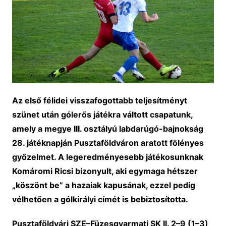
Az első félidei visszafogottabb teljesítményt
szünet után gólerős játékra váltott csapatunk,
amely a megye III. osztályú labdarúgó-bajnokság
28. játéknapján Pusztaföldváron aratott fölényes
győzelmet. A legeredményesebb játékosunknak
Komáromi Ricsi bizonyult, aki egymaga hétszer
„köszönt be” a hazaiak kapusának, ezzel pedig
vélhetően a gólkirályi címét is bebiztosította.
Pusztaföldvári SZE–Füzesgyarmati SK II. 2–9 (1–3)