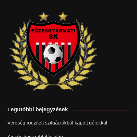
Legutóbbi bejegyzések
Vereség rögzített szituációkból kapott gólokkal
Kiesés hosszabbítás után