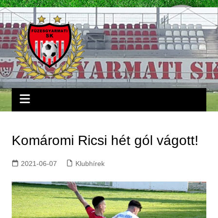
Skip
to
content
Komáromi Ricsi hét gól vágott!
2021-06-07
Klubhírek