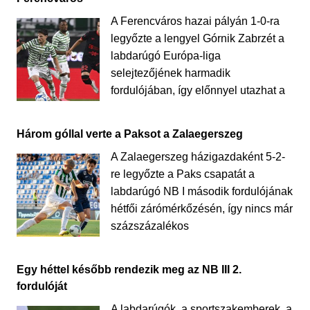
A Ferencváros hazai pályán 1-0-ra
legyőzte a lengyel Górnik Zabrzét a
labdarúgó Európa-liga
selejtezőjének harmadik
fordulójában, így előnnyel utazhat a
Három góllal verte a Paksot a Zalaegerszeg
A Zalaegerszeg házigazdaként 5-2-
re legyőzte a Paks csapatát a
labdarúgó NB I második fordulójának
hétfői zárómérkőzésén, így nincs már
százszázalékos
Egy héttel később rendezik meg az NB III 2.
fordulóját
A labdarúgók, a sportszakemberek, a