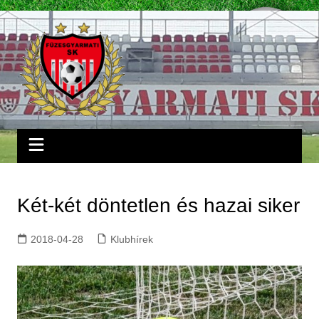
Skip
to
content
Két-két döntetlen és hazai siker
2018-04-28
Klubhírek