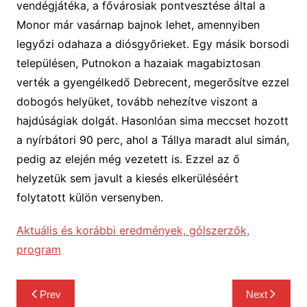
vendégjátéka, a fővárosiak pontvesztése által a
Monor már vasárnap bajnok lehet, amennyiben
legyőzi odahaza a diósgyőrieket. Egy másik borsodi
településen, Putnokon a hazaiak magabiztosan
verték a gyengélkedő Debrecent, megerősítve ezzel
dobogós helyüket, tovább nehezítve viszont a
hajdúságiak dolgát. Hasonlóan sima meccset hozott
a nyírbátori 90 perc, ahol a Tállya maradt alul simán,
pedig az elején még vezetett is. Ezzel az ő
helyzetük sem javult a kiesés elkerüléséért
folytatott külön versenyben.
Aktuális és korábbi eredmények, gólszerzők,
program
Bejegyzés
Prev
Next