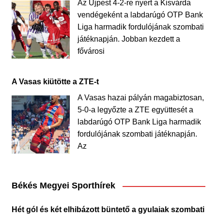
Az Újpest 4-2-re nyert a Kisvárda
vendégeként a labdarúgó OTP Bank
Liga harmadik fordulójának szombati
játéknapján. Jobban kezdett a
fővárosi
A Vasas kiütötte a ZTE-t
A Vasas hazai pályán magabiztosan,
5-0-a legyőzte a ZTE együttesét a
labdarúgó OTP Bank Liga harmadik
fordulójának szombati játéknapján.
Az
Békés Megyei Sporthírek
Hét gól és két elhibázott büntető a gyulaiak szombati