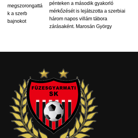
pénteken a második gyakorló
mérkőzését is lejátszotta a szerbiai
három napos villám tábora
zárásaként. Marosán György