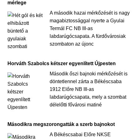
mérlege
A második hazai mérkőzését is nagy
magabiztossággal nyerte a Gyulai
Termál FC NB III-as
labdarúgócsapata. A fürdővárosiak
szombaton az újonc
Horváth Szabolcs kétszer egyenlített Újpesten
Második őszi bajnoki mérkőzését is
döntetlennel zárta a Békéscsaba
1912 Előre NB III-as
labdarúgócsapata, mely a szombat
délelőtti fővárosi matiné
Másodikra megszorongatták a szerb bajnokot
A Békéscsabai Előre NKSE