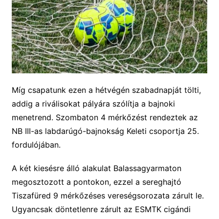
Míg csapatunk ezen a hétvégén szabadnapját tölti,
addig a riválisokat pályára szólítja a bajnoki
menetrend. Szombaton 4 mérkőzést rendeztek az
NB III-as labdarúgó-bajnokság Keleti csoportja 25.
fordulójában.
A két kiesésre álló alakulat Balassagyarmaton
megosztozott a pontokon, ezzel a sereghajtó
Tiszafüred 9 mérkőzéses vereségsorozata zárult le.
Ugyancsak döntetlenre zárult az ESMTK cigándi