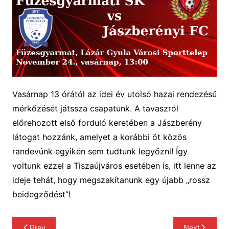
Vasárnap 13 órától az idei év utolsó hazai rendezésű
mérkőzését játssza csapatunk. A tavaszról
előrehozott első forduló keretében a Jászberény
látogat hozzánk, amelyet a korábbi öt közös
randevúnk egyikén sem tudtunk legyőzni! Így
voltunk ezzel a Tiszaújváros esetében is, itt lenne az
ideje tehát, hogy megszakítanunk egy újabb „rossz
beidegződést”!
Bejegyzés
Prev
Next