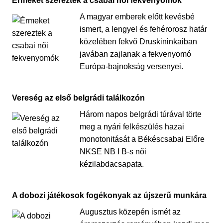
Érmeket szereztek a csabai női fekvenyomók
A magyar emberek előtt kevésbé
ismert, a lengyel és fehérorosz határ
közelében fekvő Druskininkaiban
javában zajlanak a fekvenyomó
Európa-bajnokság versenyei.
Vereség az első belgrádi találkozón
Három napos belgrádi túrával törte
meg a nyári felkészülés hazai
monotonitását a Békéscsabai Előre
NKSE NB I B-s női
kézilabdacsapata.
A dobozi játékosok fogékonyak az újszerű munkára
Augusztus közepén ismét az