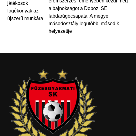
éremszerzés reményében kezdi meg
a bajnokságot a Dobozi SE
labdarúgócsapata. A megyei
másodosztály legutóbbi második
helyezettje