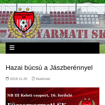
Skip
to
content
Hazai búcsú a Jászberénnyel
2019-11-20
Klubhírek