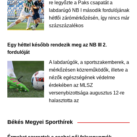
re legyőzte a Paks csapatát a
labdarúgó NB I második fordulójának
hétfői zárómérkőzésén, így nincs már
százszázalékos
Egy héttel később rendezik meg az NB III 2.
fordulóját
A labdarúgók, a sportszakemberek, a
mérkőzésen közreműködők, illetve a
nézők egészségének védelme
érdekében az MLSZ
versenybizottsága augusztus 12-re
halasztotta az
Békés Megyei Sporthírek