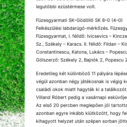
legutóbbi ezüstérmese volt.
Füzesgyarmati SK–Gödöllő SK
8
–
0
(
4
–
0
)
Felkészülési labdarúgó-mérkőzés. Füzesg
Füzesgyarmat, I. félidő:
Ivicsevics – Kincze
Sz., Székely – Karacs.
II. félidő:
Fildan –
Ki
Constantinescu, Katona, Lukács – Popescu
Gólszerző:
Székely 2, Bajnók 2,
P
opescu 2
Eredetileg két különböző 11 pályára lépés
végül azonban négy játékosnak is végig ke
családi okok miatt hagyták ki a találkozó
Villand
Róbert pedig
a vasárnapi esk
üvője
Az első 20 percben meglepően jól tartotta
azonban egyre inkább kiütközött, hogy
fe
kihagyott helyzet után szépen sorban jöt