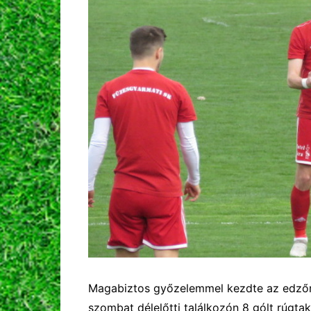
Magabiztos győzelemmel kezdte az edzőm
szombat délelőtti találkozón 8 gólt rúgta