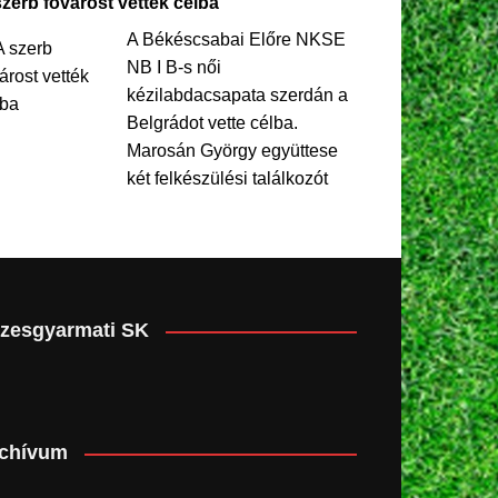
szerb fővárost vették célba
A Békéscsabai Előre NKSE
NB I B-s női
kézilabdacsapata szerdán a
Belgrádot vette célba.
Marosán György együttese
két felkészülési találkozót
zesgyarmati SK
chívum