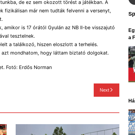
atunkba
,
de
ez sem okozott törést a játékban. A
ek
fizikálisan
már nem tudták felvenni a versenyt,
Sp
t.
k, amikor is 17 órától Gyulán az NB II-be visszajutó
Eg
val tesztelnek.
a 
lt a találkozó, hiszen eloszlott a terhelés.
s azt mondhatom, hogy
láttam biztató dolgokat.
et. Fotó: Erdős Norman
Next
Há