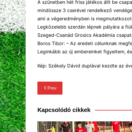
A szünetben hét friss játékos állt be csap
mindössze 3 cserével rendelkező vendég
ami
a végeredményben is megmutatkozot
Legközelebb szerdán
lépnek pályára a fiú
Szeged-Csanád Grosics Akadémia csapatá
Boros Tibor: – Az eredeti célunknak megfele
Leginkább az új embereinket figyeltem,
é
Kép: Székely Dávid duplával kezdte az év
Bejegyzés
Prev
navigáció
Kapcsolódó cikkek