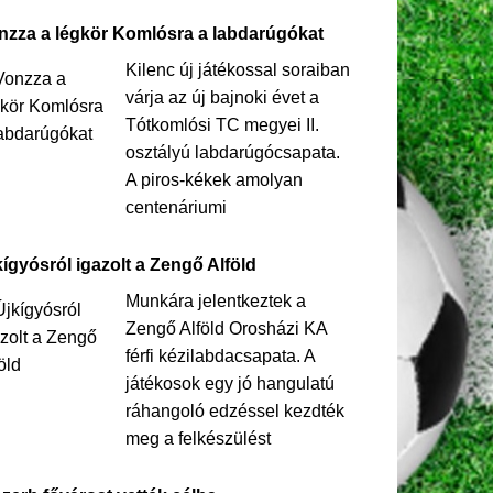
nzza a légkör Komlósra a labdarúgókat
Kilenc új játékossal soraiban
várja az új bajnoki évet a
Tótkomlósi TC megyei II.
osztályú labdarúgócsapata.
A piros-kékek amolyan
centenáriumi
kígyósról igazolt a Zengő Alföld
Munkára jelentkeztek a
Zengő Alföld Orosházi KA
férfi kézilabdacsapata. A
játékosok egy jó hangulatú
ráhangoló edzéssel kezdték
meg a felkészülést