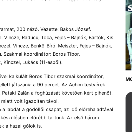
yarmat,
200
néző. Vezette: B
akos József
.
l,
Vincze
, Raducu, Toca, Fejes – Bajnók, Bartók, Kis
nczel
, Vincze, Benkő-Bíró, Meiszter,
Fejes
– Bajnók,
. Szakmai koordinátor: Boros Tibor.
, Kinczel, Lukács (11-esből).
ével kalkulált Boros Tibor szakmai koordinátor,
MO
llett játszania a 90 percet. Az Achim testvérek
t, Pataki Zalán a foghúzását követően
kért pihenőt,
 miatt volt igazoltan távol.
 a labdát a gödöllői csapat,
a
z idő előrehal
a
dtával
lkészülésben előrébb tartunk
. Az első három
tek
a hazai
gólok is.