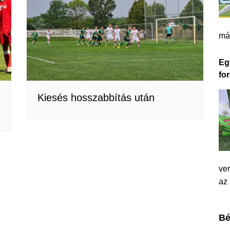
má
Eg
for
Kiesés hosszabbítás után
ver
az
Bé