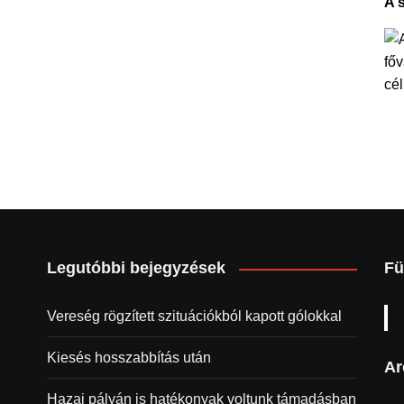
A 
Legutóbbi bejegyzések
Fü
Vereség rögzített szituációkból kapott gólokkal
Kiesés hosszabbítás után
Ar
Hazai pályán is hatékonyak voltunk támadásban