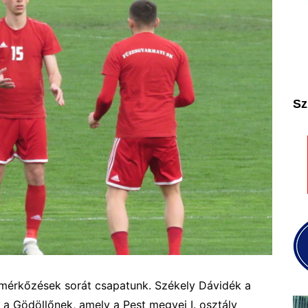
2025
2026
Sz
érkőzések sorát csapatunk. Székely Dávidék a
k a Gödöllőnek, amely a
Pest megyei I. osztály