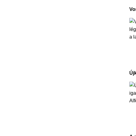
Vo
Új