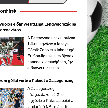
orthírek
ygólos előnnyel utazhat Lengyelországba
Ferencváros
A Ferencváros hazai pályán
1-0-ra legyőzte a lengyel
Górnik Zabrzét a labdarúgó
Európa-liga selejtezőjének
harmadik fordulójában, így
előnnyel utazhat a
rom góllal verte a Paksot a Zalaegerszeg
A Zalaegerszeg
házigazdaként 5-2-re
legyőzte a Paks csapatát a
labdarúgó NB I második