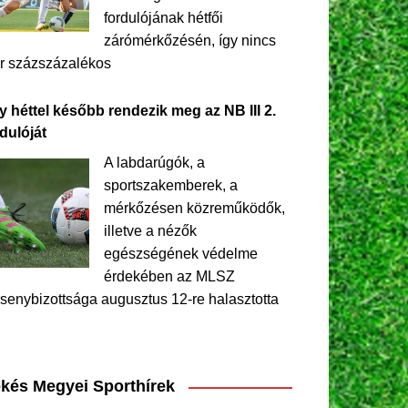
fordulójának hétfői
zárómérkőzésén, így nincs
r százszázalékos
y héttel később rendezik meg az NB III 2.
dulóját
A labdarúgók, a
sportszakemberek, a
mérkőzésen közreműködők,
illetve a nézők
egészségének védelme
érdekében az MLSZ
senybizottsága augusztus 12-re halasztotta
kés Megyei Sporthírek