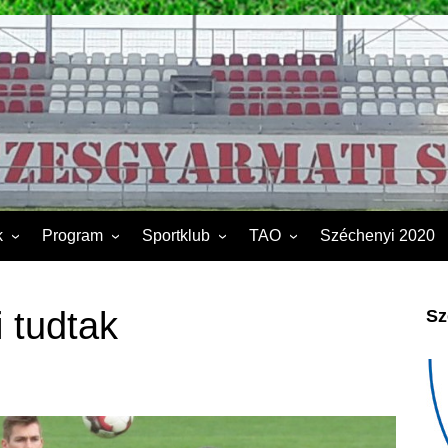
k
Program
Sportklub
TAO
Széchenyi 2020
FSK II.
Sporttelep
2019
Kapcsolat
2020
 tudtak
Sz
Éves beszámoló
2021
Dokumentumok
2022
2023
2024