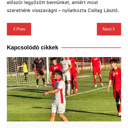
először legyőzött bennünket, amiért most
szeret
n
énk visszavágni –
nyilatkozta Csillag László.
Bejegyzés
Prev
Next
navigáció
Kapcsolódó cikkek