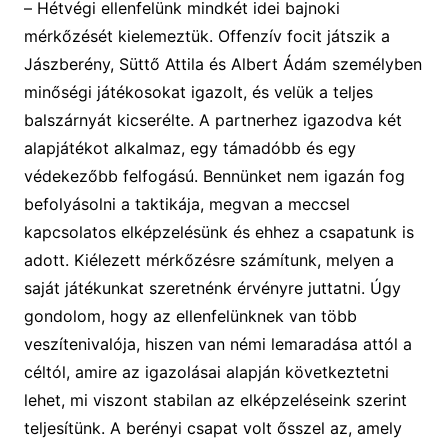
–
Hétvégi ellenfelünk mindkét idei bajnoki
mérkőzését kielemeztük. Offenzív focit játszik a
Jászberény,
Süttő
Attil
a
és Albert Ádám személyben
minőségi játékosokat igazolt,
és velük a teljes
balszárnyát kicserélte. A
partnerhez
igazodva
két
alapjáték
ot alkalmaz
, egy támadóbb és egy
védekezőbb
felfogású. Bennünket n
em
igazán
fog
befolyásolni a taktikáj
a
,
megvan
a meccsel
kapcsolatos elképzelésünk és ehhez
a
csapatunk is
adott. Kiélezett mérkőzésre számítunk, melyen a
saját játékunkat szeretnénk érvényre juttatni.
Úgy
gondolom, hogy
az e
llenfelünknek
van több
veszítenivalój
a
, hiszen
van némi lemaradása attól a
céltól, amire az
igazolásai alapján következtetni
lehet,
mi viszont
stabilan a
z elképzeléseink szerint
teljesítünk. A berényi csapat volt ősszel az, amely