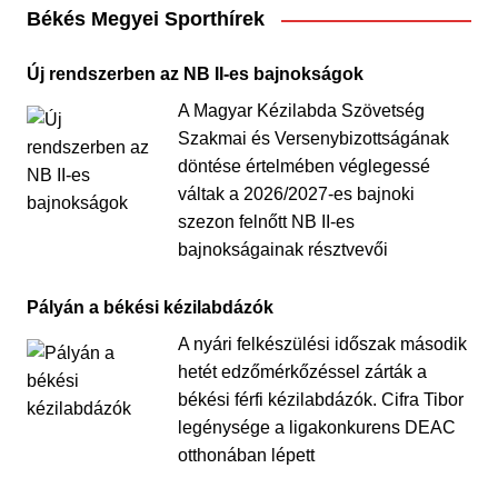
Békés Megyei Sporthírek
Új rendszerben az NB II-es bajnokságok
A Magyar Kézilabda Szövetség
Szakmai és Versenybizottságának
döntése értelmében véglegessé
váltak a 2026/2027-es bajnoki
szezon felnőtt NB II-es
bajnokságainak résztvevői
Pályán a békési kézilabdázók
A nyári felkészülési időszak második
hetét edzőmérkőzéssel zárták a
békési férfi kézilabdázók. Cifra Tibor
legénysége a ligakonkurens DEAC
otthonában lépett