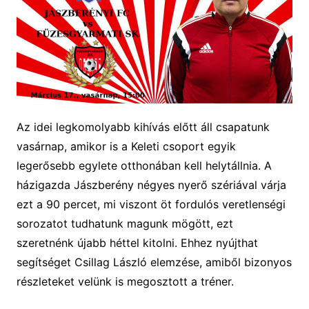
Az
idei legkomolyabb kihívás előtt áll csapatunk
vasárnap, amikor is a Keleti csoport
egyik
legerősebb e
gylete otthonában kell helytállnia. A
házigazda Jászberény négyes nyerő szériával
várja
ezt a 90 percet, mi viszont öt fordulós veretlenségi
sorozatot tudhatunk magunk mögött, ezt
szeretnénk újabb héttel kitolni.
Ehhez nyújthat
segítséget Csillag László elemzése, amiből bizonyos
részleteket velünk is megosztott a tréner.