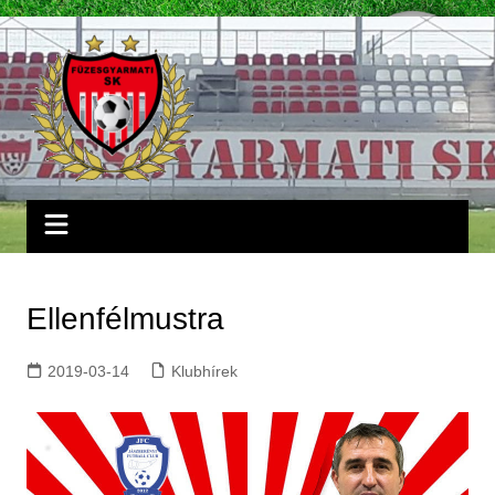
Skip
to
content
Ellenfélmustra
2019-03-14
Klubhírek