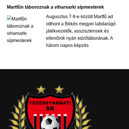
Martfűn táboroznak a viharsarki sípmesterek
Augusztus 7-9-e között Martfű ad
otthont a Békés megyei labdarúgó
játékvezetők, asszisztensek és
ellenőrök nyári edzőtáborának. A
három napos képzés