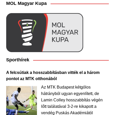
MOL Magyar Kupa
Sporthírek
A felcsútiak a hosszabbításban vitték el a három
pontot az MTK otthonából
Az MTK Budapest kétgólos
hátrányból ugyan egyenlített, de
Lamin Colley hosszabbítás végén
lőtt találatával 3-2-re kikapott a
vendég Puskás Akadémiától