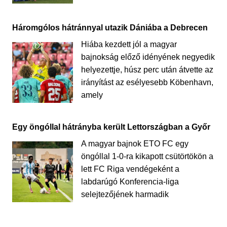
Háromgólos hátránnyal utazik Dániába a Debrecen
Hiába kezdett jól a magyar
bajnokság előző idényének negyedik
helyezettje, húsz perc után átvette az
irányítást az esélyesebb Köbenhavn,
amely
Egy öngóllal hátrányba került Lettországban a Győr
A magyar bajnok ETO FC egy
öngóllal 1-0-ra kikapott csütörtökön a
lett FC Riga vendégeként a
labdarúgó Konferencia-liga
selejtezőjének harmadik