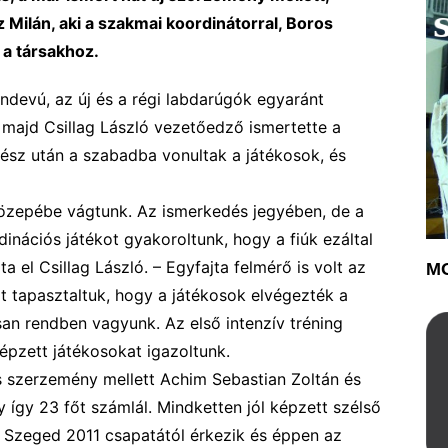
 Milán, aki a szakmai koordinátorral, Boros
 a társakhoz.
ndevú, az új és a régi labdarúgók egyaránt
 majd Csillag László vezetőedző ismertette a
 rész után a szabadba vonultak a játékosok, és
zepébe vágtunk. Az ismerkedés jegyében, de a
dinációs játékot gyakoroltunk, hogy a fiúk ezáltal
a el Csillag László. –
Egyfajta felmérő is volt az
MO
t tapasztaltuk, hogy a játékosok elvégezték a
lisan rendben vagyunk.
Az első intenzív tréning
épzett játékosokat igazoltunk.
ss szerzemény mellett Achim Sebastian Zoltán és
 így 23 főt számlál. Mindketten jól képzett szélső
 Szeged 2011 csapatától érkezik és éppen az