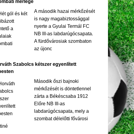
ombati mérlege
A második hazai mérkőzését
is nagy magabiztossággal
nyerte a Gyulai Termál FC
NB III-as labdarúgócsapata.
A fürdővárosiak szombaton
az újonc
rváth Szabolcs kétszer egyenlített
pesten
Második őszi bajnoki
mérkőzését is döntetlennel
zárta a Békéscsaba 1912
Előre NB III-as
labdarúgócsapata, mely a
szombat délelőtti fővárosi
tiné