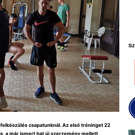
2025
2026
Sz
felkészülés csapatunknál. Az első tréninget 22
 is, a már ismert hat új szerzemény mellett,