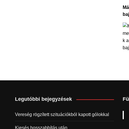
Má
ba
Legutóbbi bejegyzések
Fü
Vereség rögzített szituációkból kapott gólokkal
Kiesés hosszabbítás után