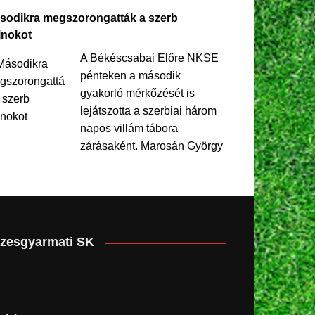
sodikra megszorongatták a szerb
jnokot
A Békéscsabai Előre NKSE
pénteken a második
gyakorló mérkőzését is
lejátszotta a szerbiai három
napos villám tábora
zárásaként. Marosán György
zesgyarmati SK