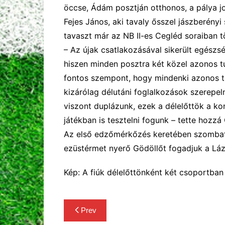
öccse, Ádám posztján otthonos, a pálya j
Fejes János, aki tavaly ősszel jászberényi
tavaszt már az NB II-es Cegléd soraiban tö
– Az újak csatlakozásával sikerült egészs
hiszen minden posztra két közel azonos tu
fontos szempont, hogy mindenki azonos te
kizárólag délutáni foglalkozások szerepe
viszont duplázunk, ezek a délelőttök a ko
játékban is tesztelni fogunk – tette hozzá 
Az első edzőmérkőzés keretében szombato
ezüstérmet nyerő Gödöllőt fogadjuk a Láz
Kép: A fiúk délelőttönként két csoportba
Bejegyzés
Prev