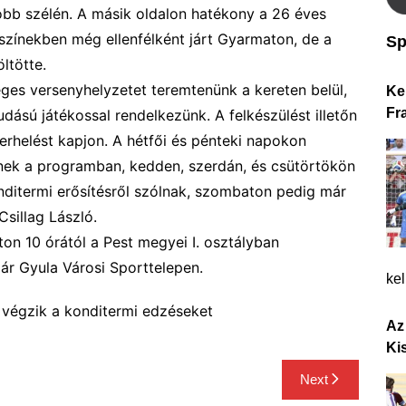
obb szélén. A másik oldalon hatékony a 26 éves
 színekben még ellenfélként járt Gyarmaton, de a
Sp
ltötte.
éges versenyhelyzetet teremtenünk a kereten belül,
Ke
Fr
dású játékossal rendelkezünk. A felkészülést illetőn
rhelést kapjon. A hétfői és pénteki napokon
lnek a programban, kedden, szerdán, és csütörtökön
nditermi erősítésről szólnak, szombaton pedig már
Csillag László.
n 10 órától a Pest megyei I. osztályban
ár Gyula Városi Sporttelepen.
ke
n végzik a konditermi edzéseket
Az
Ki
Next