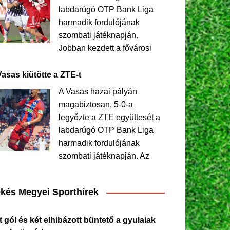
labdarúgó OTP Bank Liga
harmadik fordulójának
szombati játéknapján.
Jobban kezdett a fővárosi
Vasas kiütötte a ZTE-t
A Vasas hazai pályán
magabiztosan, 5-0-a
legyőzte a ZTE együttesét a
labdarúgó OTP Bank Liga
harmadik fordulójának
szombati játéknapján. Az
kés Megyei Sporthírek
 gól és két elhibázott büntető a gyulaiak