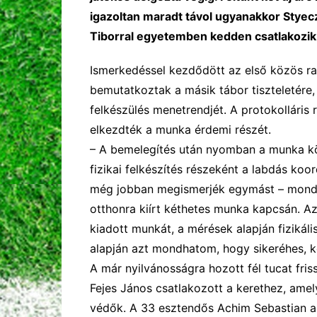
igazoltan maradt távol ugyanakkor Styecz
Tiborral egyetemben kedden csatlakozik
Ismerkedéssel kezdődött az első közös ra
bemutatkoztak a másik tábor tiszteletére,
felkészülés menetrendjét. A protokolláris
elkezdték a munka érdemi részét.
– A b
emelegítés után nyomban a munka kö
fizikai felkészítés részeként a labdás koor
még jobban megismerjék egymást
– mondt
otthonra kiírt kéthetes munka kapcsán. Az
kiadott munkát, a mérések alapján fiziká
alapján azt mondhatom, hogy sikeréhes,
k
A már nyilvánosságra hozott fél tucat fri
Fejes János csatlakozott a kerethez, amely
védők. A 33 esztendős Achim Sebastian a