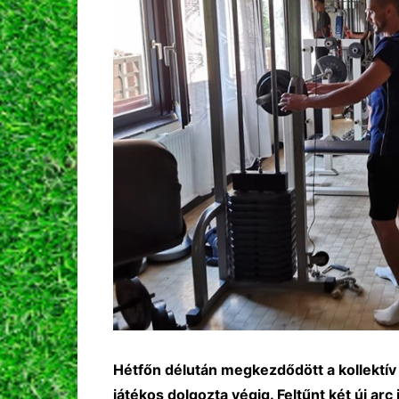
Hétfőn délután megkezdődött a kollektív 
játékos dolgozta végig. Feltűnt két új arc