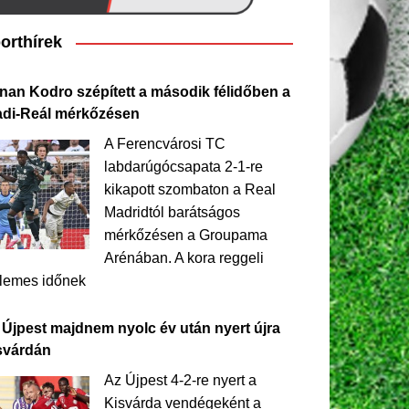
orthírek
nan Kodro szépített a második félidőben a
adi-Reál mérkőzésen
A Ferencvárosi TC
labdarúgócsapata 2-1-re
kikapott szombaton a Real
Madridtól barátságos
mérkőzésen a Groupama
Arénában. A kora reggeli
llemes időnek
 Újpest majdnem nyolc év után nyert újra
svárdán
Az Újpest 4-2-re nyert a
Kisvárda vendégeként a