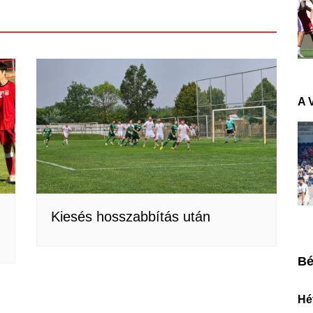
A 
Kiesés hosszabbítás után
Bé
Hét