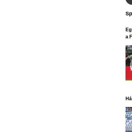
Sp
Eg
a 
Há