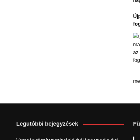
na
Újp
fo
me
Legutóbbi bejegyzések
Fü