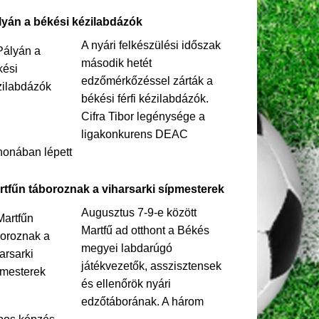
lyán a békési kézilabdázók
A nyári felkészülési időszak
második hetét
edzőmérkőzéssel zárták a
békési férfi kézilabdázók.
Cifra Tibor legénysége a
ligakonkurens DEAC
honában lépett
rtfűn táboroznak a viharsarki sípmesterek
Augusztus 7-9-e között
Martfű ad otthont a Békés
megyei labdarúgó
játékvezetők, asszisztensek
és ellenőrök nyári
edzőtáborának. A három