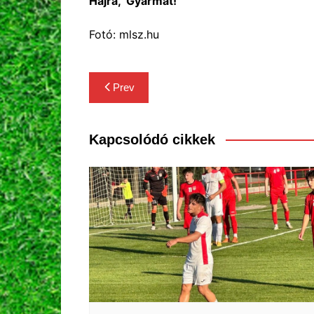
Hajrá, ‘Gyarmat!
Fotó: mlsz.hu
Bejegyzés
Prev
navigáció
Kapcsolódó cikkek