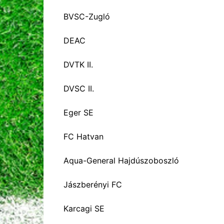
BVSC-Zugló
DEAC
DVTK II.
DVSC II.
Eger SE
FC Hatvan
Aqua-General Hajdúszoboszló
Jászberényi FC
Karcagi SE