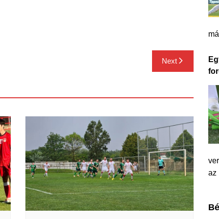
má
Eg
Next
for
ver
az
Bé