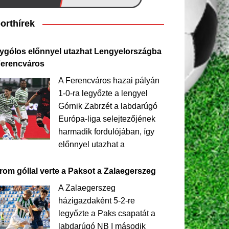
orthírek
ygólos előnnyel utazhat Lengyelországba
Ferencváros
A Ferencváros hazai pályán
1-0-ra legyőzte a lengyel
Górnik Zabrzét a labdarúgó
Európa-liga selejtezőjének
harmadik fordulójában, így
előnnyel utazhat a
rom góllal verte a Paksot a Zalaegerszeg
A Zalaegerszeg
házigazdaként 5-2-re
legyőzte a Paks csapatát a
labdarúgó NB I második