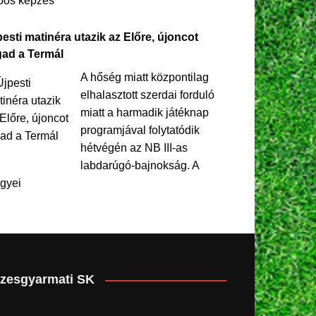
pos képzés
esti matinéra utazik az Előre, újoncot
gad a Termál
A hőség miatt központilag
elhalasztott szerdai forduló
miatt a harmadik játéknap
programjával folytatódik
hétvégén az NB III-as
labdarúgó-bajnokság. A
gyei
zesgyarmati SK