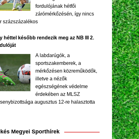
fordulójának hétfői
zárómérkőzésén, így nincs
r százszázalékos
y héttel később rendezik meg az NB III 2.
dulóját
A labdarúgók, a
sportszakemberek, a
mérkőzésen közreműködők,
illetve a nézők
egészségének védelme
érdekében az MLSZ
senybizottsága augusztus 12-re halasztotta
kés Megyei Sporthírek