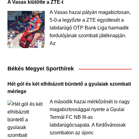
A Vasas kiütötte a ZTE-t
A Vasas hazai pályán magabiztosan,
5-0-a legyőzte a ZTE együttesét a
labdarúgó OTP Bank Liga harmadik
fordulójának szombati játéknapján.
Az
Békés Megyei Sporthírek
Hét gól és két elhibázott büntető a gyulaiak szombati
mérlege
A második hazai mérkőzését is nagy
magabiztossággal nyerte a Gyulai
Termál FC NB III-as
labdarúgócsapata. A fürdővárosiak
szombaton az újonc