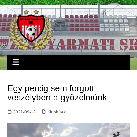
Skip
to
content
Egy percig sem forgott
veszélyben a győzelmünk
2021-09-18
Klubhírek