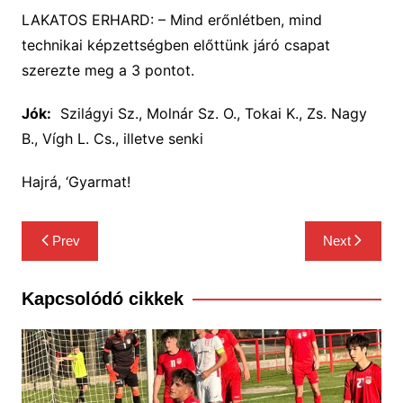
LAKATOS ERHARD: – Mind erőnlétben, mind
technikai képzettségben előttünk járó csapat
szerezte meg a 3 pontot.
Jók:
Szilágyi Sz., Molnár Sz. O., Tokai K., Zs. Nagy
B., Vígh L. Cs., illetve senki
Hajrá, ‘Gyarmat!
Bejegyzés
Prev
Next
navigáció
Kapcsolódó cikkek