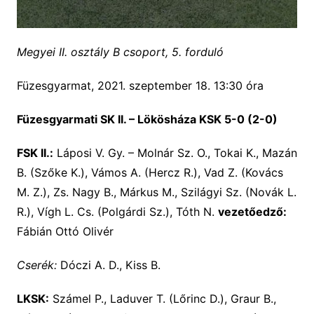
Megyei II. osztály B csoport, 5. forduló
Füzesgyarmat, 2021. szeptember 18. 13:30 óra
Füzesgyarmati SK II. – Lökösháza KSK 5-0 (2-0)
FSK II.:
Láposi V. Gy. – Molnár Sz. O., Tokai K., Mazán
B. (Szőke K.), Vámos A. (Hercz R.), Vad Z. (Kovács
M. Z.), Zs. Nagy B., Márkus M., Szilágyi Sz. (Novák L.
R.), Vígh L. Cs. (Polgárdi Sz.), Tóth N.
vezetőedző:
Fábián Ottó Olivér
Cserék:
Dóczi A. D., Kiss B.
LKSK:
Számel P., Laduver T. (Lőrinc D.), Graur B.,