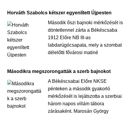
Horváth Szabolcs kétszer egyenlített Újpesten
Második őszi bajnoki mérkőzését is
döntetlennel zárta a Békéscsaba
1912 Előre NB III-as
labdarúgócsapata, mely a szombat
délelőtti fővárosi matiné
Másodikra megszorongatták a szerb bajnokot
A Békéscsabai Előre NKSE
pénteken a második gyakorló
mérkőzését is lejátszotta a szerbiai
három napos villám tábora
zárásaként. Marosán György