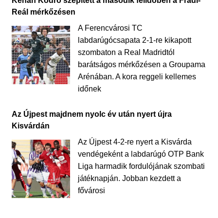
Kenan Kodro szépített a második félidőben a Fradi-
Reál mérkőzésen
A Ferencvárosi TC
labdarúgócsapata 2-1-re kikapott
szombaton a Real Madridtól
barátságos mérkőzésen a Groupama
Arénában. A kora reggeli kellemes
időnek
Az Újpest majdnem nyolc év után nyert újra
Kisvárdán
Az Újpest 4-2-re nyert a Kisvárda
vendégeként a labdarúgó OTP Bank
Liga harmadik fordulójának szombati
játéknapján. Jobban kezdett a
fővárosi