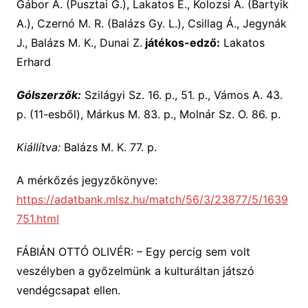
Gábor A. (Pusztai G.), Lakatos E., Kolozsi A. (Bartyik
A.), Czernó M. R. (Balázs Gy. L.), Csillag Á., Jegynák
J., Balázs M. K., Dunai Z.
játékos-edző:
Lakatos
Erhard
Gólszerzők:
Szilágyi Sz. 16. p., 51. p., Vámos A. 43.
p. (11-esből), Márkus M. 83. p., Molnár Sz. O. 86. p.
Kiállítva:
Balázs M. K. 77. p.
A mérkőzés jegyzőkönyve:
https://adatbank.mlsz.hu/match/56/3/23877/5/1639
751.html
FÁBIÁN OTTÓ OLIVÉR: – Egy percig sem volt
veszélyben a győzelmünk a kulturáltan játszó
vendégcsapat ellen.