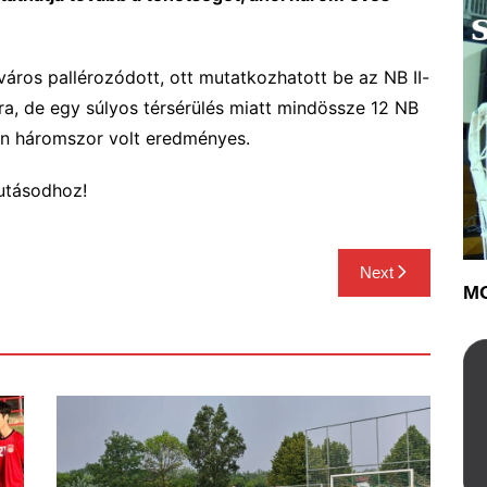
város pallérozódott, ott mutatkozhatott be az NB II-
ra, de egy súlyos térsérülés miatt mindössze 12 NB
ken háromszor volt eredményes.
futásodhoz!
Next
MO