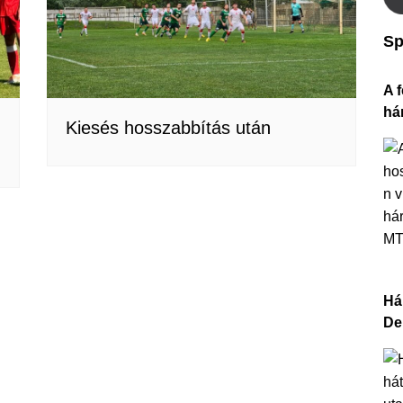
Sp
A f
há
Kiesés hosszabbítás után
Há
De