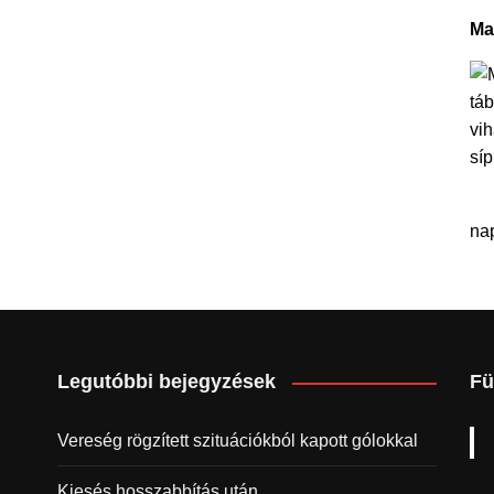
Ma
na
Legutóbbi bejegyzések
Fü
Vereség rögzített szituációkból kapott gólokkal
Kiesés hosszabbítás után