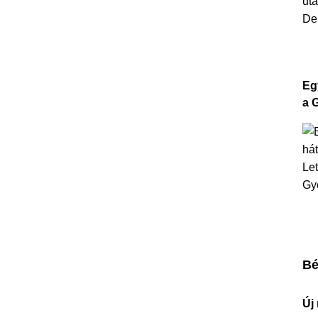
Eg
a 
Bé
Új