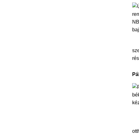
sze
rés
Pá
ott