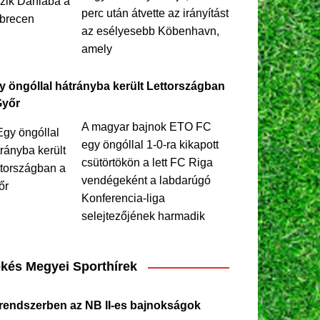
perc után átvette az irányítást
az esélyesebb Köbenhavn,
amely
y öngóllal hátrányba került Lettországban
Győr
A magyar bajnok ETO FC
egy öngóllal 1-0-ra kikapott
csütörtökön a lett FC Riga
vendégeként a labdarúgó
Konferencia-liga
selejtezőjének harmadik
kés Megyei Sporthírek
 rendszerben az NB II-es bajnokságok