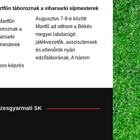
rtfűn táboroznak a viharsarki sípmesterek
Augusztus 7-9-e között
Martfű ad otthont a Békés
megyei labdarúgó
játékvezetők, asszisztensek
és ellenőrök nyári
edzőtáborának. A három
pos képzés
zesgyarmati SK