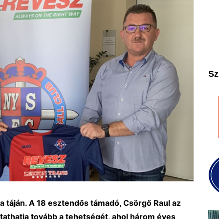
2025
2026
Sz
a táján. A 18 esztendős támadó, Csörgő Raul az
tathatja tovább a tehetségét, ahol három éves