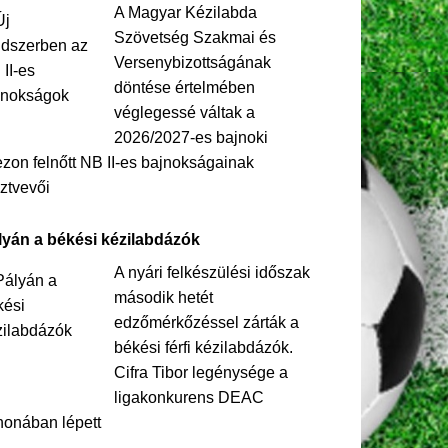
A Magyar Kézilabda
Szövetség Szakmai és
Versenybizottságának
döntése értelmében
véglegessé váltak a
2026/2027-es bajnoki
zon felnőtt NB II-es bajnokságainak
ztvevői
lyán a békési kézilabdázók
A nyári felkészülési időszak
második hetét
edzőmérkőzéssel zárták a
békési férfi kézilabdázók.
Cifra Tibor legénysége a
ligakonkurens DEAC
honában lépett