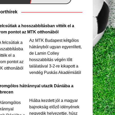
orthírek
elcsútiak a hosszabbításban vitték el a
rom pontot az MTK otthonából
Az MTK Budapest kétgólos
hátrányból ugyan egyenlített,
de Lamin Colley
hosszabbítás végén lőtt
találatával 3-2-re kikapott a
vendég Puskás Akadémiától
romgólos hátránnyal utazik Dániába a
brecen
Hiába kezdett jól a magyar
bajnokság előző idényének
negyedik helyezettje, húsz