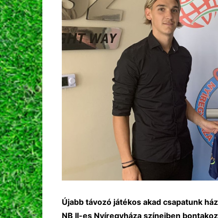
Újabb távozó játékos akad csapatunk ház
NB II-es Nyíregyháza színeiben bontakoz