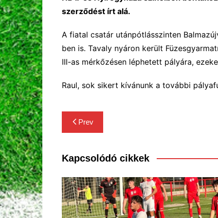
szerződést írt alá.
A fiatal csatár utánpótlásszinten Balmazúj
ben is. Tavaly nyáron került Füzesgyarmat
III-as mérkőzésen léphetett pályára, eze
Raul, sok sikert kívánunk a további pálya
Bejegyzés
Prev
navigáció
Kapcsolódó cikkek