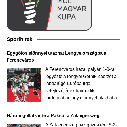
Sporthírek
Egygólos előnnyel utazhat Lengyelországba a
Ferencváros
A Ferencváros hazai pályán 1-0-ra
legyőzte a lengyel Górnik Zabrzét a
labdarúgó Európa-liga
selejtezőjének harmadik
fordulójában, így előnnyel utazhat a
Három góllal verte a Paksot a Zalaegerszeg
A Zalaegerszeg házigazdaként 5-2-