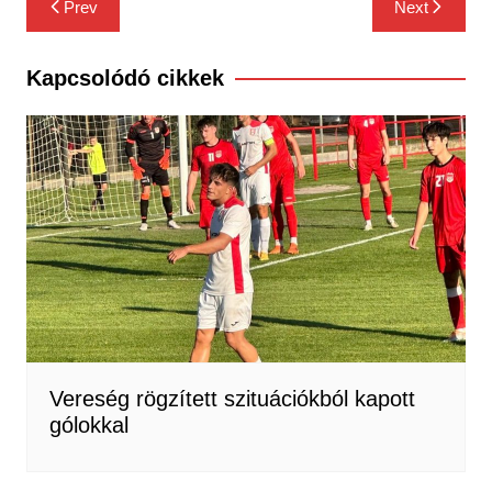
Prev
Next
navigáció
Kapcsolódó cikkek
Vereség rögzített szituációkból kapott
gólokkal