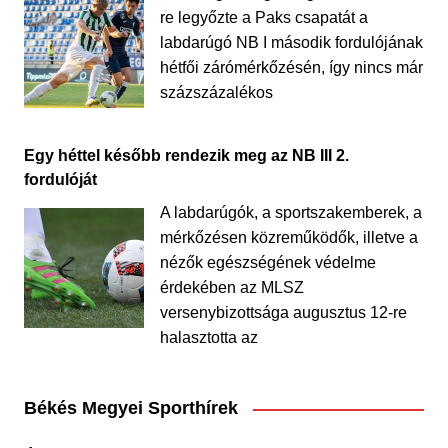
re legyőzte a Paks csapatát a
labdarúgó NB I második fordulójának
hétfői zárómérkőzésén, így nincs már
százszázalékos
Egy héttel később rendezik meg az NB III 2.
fordulóját
A labdarúgók, a sportszakemberek, a
mérkőzésen közreműködők, illetve a
nézők egészségének védelme
érdekében az MLSZ
versenybizottsága augusztus 12-re
halasztotta az
Békés Megyei Sporthírek