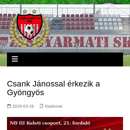
Skip
to
content
Csank Jánossal érkezik a
Gyöngyös
2018-03-26
Klubhírek