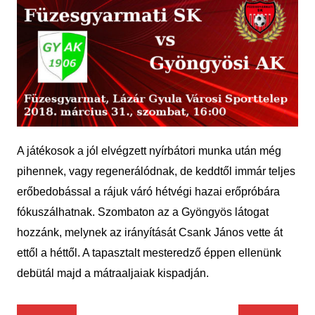
A játékosok a jól elvégzett nyírbátori munka után még
pihennek, vagy regenerálódnak, de keddtől immár teljes
erőbedobással a rájuk váró hétvégi hazai erőpróbára
fókuszálhatnak. Szombaton az a Gyöngyös látogat
hozzánk, melynek az irányítását Csank János vette át
ettől a héttől. A tapasztalt mesteredző éppen ellenünk
debütál majd a mátraaljaiak kispadján.
Bejegyzés