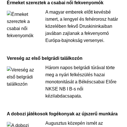
Érmeket szereztek a csabai női fekvenyomók
A magyar emberek előtt kevésbé
ismert, a lengyel és fehérorosz határ
közelében fekvő Druskininkaiban
javában zajlanak a fekvenyomó
Európa-bajnokság versenyei.
Vereség az első belgrádi találkozón
Három napos belgrádi túrával törte
meg a nyári felkészülés hazai
monotonitását a Békéscsabai Előre
NKSE NB I B-s női
kézilabdacsapata.
A dobozi játékosok fogékonyak az újszerű munkára
Augusztus közepén ismét az