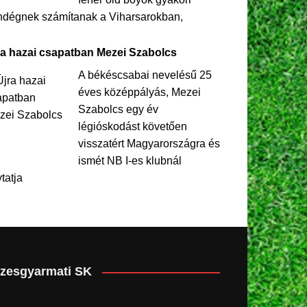
ndégnek számítanak a Viharsarokban,
ra hazai csapatban Mezei Szabolcs
A békéscsabai nevelésű 25
éves középpályás, Mezei
Szabolcs egy év
légióskodást követően
visszatért Magyarországra és
ismét NB I-es klubnál
ytatja
zesgyarmati SK