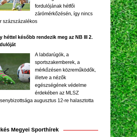
fordulójának hétfői
zárómérkőzésén, így nincs
r százszázalékos
y héttel később rendezik meg az NB III 2.
dulóját
A labdarúgók, a
sportszakemberek, a
mérkőzésen közreműködők,
illetve a nézők
egészségének védelme
érdekében az MLSZ
senybizottsága augusztus 12-re halasztotta
kés Megyei Sporthírek