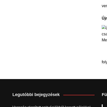
ve
Új
fol
Legutóbbi bejegyzések
Fü