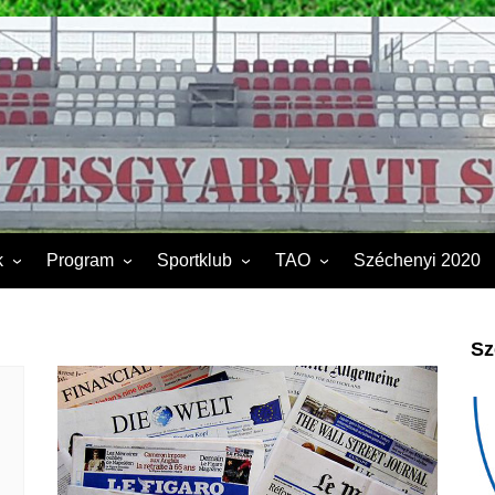
k
Program
Sportklub
TAO
Széchenyi 2020
FSK II.
Sporttelep
2019
Kapcsolat
2020
Sz
Éves beszámoló
2021
Dokumentumok
2022
2023
2024