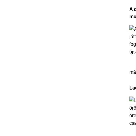
A 
mu
más
La