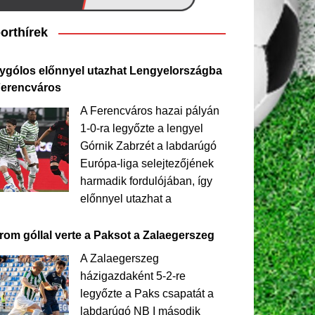
orthírek
ygólos előnnyel utazhat Lengyelországba
Ferencváros
A Ferencváros hazai pályán
1-0-ra legyőzte a lengyel
Górnik Zabrzét a labdarúgó
Európa-liga selejtezőjének
harmadik fordulójában, így
előnnyel utazhat a
rom góllal verte a Paksot a Zalaegerszeg
A Zalaegerszeg
házigazdaként 5-2-re
legyőzte a Paks csapatát a
labdarúgó NB I második