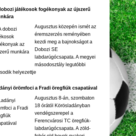
dobozi játékosok fogékonyak az újszerű
nkára
Augusztus közepén ismét az
éremszerzés reményében
kezdi meg a bajnokságot a
Dobozi SE
labdarúgócsapata. A megyei
másodosztály legutóbbi
odik helyezettje
dányi örömfoci a Fradi öregfiúk csapatával
Augusztus 8-án, szombaton
18 órától Körösladányban
vendégszerepel a
Ferencvárosi TC öregfiúk-
labdarúgócsapata. A zöld-
fehér old boyok gyakori