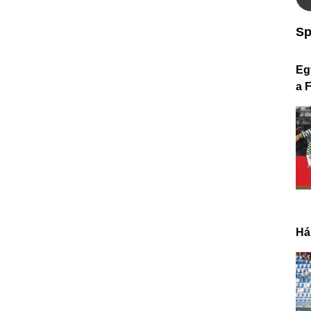
Sp
Eg
a 
Há