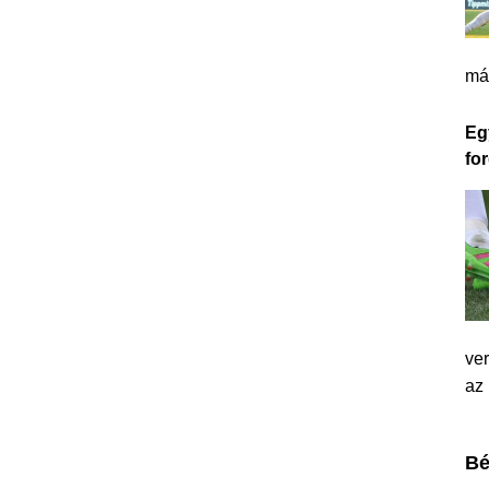
má
Eg
for
ver
az
Bé