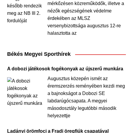
mérkőzésen közreműködők, illetve a
nézők egészségének védelme
érdekében az MLSZ
versenybizottsága augusztus 12-re
halasztotta az
Békés Megyei Sporthírek
A dobozi játékosok fogékonyak az újszerű munkára
Augusztus közepén ismét az
éremszerzés reményében kezdi meg
a bajnokságot a Dobozi SE
labdarúgócsapata. A megyei
másodosztály legutóbbi második
helyezettje
Ladányi örömfoci a Fradi öregfiúk csapatával