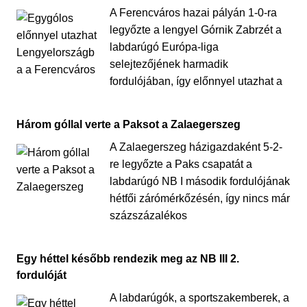
A Ferencváros hazai pályán 1-0-ra
legyőzte a lengyel Górnik Zabrzét a
labdarúgó Európa-liga
selejtezőjének harmadik
fordulójában, így előnnyel utazhat a
Három góllal verte a Paksot a Zalaegerszeg
A Zalaegerszeg házigazdaként 5-2-
re legyőzte a Paks csapatát a
labdarúgó NB I második fordulójának
hétfői zárómérkőzésén, így nincs már
százszázalékos
Egy héttel később rendezik meg az NB III 2.
fordulóját
A labdarúgók, a sportszakemberek, a