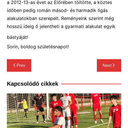
a 2012-13-as évet az Előrében töltötte, a köztes
időben pedig román másod- és harmadik ligás
alakulatokban szerepelt. Reményeink szerint még
hosszú ideig ő jelentheti a gyarmati alakulat egyik
bástyáját!
Sorin, boldog születésnapot!
Bejegyzés
Prev
Next
navigáció
Kapcsolódó cikkek