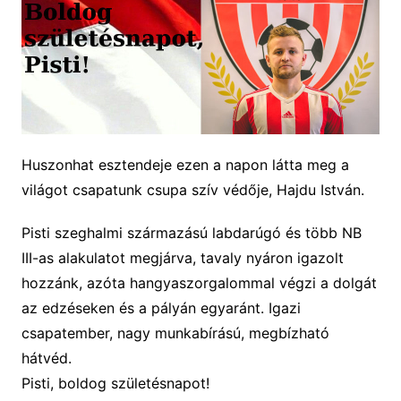
Huszonhat esztend
eje
ezen a napon látta meg a
világot csapatunk
csupa szív védője
,
Hajdu István
.
Pisti szeghalmi származású labdarúgó és
több NB
III-as alakulatot megjárva, tavaly nyáron igazolt
hozzánk, azóta hangyaszorgalommal végzi a dolgát
az edzéseken és a pályán egyaránt. Igazi
csapatember,
nagy
munkabírású, megbízható
hátvéd.
Pisti
, boldog születésnapot!