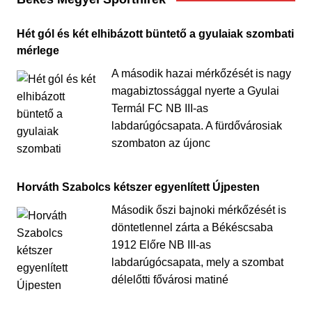
Hét gól és két elhibázott büntető a gyulaiak szombati
mérlege
A második hazai mérkőzését is nagy
magabiztossággal nyerte a Gyulai
Termál FC NB III-as
labdarúgócsapata. A fürdővárosiak
szombaton az újonc
Horváth Szabolcs kétszer egyenlített Újpesten
Második őszi bajnoki mérkőzését is
döntetlennel zárta a Békéscsaba
1912 Előre NB III-as
labdarúgócsapata, mely a szombat
délelőtti fővárosi matiné