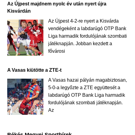
Az Újpest majdnem nyolc év után nyert újra
Kisvárdán
Az Újpest 4-2-re nyert a Kisvárda
vendégeként a labdarúgó OTP Bank
Liga harmadik fordulójának szombati
játéknapján. Jobban kezdett a
fővárosi
A Vasas kiütötte a ZTE-t
A Vasas hazai pályán magabiztosan,
5-0-a legyőzte a ZTE együttesét a
labdarúgó OTP Bank Liga harmadik
fordulójának szombati játéknapján.
Az
Békés Megyei Sporthírek