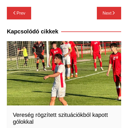
Bejegyzés
Prev
Next
navigáció
Kapcsolódó cikkek
Vereség rögzített szituációkból kapott
gólokkal