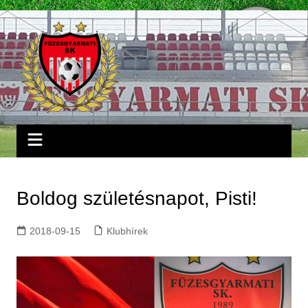
Skip
to
content
Boldog születésnapot, Pisti!
2018-09-15
Klubhírek